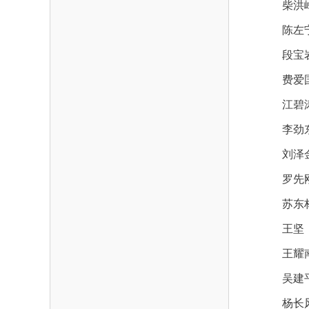
柴洪
陈左宁
段宝
费爱
江碧涛
李劲
刘泽
罗先
苏东林
王坚
王耀
吴建
杨长