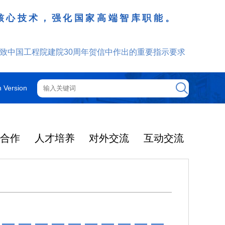
、重大任务的担纲者、青年人才成长的
大会、国家科学技术奖励大会、两院院士大会上的讲话
h Version
技合作
人才培养
对外交流
互动交流
工程院机构
院士增选
院士行
外籍院士
咨询管理制度
光华工程科技奖
更多
更多
更多
更多
更多
更多
更多
2025年度影响因子出
提名和评选
获奖人员名单
大事记
光华奖介绍
中国工程院关于印发《中国工程院咨询项目依托单位的管理规定》的通知
2025-12-08
机构图
智汇云岭药乡 赋能产业振兴
院领导
中国工程院院刊
通知公告
2025年当选外籍院士共24人
光华工程科技奖简介
了2026年度期刊引
2026年5月19日-21日，中国工
2025-03-04
中国工程院关于印发《中国工程院院士科技咨询工作管理规定》的通知
2025-12-08
院士大会
主席团
ion Rreports，JC
程院云岭中药材院士行在昆明、