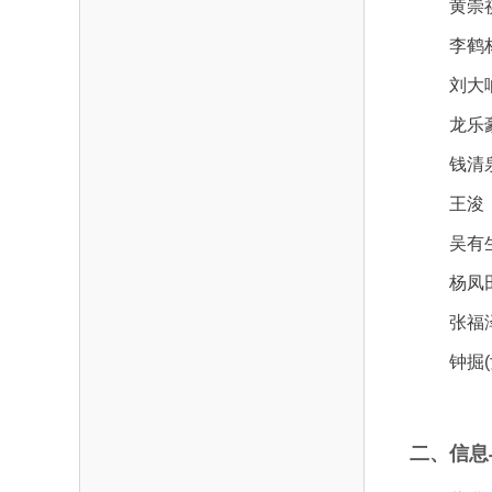
黄崇
李鹤
刘大
龙乐
钱清
王浚
吴有
杨凤
张福
钟掘(
二、信息