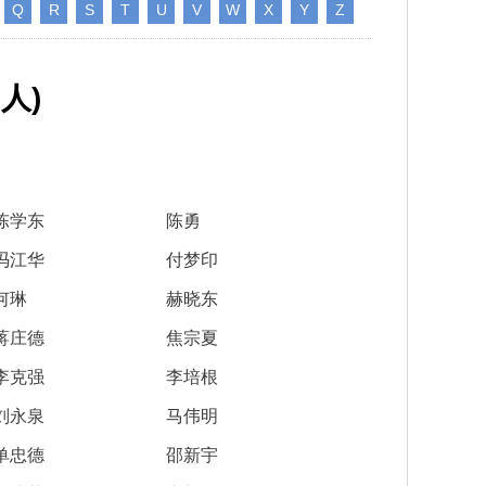
Q
R
S
T
U
V
W
X
Y
Z
gineering系列期
普洱成功举行。中国工程院张伯
中国工程院关于印发《中国工程院科技战略咨询项目管理办法》的通知
2025-12-08
neering主刊在内的
礼、朱有勇、王广基、朱兆云、
各学部常委会
内设机构
。其中，Enginee
陈士林、杜官本、高月、阿吉艾
2026-05-12
2026-05-20
中国工程院 “化工新材料创新与高质量发展”院士行在山东烟台顺利举办
《Engineering（工程）》
办法规定
2023年当选外籍院士共16人
中国工程院2025年科技战略咨询项目管理工作培训会在京举办
2025-05-13
2，在全球工程综合类17
克拜尔·艾萨等8位院士及40余位
人)
各专门委员会
两院资深院士工作委员会
neering为中国工程
行业专家、企业家齐聚云岭，为
2026-03-26
2026-04-27
中国工程院院士赣南行在江西赣州举办
中国工程院关于印发《院士科技咨询专项经费管理办法》的通知
高等教育出版社联合
云南中药材产业高质量发展“把
2022-05-25
程科技重大成果发布
脉问诊”、建言献策。
院士增选政策委员会
科学道德建设委员会
咨询工作委员会
械与运载工程、信息
2026-03-12
2025-09-15
MedScience编委会暨青年编委会第一次会议在京召开
中国工程院“医药卫生学部院士新疆基层调研与帮扶活动”举行
中国工程院农业学部2022年咨询项目启动预备会在线上召开
2022-03-15
《中国工程科学》
2021年当选外籍院士共20人
材料工程、能源与矿
历次增选情况
科技合作委员会
学术与出版委员会
教育委员会
工程、环境与轻纺工
2025-12-09
2025-06-17
陈学东
陈勇
Engineering 2025年11月刊目录 卫星互联网组网理论与关键技术专题
江苏钢铁交通低碳融合发展院士行在南京举行
中国工程院咨询项目经费监管系统培训工作会议在京召开
2021-03-09
程管理、气候与可持
冯江华
付梦印
关于公布第十六届光华工程科技奖通过初评的候选人名单的公告
2026-04-02
何琳
赫晓东
关于提名第十六届光华工程科技奖候选人的通知
2025-09-01
蒋庄德
焦宗夏
李克强
李培根
刘永泉
马伟明
单忠德
邵新宇