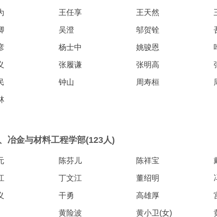
为
王任享
王天然
卿
吴澄
邬贺铨
彦
杨士中
姚骏恩
义
张履谦
张明高
民
钟山
周寿桓
林
、冶金与材料工程学部(123人)
元
陈芬儿
陈祥宝
江
丁文江
董绍明
义
干勇
高雄厚
黄险波
黄小卫(女)