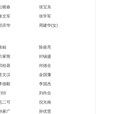
云晓春
张宝东
张文军
张学军
郑庆华
周建华(女)
陈鲸
陈俊亮
方家熊
封锡盛
郭桂蓉
何德全
姜文汉
金国藩
李德毅
李国杰
刘玠
刘尚合
毛二可
倪光南
孙家广
孙优贤