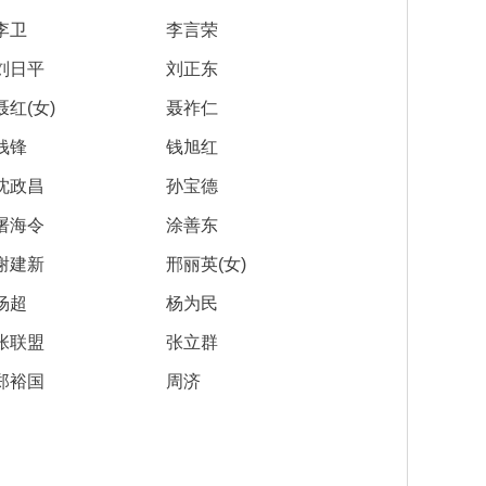
李卫
李言荣
刘日平
刘正东
聂红(女)
聂祚仁
钱锋
钱旭红
沈政昌
孙宝德
屠海令
涂善东
谢建新
邢丽英(女)
杨超
杨为民
张联盟
张立群
郑裕国
周济