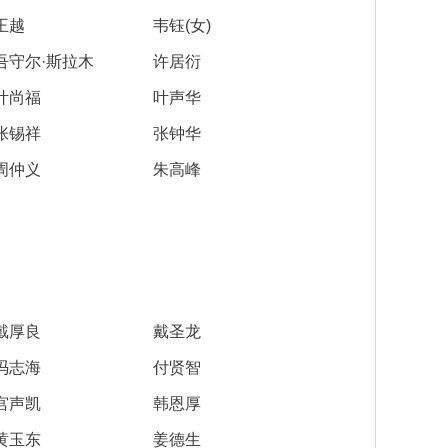
王越
韦钰(女)
吾守尔·斯拉木
许居衍
叶尚福
叶声华
张锡祥
张钟华
周仲义
朱高峰
戴厚良
戴圣龙
冯志海
付贤智
宫声凯
韩恩厚
黄玉东
姜德生