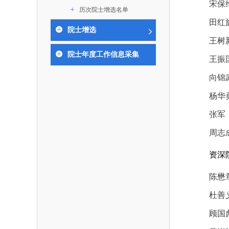
作，提高工程教育和工程科技在国民意识中的
宋保
科学技术领域的重大、关键性问题，接受政府、
历次院士增选名单
位。
方、行业等的委托，对重大工程科学技术发展
田红旗
院士增选
划、计划、方案及其实施等提供咨询意见。
王树
院士年度工作信息采集
王振
向锦
杨华
张军
周志
资深
陈懋
杜善
顾国