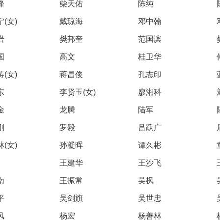
峰
柴天佑
陈纯
(女)
戴琼海
邓中翰
岩
樊邦奎
范国滨
国
高文
桂卫华
(女)
蒋昌俊
孔志印
东
李贤玉(女)
廖湘科
金
龙腾
陆军
刚
罗毅
吕跃广
(女)
孙凝晖
谭久彬
王建华
王沙飞
南
王振常
吴枫
平
吴剑旗
吴世忠
风
杨宏
杨善林