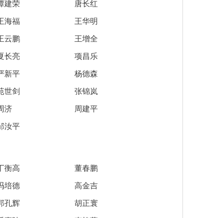
谭建荣
唐长红
王海福
王华明
王云鹏
王增全
第十六届光华工程科技奖获奖人员名单
2026-07-17
夏长亮
项昌乐
第十五届光华工程科技奖获奖人员名单
2025-03-17
严新平
杨德森
第十四届光华工程科技奖获奖人员名单
2025-03-17
苑世剑
张锦岚
周济
周建平
光华工程科技奖历届获奖人员名单
2025-03-11
邹汝平
第十三届光华工程科技奖获奖人员信息
2021-06-23
第十二届光华工程科技奖获奖人员信息
2018-06-08
丁衡高
董春鹏
张玉卓院长看望邱中建院士并为其颁发光华工程科技成就奖
2026-07-22
冯培德
高金吉
第十六届光华工程科技奖大事记
2026-07-07
郭孔辉
胡正寰