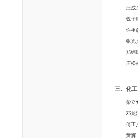
汪成
魏子
许祖
张光
郑纬
庄松
三、化工
柴立
邓龙
傅正
黄辉