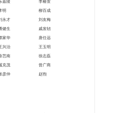
乐嘉陵
李椿萱
宋健院士捐赠“光华工程科技成就奖”百万奖金回馈母校
2026-07-07
李明
柳百成
李晓红院长为宋健院士颁发第十五届光华工程科技成就奖
2024-11-15
刘永才
刘友梅
第九届光华工程科技奖大事记
2012-08-03
潘健生
戚发轫
谭家华
唐任远
26位工程科技专家获第九届光华工程科技奖
2012-07-05
王兴治
王玉明
徐芑南
徐志磊
臧克茂
曾广商
张彦仲
赵煦