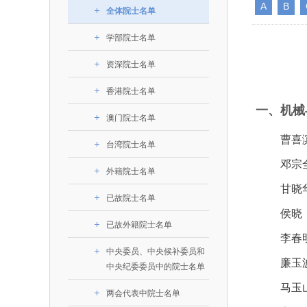
393
人才工作会议有关部署要求，切实履行教育委员
A
B
中国工程院是中国工程科学技术界最高荣
人
全国代表大会上的重要讲话精
究院”）联合江西省科技成果
举行。本届会议由韩国工程
全体院士名单
化工、冶金与材料工程学部
各项职能，发挥工程教育领域国家高端智库作用
术引领作用，2026年7月10
移转化中心，组织江西省相关
值主办，三国工程院院士及
资深院士名单
性、咨询性学术机构。组织院士开展战略咨询
能源与矿业工程学部
院医药卫生学部学术报告会在
市、企业赴京与北京化工大学
100余人现场参会。韩国工
学部院士名单
2026-08-
2026-04-
2026年中国工程科技论坛在京举行
中国工程院副院长邓秀新调研云南研究院
“非排他性国际材料与试验标准协作机制研究” 国际合作战略咨询项目启动会在京召开
为一体推进教育科技人才发展，统筹建设教育
究，为国家决策提供支撑服务是中国工程院的主
行。6位院士做报告，50余
办产学研合作交流会。北京化
国际关系委员会主席朴宰
土木、水利与建筑工程学部
7
国、科技强国、人才强国提供支撑。主要任务有：
职能和中心工作之一。
人
会。
大学党委常委、副校长许海军
士、中国工程院国际合作局
资深院士名单
环境与轻纺工程学部
2026-03-
2026-07-
“中欧农业绿色科技合作战略研究” 国际合作战略咨询项目启动会在京召开
中国工程院2026年地方研究院咨询项目管理工作培训会召开
健康中国与生物医药工程创新研讨会暨第五届中医药高质量发展大会在天津召开
江西省科学院党组成员、副院
长（主持工作）丁宁、日本
香港院士名单
一是贯彻落实习近平总书记重要指示批示精
党的二十大提出，完善国家科技创新体系，
香港院士名单
章国勇，江西研究院副院长邹
院原副院长原山优子致开幕
农业学部
和其他中央领导同志有关批示要求，围绕党中央
化科技战略咨询，提升国家创新体系整体效能。
出席会议。
2026-03-
2026-07-
中国工程院外籍院士参加第十八次院士大会系列活动
山西省人民政府 中国工程院合作委员会第一次会议在太原召开
第十五届化工、冶金与材料工程学术会议在广州召开
一、机械
医药卫生学部
3
澳门院士名单
策部署，充分发挥高端智库作用，组织院士、专
人
国工程院以习近平新时代中国特色社会主义思想
副
工程管理学部(85人,其中79 
台湾院士名单
开展与工程教育（包括工、农、医科）有关的咨
2026-03-
2026-05-
曹喜
香港工程师学会交流团访问我院
中国工程院第四届科技合作委员会第四次会议在京召开
中国工程院工程科技学术研讨会——细胞治疗学术会议在京召开
指导，按照党中央、国务院战略部署，坚持“服务
台湾院士名单
研究，为党和国家决策提出咨询意见和建议。
策、适度超前”，坚持以科学咨询支撑科学决策，
邓宗
外籍院士名单
二是加强同教育界、产业界和科技界的联系
持“顶天立地”，积极推进国家工程科技思想库建设
甘晓
促进工程教育与经济建设紧密结合，促进工程技
国家高端智库建设试点工作，为提升我国科技创
已故院士名单
侯晓
人才的合理使用与科学管理。
能力、强化关键核心技术攻关、加快建设创新型
已故外籍院士名单
三是积极推动我国继续工程教育的发展及其
家、支撑经济社会高质量发展、实现中华民族伟
李春
中央委员、中央候补委员和
系的建立和完善，促进院校工程教育与继续工程
复兴的中国梦，提供科技智力支撑。
廉玉
中央纪委委员中的院士名单
育有机结合。
中国工程院组织开展的战略咨询研究，主要
马玉
四是加强工程教育的学术研究、宣传和科普
两会代表中院士名单
合国民经济和社会发展规划、计划，组织研究工