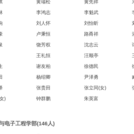
祺
黄瑞松
黄先祥
林
李鸿志
李魁武
响
刘人怀
刘怡昕
豪
卢秉恒
路甬祥
泉
饶芳权
沈志云
王礼恒
汪顺亭
生
谢友柏
徐德民
田
杨绍卿
尹泽勇
泽
张贵田
张立同(女)
女)
钟群鹏
朱英富
与电子工程学部(146人)