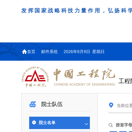
希望两院院士作为科技界杰出代表，
引领者、科学家精神的示范者，为我
首页
邮件系统
2026年8月9日 星期日
工程
机构图
院士名单
院
咨询工作简介
学术研讨
工作动态
教育委员会简介
国际交流与合作动态
更
更
更
更多
院士队伍
当前位
中国工程院教育委员会以习近平新时代中国
江西研究院组织召开省校
第29届中日韩工程院圆
978
学部院士名单
人
医药卫生学部学术报告会
学研合作交流会
议在首尔召开
色社会主义思想为指导，深入贯彻落实党的二十
全体院士名单
机械与运载工程学部
院士名单
为深入贯彻落实习近平总书记
7月9日，中国工程科技发展战
2026年7月23日，第29届中
按首字
和二十届历次全会精神，按照全国教育大会和中
信息与电子工程学部
奖励大会、两院院士大会、中
江西研究院（以下简称“江西
工程院圆桌会议在韩国首尔