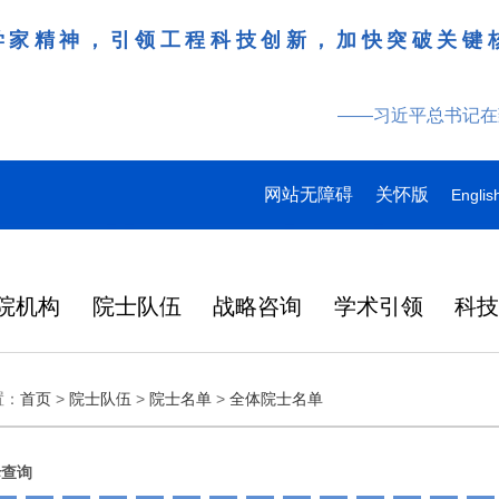
冲锋在前、勇挑重担，当好科技前沿的开拓者
国科技事业发展再立新功！
——习近平总书记在全国科技
网站无障碍
关怀版
Englis
院机构
院士队伍
战略咨询
学术引领
科
领导
多
多
多
研究动态
战略咨询
工作动态
更多
院刊建设
更多
更多
更多
更多
更多
更多
置：
首页
>
院士队伍
>
院士名单
>
全体院士名单
特
产
桌会
978
“近地小行星防御与利用战略
湖北研究院学术委员会会议
Engineering刊群
145
“耦合可再生能源的煤炭清洁高效利用战略研究”重点项目启动会在徐州召开
“农林类‘双一流’高校教育科技人才一体化发展战略实施路径与效能评价研究”项目启动会在昆明召开
人
2026-07-27
2026-07-29
在京举行
外籍院士名单
人
研究” 国际合作战略咨询项
暨项目评审会在武汉召开
炉
大
137
人
目启动会在京召开
在国家科学技术
略
日韩
2026年7月3日，中国工程院国
3月31日，中国工程科技发展战
6月17日，科睿唯安发布
母查询
化工、冶金与材料工程学部2026年科技战略咨询项目联合启动会在长沙召开
“教育科技人才一体发展战略实施路径与效能评价研究”“中国工程教育蓝皮书”项目启动会在北京召开
2026-07-27
2026-07-07
央
146
人
中央委员、中央候补委员和中央
国科协第十一次
研
成功
际合作战略咨询项目“近地小行
略湖北研究院（以下简称“湖北
证报告（Journal Citat