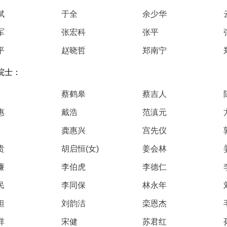
斌
于全
余少华
军
张宏科
张平
平
赵晓哲
郑南宁
院士：
蔡鹤皋
蔡吉人
惠
戴浩
范滇元
龚惠兴
宫先仪
贵
胡启恒(女)
姜会林
濂
李伯虎
李德仁
民
李同保
林永年
坦
刘韵洁
栾恩杰
祥
宋健
苏君红