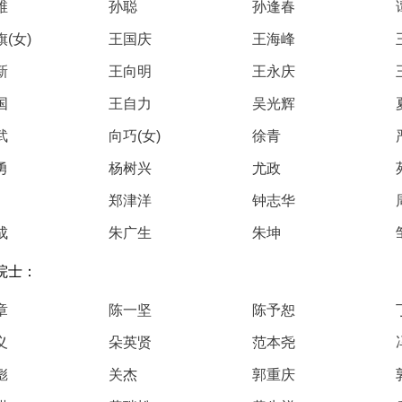
地
维
孙聪
孙逢春
地
规
(女)
王国庆
王海峰
新
王向明
王永庆
国
王自力
吴光辉
武
向巧(女)
徐青
勇
杨树兴
尤政
郑津洋
钟志华
成
朱广生
朱坤
院士：
章
陈一坚
陈予恕
义
朵英贤
范本尧
彪
关杰
郭重庆