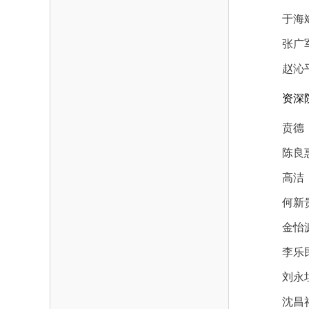
于海
张广
赵沁
资深
贲德
陈良
高洁
何新
金怡
李乐
刘永
沈昌