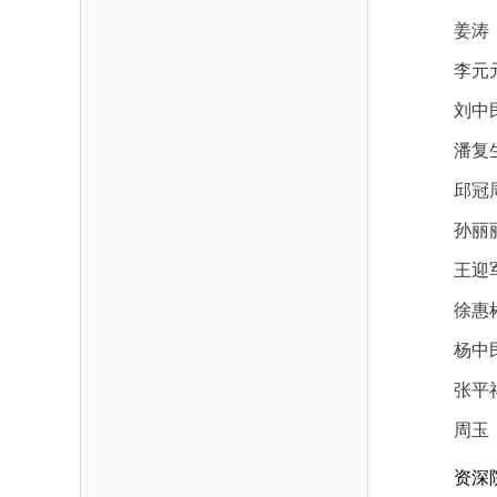
姜涛
李元
刘中
潘复
邱冠
孙丽丽
王迎军
徐惠
杨中
张平
周玉
资深