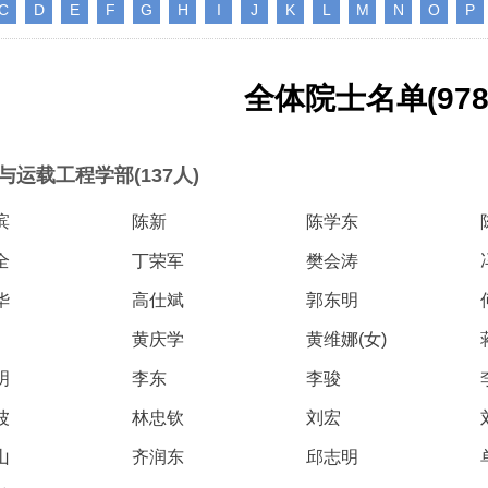
会
C
D
E
F
G
H
I
J
K
L
M
N
O
P
誉
神，充分发挥学
转
院轮
星防御与利用战略研究”启动会
研究院”）学术委员会会议暨项
R）。中国工程院主管的En
纪委委员中的院士名单
123
人
“深部地热多资源协同开发战略研究”重大项目成果交流会在京召开
“国家集成电路学院的体制机制研究”咨询项目中期研讨会成功举办
2026-07-20
2026-05-21
院长-张玉卓
副院长-张军
副院长-陈杰
副院长-李仲平
，
日下午，中国工程
地
代表
在京召开。中国工程院副院长李
目评审会在武汉召开。湖北研究
刊群再创佳绩，包括Engi
研
141
人
北京会议中心举
举
程院
仲平院士出席会议并讲话，项目
院学术委员会主任、中国工程院
多本期刊影响因子稳步提升
03
11
2026-07-10
2026-07-30
2026-02-06
陈建峰秘书长赴《中国工程科学》杂志社调研
湖南省特色果业创新发展战略研究结题会在长沙召开
“‘人工智能+’背景下地球观测领域的GEO国际合作对策研究”国际合作战略咨询项目启动会在京召开
强
要
两会代表中院士名单
“西藏清洁能源高质量发展战略与路径研究” 重大项目启动会在拉萨召开
中国工程院第七届教育委员会第六次会议在京召开
2026-07-20
2026-05-07
位院士参加报告
工
佑院
负责人吴伟仁院士主持会议。费
院士、中国科学院院士李德仁主
ring影响因子达到12.
115
人
全体院士名单(978
，
副局
爱国、童小华、邓宗全、黄殿中
持会议。湖北研究院名誉院长、
8本期刊中排名第3。Engi
79
26
27
2026-05-29
2026-07-27
2026-02-06
人
中国工程院发布：2025年度全球工程前沿
湖南省“十五五”科技创新总体规划研究等项目结题会在京召开
“中欧节能建筑降碳路径与合作发展战略研究” 国际合作战略咨询项目启动会在京召开
“新时代核安全治理技术体系发展战略研究” 重大项目启动会在京召开
“面向发展新质生产力的工程博士研究生教育综合改革研究”项目中期汇报会在北京举行
长
工程
院士，以及来自俄罗斯、法国、
湖北省科协名誉主席郭生练，中
院院刊，由中国工程院与
2026-07-20
2026-04-10
神
强
383
已故院士名单
慧
辞。
96
泰国、意大利、乌拉圭、克罗地
国工程院院士王汉中、杨春和、
主办，旨在提供高水平工
人
人
决
中
亚、塞尔维亚等9个国家和地区
金梅林，湖北研究院特聘研究员
与交流平台。期刊涵盖机
24
20
2026-04-14
2026-01-28
2026-05-11
第三届中瑞工程院创新论坛在日内瓦成功举办
湖北省智能农业装备发展战略研究项目中期推进会召开
“炼化行业多元原料流程再造与多能耦合利用战略研究”重点咨询项目启动会在京召开
“国家战略急需人才培养机制与路径研究”项目中期研讨会顺利召开
与运载工程学部(137人)
2026-07-17
2026-03-26
135
人
家
的专家组成员，项目组成员和中
李光、李斌、魏龙等，湖北省科
与电子工程、化工冶金与
为
院长-陈建峰
副院长-陈薇
25
人为跨学部院士)
国工程院国际合作局有关同志近
协副主席孙建刚，武汉市科协副
业工程、土木水利与建筑
已故外籍院士名单
人
询
04
03
2026-02-06
2026-05-03
2026-01-15
滨
陈新
陈学东
江西打造炼化一体化和化工新材料先进制造业集群路径研究通过综合绩效评价
“中韩海洋经济与可持续发展合作研究”项目推进会召开
“我国智能生物制造发展战略研究” 重大项目启动会在京召开
“建设国家交叉学科中心实施路径研究” 咨询项目启动会在京召开
决
2026-07-17
2026-01-20
50人参加会议。
主席雷萍等院士专家共同组成评
程、农业、医药卫生、工
坚
审专家组。
续工程等十大领域。
全
丁荣军
樊会涛
，
和
华
高仕斌
郭东明
术
新
黄庆学
黄维娜(女)
国
体
大
明
李东
李骏
教
波
林忠钦
刘宏
结
山
齐润东
邱志明
工
程