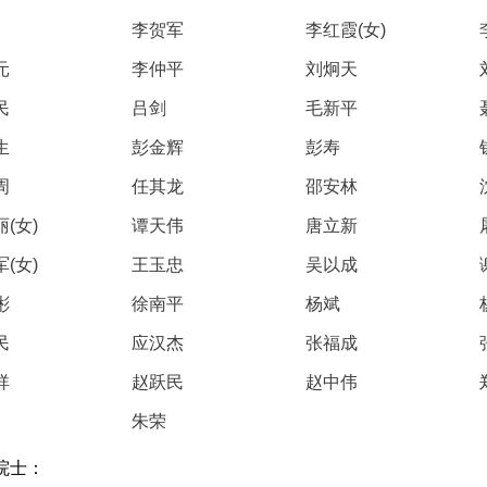
李贺军
李红霞(女)
元
李仲平
刘炯天
民
吕剑
毛新平
生
彭金辉
彭寿
周
任其龙
邵安林
(女)
谭天伟
唐立新
(女)
王玉忠
吴以成
彬
徐南平
杨斌
民
应汉杰
张福成
祥
赵跃民
赵中伟
朱荣
院士：