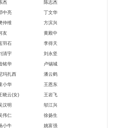
陈杰
陈志杰
邓中亮
丁文华
樊仲维
方滨兴
何友
黄殿中
蓝羽石
李得天
刘清宇
刘永坚
陆铭华
卢锡城
尼玛扎西
潘云鹤
童小华
王恩东
王晓云(女)
王岩飞
吴汉明
邬江兴
吴伟仁
徐扬生
杨小牛
姚富强