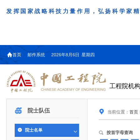
发挥国家战略科技力量作用，弘扬科学家
首页
邮件系统
2026年8月6日 星期四
工程院机
机构图
院士名单
院领导
咨询工作简介
学术研讨
工作动态
教育委员会简介
国际交流与合作动态
更多
更多
更多
更多
院士队伍
当前位置：
首页
中国工程院教育委员会以习近平新时代中国特
江西研究院组织召开省校产
第29届中日韩工程院圆桌会
978
学部院士名单
人
医药卫生学部学术报告会在京举行
学研合作交流会
议在首尔召开
色社会主义思想为指导，深入贯彻落实党的二十大
全体院士名单
机械与运载工程学部
院士名单
为深入贯彻落实习近平总书记在国家科
7月9日，中国工程科技发展战略
2026年7月23日，第29届中日韩
按首字母查询
和二十届历次全会精神，按照全国教育大会和中央
信息与电子工程学部
奖励大会、两院院士大会、中国科协第
江西研究院（以下简称“江西研
工程院圆桌会议在韩国首尔成功