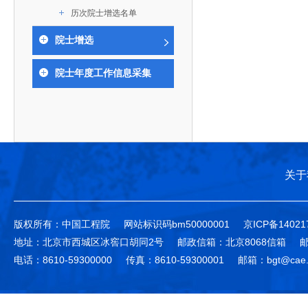
作，提高工程教育和工程科技在国民意识中的地
科学技术领域的重大、关键性问题，接受政府、地
历次院士增选名单
位。
方、行业等的委托，对重大工程科学技术发展规
院士增选
划、计划、方案及其实施等提供咨询意见。
院士年度工作信息采集
关于
版权所有：中国工程院
网站标识码bm50000001
京ICP备14021
地址：北京市西城区冰窖口胡同2号
邮政信箱：北京8068信箱
邮
电话：8610-59300000
传真：8610-59300001
邮箱：bgt@cae.