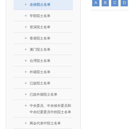
393
人才工作会议有关部署要求，切实履行教育委员会
A
B
C
D
中国工程院是中国工程科学技术界最高荣誉
人
全国代表大会上的重要讲话精神，充分
究院”）联合江西省科技成果转
举行。本届会议由韩国工程院轮
全体院士名单
化工、冶金与材料工程学部
院长-张玉
各项职能，发挥工程教育领域国家高端智库作用，
术引领作用，2026年7月10日下午，
移转化中心，组织江西省相关地
值主办，三国工程院院士及代表
资深院士名单
性、咨询性学术机构。组织院士开展战略咨询研
能源与矿业工程学部
院医药卫生学部学术报告会在北京会议
市、企业赴京与北京化工大学举
100余人现场参会。韩国工程院
学部院士名单
2026-08-03
2026-04-11
2026
2026年中国工程科技论坛在京举行
中国工程院副院长邓秀新调研云南研究院
“非排他性国际材料与试验标准协作机制研究” 国际合作战略咨询项目启动会在京召开
为一体推进教育科技人才发展，统筹建设教育强
究，为国家决策提供支撑服务是中国工程院的主要
行。6位院士做报告，50余位院士参
办产学研合作交流会。北京化工
国际关系委员会主席朴宰佑院
土木、水利与建筑工程学部
7
国、科技强国、人才强国提供支撑。主要任务有：
职能和中心工作之一。
人
会。
大学党委常委、副校长许海军，
士、中国工程院国际合作局副局
资深院士名单
环境与轻纺工程学部
2026-03-26
2026-07-27
2026
“中欧农业绿色科技合作战略研究” 国际合作战略咨询项目启动会在京召开
中国工程院2026年地方研究院咨询项目管理工作培训会召开
健康中国与生物医药工程创新研讨会暨第五届中医药高质量发展大会在天津召开
江西省科学院党组成员、副院长
长（主持工作）丁宁、日本工程
香港院士名单
一是贯彻落实习近平总书记重要指示批示精神
党的二十大提出，完善国家科技创新体系，强
香港院士名单
章国勇，江西研究院副院长邹慧
院原副院长原山优子致开幕辞。
农业学部
和其他中央领导同志有关批示要求，围绕党中央决
化科技战略咨询，提升国家创新体系整体效能。中
出席会议。
2026-03-24
2026-07-20
2026
中国工程院外籍院士参加第十八次院士大会系列活动
山西省人民政府 中国工程院合作委员会第一次会议在太原召开
第十五届化工、冶金与材料工程学术会议在广州召开
医药卫生学部
3
澳门院士名单
策部署，充分发挥高端智库作用，组织院士、专家
人
国工程院以习近平新时代中国特色社会主义思想为
副院长-陈建
工程管理学部(85人,其中79 人为跨学
台湾院士名单
开展与工程教育（包括工、农、医科）有关的咨询
2026-03-04
2026-05-03
2026
香港工程师学会交流团访问我院
中国工程院第四届科技合作委员会第四次会议在京召开
中国工程院工程科技学术研讨会——细胞治疗学术会议在京召开
指导，按照党中央、国务院战略部署，坚持“服务决
台湾院士名单
研究，为党和国家决策提出咨询意见和建议。
策、适度超前”，坚持以科学咨询支撑科学决策，坚
外籍院士名单
二是加强同教育界、产业界和科技界的联系，
持“顶天立地”，积极推进国家工程科技思想库建设和
促进工程教育与经济建设紧密结合，促进工程技术
国家高端智库建设试点工作，为提升我国科技创新
已故院士名单
人才的合理使用与科学管理。
能力、强化关键核心技术攻关、加快建设创新型国
已故外籍院士名单
三是积极推动我国继续工程教育的发展及其体
家、支撑经济社会高质量发展、实现中华民族伟大
中央委员、中央候补委员和
系的建立和完善，促进院校工程教育与继续工程教
复兴的中国梦，提供科技智力支撑。
中央纪委委员中的院士名单
育有机结合。
中国工程院组织开展的战略咨询研究，主要结
四是加强工程教育的学术研究、宣传和科普工
两会代表中院士名单
合国民经济和社会发展规划、计划，组织研究工程