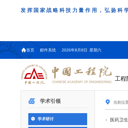
发挥国家战略科技力量作用，弘扬科
首页
邮件系统
2026年8月8日 星期六
工程
机构图
院士名单
院
咨询工作简介
学术研讨
工作动态
教育委员会简介
国际交流与合作动态
更
更
更
更多
学术引领
当前位
中国工程院教育委员会以习近平新时代中国
江西研究院组织召开省校
第29届中日韩工程院圆
978
学部院士名单
人
医药卫生学部学术报告会
学研合作交流会
议在首尔召开
色社会主义思想为指导，深入贯彻落实党的二十
全体院士名单
机械与运载工程学部
学术研讨
医药卫
为深入贯彻落实习近平总书记
7月9日，中国工程科技发展战
2026年7月23日，第29届中
和二十届历次全会精神，按照全国教育大会和中
信息与电子工程学部
奖励大会、两院院士大会、中
江西研究院（以下简称“江西
工程院圆桌会议在韩国首尔