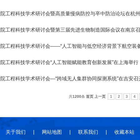
地
地
规
程院工程科技学术研讨会暨高质量慢病防控与卒中防治论坛在杭
程院工程科技学术研讨会暨第三届先进生物制造国际会议在南京
院工程科技学术研讨会“人工智能赋能教育创新发展”在上海举行
院工程科技学术研讨会—“跨域无人集群协同探测系统”在吉安召
共
1200
条
首页
上一页
1
2
3
4
关于我们
|
网站地图
|
联系我们
|
收藏本站