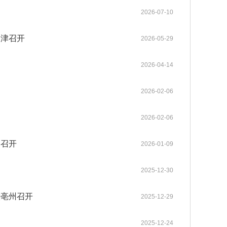
gineering系列期
普洱成功举行。中国工程院张伯
中国工程院关于印发《中国工程院科技战略咨询项目管理办法》的通知
2025-12-08
2026-07-10
neering主刊在内的
礼、朱有勇、王广基、朱兆云、
各学部常委会
内设机构
。其中，Enginee
陈士林、杜官本、高月、阿吉艾
2026-05-12
2026-05-20
中国工程院 “化工新材料创新与高质量发展”院士行在山东烟台顺利举办
《Engineering（工程）》
办法规定
2023年当选外籍院士共16人
中国工程院2025年科技战略咨询项目管理工作培训会在京举办
2025-05-13
2，在全球工程综合类17
克拜尔·艾萨等8位院士及40余位
天津召开
2026-05-29
各专门委员会
两院资深院士工作委员会
neering为中国工程
行业专家、企业家齐聚云岭，为
2026-03-26
2026-04-27
中国工程院院士赣南行在江西赣州举办
中国工程院关于印发《院士科技咨询专项经费管理办法》的通知
高等教育出版社联合
云南中药材产业高质量发展“把
2022-05-25
2026-04-14
程科技重大成果发布
脉问诊”、建言献策。
院士增选政策委员会
科学道德建设委员会
咨询工作委员会
械与运载工程、信息
2026-03-12
2025-09-15
MedScience编委会暨青年编委会第一次会议在京召开
中国工程院“医药卫生学部院士新疆基层调研与帮扶活动”举行
中国工程院农业学部2022年咨询项目启动预备会在线上召开
2022-03-15
《中国工程科学》
2021年当选外籍院士共20人
材料工程、能源与矿
历次增选情况
2026-02-06
科技合作委员会
学术与出版委员会
教育委员会
工程、环境与轻纺工
2025-12-09
2025-06-17
Engineering 2025年11月刊目录 卫星互联网组网理论与关键技术专题
江苏钢铁交通低碳融合发展院士行在南京举行
中国工程院咨询项目经费监管系统培训工作会议在京召开
2021-03-09
程管理、气候与可持
2026-02-06
关于公布第十六届光华工程科技奖通过初评的候选人名单的公告
2026-04-02
口召开
2026-01-09
关于提名第十六届光华工程科技奖候选人的通知
2025-09-01
2025-12-30
徽亳州召开
2025-12-29
2025-12-24