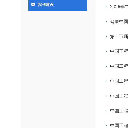
393
人才工作会议有关部署要求，切实履行教育委员
中国工程院是中国工程科学技术界最高荣
人
全国代表大会上的重要讲话精
究院”）联合江西省科技成果
举行。本届会议由韩国工程
院刊建设
化工、冶金与材料工程学部
2026
各项职能，发挥工程教育领域国家高端智库作用
术引领作用，2026年7月10
移转化中心，组织江西省相关
值主办，三国工程院院士及
资深院士名单
性、咨询性学术机构。组织院士开展战略咨询
能源与矿业工程学部
院医药卫生学部学术报告会在
市、企业赴京与北京化工大学
100余人现场参会。韩国工
2026-08-
2026-04-
2026年中国工程科技论坛在京举行
中国工程院副院长邓秀新调研云南研究院
“非排他性国际材料与试验标准协作机制研究” 国际合作战略咨询项目启动会在京召开
为一体推进教育科技人才发展，统筹建设教育
究，为国家决策提供支撑服务是中国工程院的主
行。6位院士做报告，50余
办产学研合作交流会。北京化
国际关系委员会主席朴宰
健康中
土木、水利与建筑工程学部
7
国、科技强国、人才强国提供支撑。主要任务有：
职能和中心工作之一。
人
会。
大学党委常委、副校长许海军
士、中国工程院国际合作局
环境与轻纺工程学部
2026-03-
2026-07-
“中欧农业绿色科技合作战略研究” 国际合作战略咨询项目启动会在京召开
中国工程院2026年地方研究院咨询项目管理工作培训会召开
健康中国与生物医药工程创新研讨会暨第五届中医药高质量发展大会在天津召开
江西省科学院党组成员、副院
长（主持工作）丁宁、日本
香港院士名单
一是贯彻落实习近平总书记重要指示批示精
党的二十大提出，完善国家科技创新体系，
第十五
章国勇，江西研究院副院长邹
院原副院长原山优子致开幕
农业学部
和其他中央领导同志有关批示要求，围绕党中央
化科技战略咨询，提升国家创新体系整体效能。
出席会议。
2026-03-
2026-07-
中国工程院外籍院士参加第十八次院士大会系列活动
山西省人民政府 中国工程院合作委员会第一次会议在太原召开
第十五届化工、冶金与材料工程学术会议在广州召开
医药卫生学部
3
策部署，充分发挥高端智库作用，组织院士、专
人
国工程院以习近平新时代中国特色社会主义思想
中国工
副
工程管理学部(85人,其中79 
台湾院士名单
开展与工程教育（包括工、农、医科）有关的咨
2026-03-
2026-05-
香港工程师学会交流团访问我院
中国工程院第四届科技合作委员会第四次会议在京召开
中国工程院工程科技学术研讨会——细胞治疗学术会议在京召开
指导，按照党中央、国务院战略部署，坚持“服务
研究，为党和国家决策提出咨询意见和建议。
中国工程
策、适度超前”，坚持以科学咨询支撑科学决策，
二是加强同教育界、产业界和科技界的联系
持“顶天立地”，积极推进国家工程科技思想库建设
中国工
促进工程教育与经济建设紧密结合，促进工程技
国家高端智库建设试点工作，为提升我国科技创
人才的合理使用与科学管理。
能力、强化关键核心技术攻关、加快建设创新型
中国工程
三是积极推动我国继续工程教育的发展及其
家、支撑经济社会高质量发展、实现中华民族伟
系的建立和完善，促进院校工程教育与继续工程
复兴的中国梦，提供科技智力支撑。
中国工
育有机结合。
中国工程院组织开展的战略咨询研究，主要
四是加强工程教育的学术研究、宣传和科普
合国民经济和社会发展规划、计划，组织研究工
中国工程