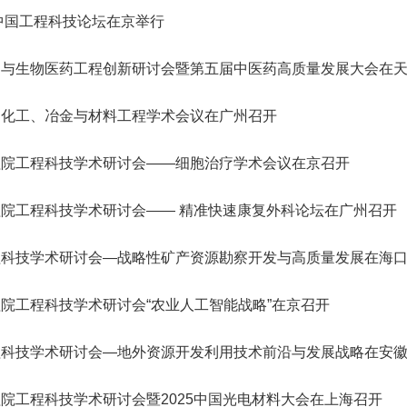
会
誉
神，充分发挥学
转
院轮
星防御与利用战略研究”启动会
研究院”）学术委员会会议暨项
R）。中国工程院主管的En
纪委委员中的院士名单
123
人
“深部地热多资源协同开发战略研究”重大项目成果交流会在京召开
“国家集成电路学院的体制机制研究”咨询项目中期研讨会成功举办
年中国工程科技论坛在京举行
2026-07-20
2026-05-21
院长-张玉卓
副院长-张军
副院长-陈杰
副院长-李仲平
，
日下午，中国工程
地
代表
在京召开。中国工程院副院长李
目评审会在武汉召开。湖北研究
刊群再创佳绩，包括Engi
研
141
人
北京会议中心举
举
程院
仲平院士出席会议并讲话，项目
院学术委员会主任、中国工程院
多本期刊影响因子稳步提升
03
11
2026-07-10
2026-07-30
2026-02-06
陈建峰秘书长赴《中国工程科学》杂志社调研
湖南省特色果业创新发展战略研究结题会在长沙召开
“‘人工智能+’背景下地球观测领域的GEO国际合作对策研究”国际合作战略咨询项目启动会在京召开
强
要
两会代表中院士名单
“西藏清洁能源高质量发展战略与路径研究” 重大项目启动会在拉萨召开
中国工程院第七届教育委员会第六次会议在京召开
2026-07-20
2026-05-07
位院士参加报告
工
佑院
负责人吴伟仁院士主持会议。费
院士、中国科学院院士李德仁主
ring影响因子达到12.
国与生物医药工程创新研讨会暨第五届中医药高质量发展大会在
115
人
，
副局
爱国、童小华、邓宗全、黄殿中
持会议。湖北研究院名誉院长、
8本期刊中排名第3。Engi
79
26
27
2026-05-29
2026-07-27
2026-02-06
人
中国工程院发布：2025年度全球工程前沿
湖南省“十五五”科技创新总体规划研究等项目结题会在京召开
“中欧节能建筑降碳路径与合作发展战略研究” 国际合作战略咨询项目启动会在京召开
“新时代核安全治理技术体系发展战略研究” 重大项目启动会在京召开
“面向发展新质生产力的工程博士研究生教育综合改革研究”项目中期汇报会在北京举行
长
工程
院士，以及来自俄罗斯、法国、
湖北省科协名誉主席郭生练，中
院院刊，由中国工程院与
2026-07-20
2026-04-10
神
强
届化工、冶金与材料工程学术会议在广州召开
383
已故院士名单
慧
辞。
96
泰国、意大利、乌拉圭、克罗地
国工程院院士王汉中、杨春和、
主办，旨在提供高水平工
人
人
决
中
亚、塞尔维亚等9个国家和地区
金梅林，湖北研究院特聘研究员
与交流平台。期刊涵盖机
24
20
2026-04-14
2026-01-28
2026-05-11
第三届中瑞工程院创新论坛在日内瓦成功举办
湖北省智能农业装备发展战略研究项目中期推进会召开
“炼化行业多元原料流程再造与多能耦合利用战略研究”重点咨询项目启动会在京召开
“国家战略急需人才培养机制与路径研究”项目中期研讨会顺利召开
2026-07-17
2026-03-26
135
人
家
的专家组成员，项目组成员和中
李光、李斌、魏龙等，湖北省科
与电子工程、化工冶金与
为
程院工程科技学术研讨会——细胞治疗学术会议在京召开
院长-陈建峰
副院长-陈薇
25
人为跨学部院士)
国工程院国际合作局有关同志近
协副主席孙建刚，武汉市科协副
业工程、土木水利与建筑
已故外籍院士名单
人
询
04
03
2026-02-06
2026-05-03
2026-01-15
江西打造炼化一体化和化工新材料先进制造业集群路径研究通过综合绩效评价
“中韩海洋经济与可持续发展合作研究”项目推进会召开
“我国智能生物制造发展战略研究” 重大项目启动会在京召开
“建设国家交叉学科中心实施路径研究” 咨询项目启动会在京召开
决
2026-07-17
2026-01-20
50人参加会议。
主席雷萍等院士专家共同组成评
程、农业、医药卫生、工
院工程科技学术研讨会—— 精准快速康复外科论坛在广州召开
坚
审专家组。
续工程等十大领域。
，
和
程科技学术研讨会—战略性矿产资源勘察开发与高质量发展在海
术
新
国
院工程科技学术研讨会“农业人工智能战略”在京召开
体
大
教
程科技学术研讨会—地外资源开发利用技术前沿与发展战略在安
结
工
程
院工程科技学术研讨会暨2025中国光电材料大会在上海召开