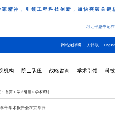
学家精神，引领工程科技创新，加快突破关键
——习近平总书记在
网站无障碍
关怀版
Englis
院机构
院士队伍
战略咨询
学术引领
科
领导
多
多
多
研究动态
战略咨询
工作动态
更多
院刊建设
更多
更多
更多
更多
更多
更多
置：
首页
>
学术引领
>
学术研讨
特
产
桌会
978
“近地小行星防御与利用战略
湖北研究院学术委员会会议
Engineering刊群
145
“耦合可再生能源的煤炭清洁高效利用战略研究”重点项目启动会在徐州召开
“农林类‘双一流’高校教育科技人才一体化发展战略实施路径与效能评价研究”项目启动会在昆明召开
人
2026-07-27
2026-07-29
在京举行
外籍院士名单
人
研究” 国际合作战略咨询项
暨项目评审会在武汉召开
炉
大
137
人
目启动会在京召开
生学部学术报告会在京举行
在国家科学技术
略
日韩
2026年7月3日，中国工程院国
3月31日，中国工程科技发展战
6月17日，科睿唯安发布
化工、冶金与材料工程学部2026年科技战略咨询项目联合启动会在长沙召开
“教育科技人才一体发展战略实施路径与效能评价研究”“中国工程教育蓝皮书”项目启动会在北京召开
2026-07-27
2026-07-07
央
146
人
中央委员、中央候补委员和中央
国科协第十一次
研
成功
际合作战略咨询项目“近地小行
略湖北研究院（以下简称“湖北
证报告（Journal Citat