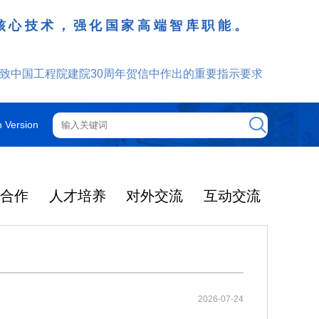
核心技术，强化国家高端智库职能。
致中国工程院建院30周年贺信中作出的重要指示要求
h Version
技合作
人才培养
对外交流
互动交流
工程院机构
院士增选
院士行
外籍院士
咨询管理制度
光华工程科技奖
更多
更多
更多
更多
更多
更多
更多
2025年度影响因子出
提名和评选
获奖人员名单
大事记
光华奖介绍
中国工程院关于印发《中国工程院咨询项目依托单位的管理规定》的通知
2025-12-08
机构图
智汇云岭药乡 赋能产业振兴
院领导
中国工程院院刊
通知公告
2025年当选外籍院士共24人
2026-07-24
光华工程科技奖简介
了2026年度期刊引
2026年5月19日-21日，中国工
2025-03-04
中国工程院关于印发《中国工程院院士科技咨询工作管理规定》的通知
2025-12-08
院士大会
主席团
ion Rreports，JC
程院云岭中药材院士行在昆明、