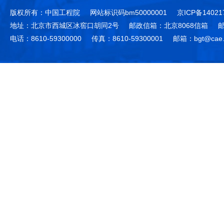
版权所有：中国工程院
网站标识码bm50000001
京ICP备14021
地址：北京市西城区冰窖口胡同2号
邮政信箱：北京8068信箱
邮
电话：8610-59300000
传真：8610-59300001
邮箱：bgt@cae.