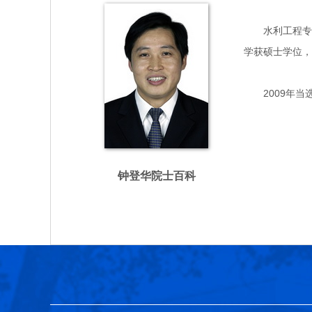
水利工程专家，
学获硕士学位，
2009年当
钟登华院士百科