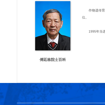
作物遗传育种专
位。
1995年当
傅廷栋院士百科