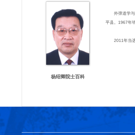
外弹道学与智能
平县。1967
2011年当
杨绍卿院士百科