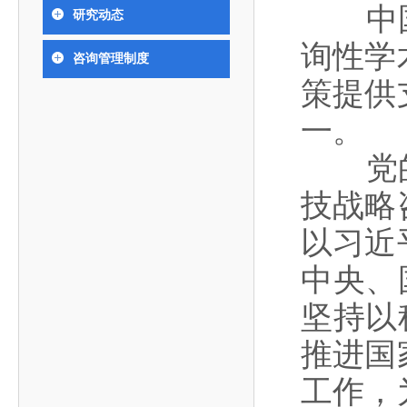
393
人才工作会议有关部署要求，切实履行教育委员会
中国工程院是中国工程科学技术界最高荣誉
中国工
人
全国代表大会上的重要讲话精神，充分
究院”）联合江西省科技成果转
举行。本届会议由韩国工程院轮
研究动态
化工、冶金与材料工程学部
院长-张玉
各项职能，发挥工程教育领域国家高端智库作用，
术引领作用，2026年7月10日下午，
移转化中心，组织江西省相关地
值主办，三国工程院院士及代表
资深院士名单
性、咨询性学术机构。组织院士开展战略咨询研
能源与矿业工程学部
询性学
院医药卫生学部学术报告会在北京会议
市、企业赴京与北京化工大学举
100余人现场参会。韩国工程院
2026-08-03
2026-04-11
2026
2026年中国工程科技论坛在京举行
中国工程院副院长邓秀新调研云南研究院
“非排他性国际材料与试验标准协作机制研究” 国际合作战略咨询项目启动会在京召开
为一体推进教育科技人才发展，统筹建设教育强
咨询管理制度
究，为国家决策提供支撑服务是中国工程院的主要
行。6位院士做报告，50余位院士参
办产学研合作交流会。北京化工
国际关系委员会主席朴宰佑院
土木、水利与建筑工程学部
7
国、科技强国、人才强国提供支撑。主要任务有：
策提供
职能和中心工作之一。
人
会。
大学党委常委、副校长许海军，
士、中国工程院国际合作局副局
环境与轻纺工程学部
2026-03-26
2026-07-27
2026
“中欧农业绿色科技合作战略研究” 国际合作战略咨询项目启动会在京召开
中国工程院2026年地方研究院咨询项目管理工作培训会召开
健康中国与生物医药工程创新研讨会暨第五届中医药高质量发展大会在天津召开
江西省科学院党组成员、副院长
长（主持工作）丁宁、日本工程
香港院士名单
一是贯彻落实习近平总书记重要指示批示精神
党的二十大提出，完善国家科技创新体系，强
一。
章国勇，江西研究院副院长邹慧
院原副院长原山优子致开幕辞。
农业学部
和其他中央领导同志有关批示要求，围绕党中央决
化科技战略咨询，提升国家创新体系整体效能。中
出席会议。
2026-03-24
2026-07-20
2026
中国工程院外籍院士参加第十八次院士大会系列活动
山西省人民政府 中国工程院合作委员会第一次会议在太原召开
第十五届化工、冶金与材料工程学术会议在广州召开
医药卫生学部
3
策部署，充分发挥高端智库作用，组织院士、专家
党的二
人
国工程院以习近平新时代中国特色社会主义思想为
副院长-陈建
工程管理学部(85人,其中79 人为跨学
台湾院士名单
开展与工程教育（包括工、农、医科）有关的咨询
2026-03-04
2026-05-03
2026
香港工程师学会交流团访问我院
中国工程院第四届科技合作委员会第四次会议在京召开
中国工程院工程科技学术研讨会——细胞治疗学术会议在京召开
指导，按照党中央、国务院战略部署，坚持“服务决
技战略
研究，为党和国家决策提出咨询意见和建议。
策、适度超前”，坚持以科学咨询支撑科学决策，坚
以习近
二是加强同教育界、产业界和科技界的联系，
持“顶天立地”，积极推进国家工程科技思想库建设和
促进工程教育与经济建设紧密结合，促进工程技术
国家高端智库建设试点工作，为提升我国科技创新
中央、
人才的合理使用与科学管理。
能力、强化关键核心技术攻关、加快建设创新型国
坚持以
三是积极推动我国继续工程教育的发展及其体
家、支撑经济社会高质量发展、实现中华民族伟大
系的建立和完善，促进院校工程教育与继续工程教
复兴的中国梦，提供科技智力支撑。
推进国
育有机结合。
中国工程院组织开展的战略咨询研究，主要结
工作，
四是加强工程教育的学术研究、宣传和科普工
合国民经济和社会发展规划、计划，组织研究工程