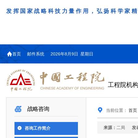
发挥国家战略科技力量作用，弘扬科学家
首页
邮件系统
2026年8月9日 星期日
工程院机
机构图
院士名单
院领导
咨询工作简介
学术研讨
工作动态
教育委员会简介
国际交流与合作动态
更多
更多
更多
更多
战略咨询
当前位置：
首页
中国工程院教育委员会以习近平新时代中国特
江西研究院组织召开省校产
第29届中日韩工程院圆桌会
978
学部院士名单
人
医药卫生学部学术报告会在京举行
学研合作交流会
议在首尔召开
色社会主义思想为指导，深入贯彻落实党的二十大
全体院士名单
机械与运载工程学部
来源：
二局
发
咨询工作简介
为深入贯彻落实习近平总书记在国家科
7月9日，中国工程科技发展战略
2026年7月23日，第29届中日韩
和二十届历次全会精神，按照全国教育大会和中央
信息与电子工程学部
奖励大会、两院院士大会、中国科协第
江西研究院（以下简称“江西研
工程院圆桌会议在韩国首尔成功