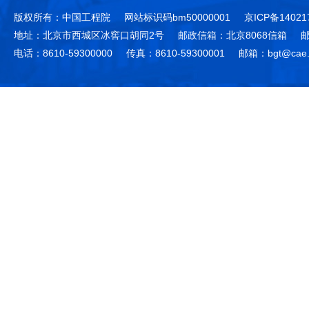
版权所有：中国工程院
网站标识码bm50000001
京ICP备14021
地址：北京市西城区冰窖口胡同2号
邮政信箱：北京8068信箱
邮
电话：8610-59300000
传真：8610-59300001
邮箱：bgt@cae.