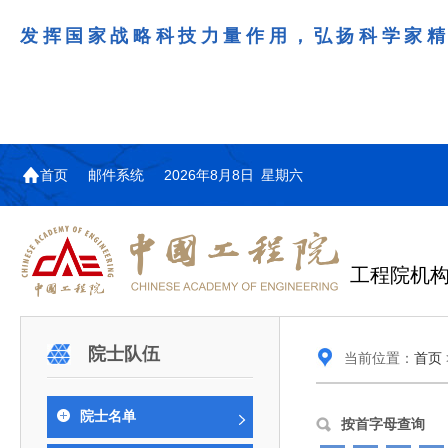
发挥国家战略科技力量作用，弘扬科学家
首页
邮件系统
2026年8月8日 星期六
工程院机
机构图
院士名单
院领导
咨询工作简介
学术研讨
工作动态
教育委员会简介
国际交流与合作动态
更多
更多
更多
更多
院士队伍
当前位置：
首页
中国工程院教育委员会以习近平新时代中国特
江西研究院组织召开省校产
第29届中日韩工程院圆桌会
978
学部院士名单
人
医药卫生学部学术报告会在京举行
学研合作交流会
议在首尔召开
色社会主义思想为指导，深入贯彻落实党的二十大
全体院士名单
机械与运载工程学部
院士名单
为深入贯彻落实习近平总书记在国家科
7月9日，中国工程科技发展战略
2026年7月23日，第29届中日韩
按首字母查询
和二十届历次全会精神，按照全国教育大会和中央
信息与电子工程学部
奖励大会、两院院士大会、中国科协第
江西研究院（以下简称“江西研
工程院圆桌会议在韩国首尔成功