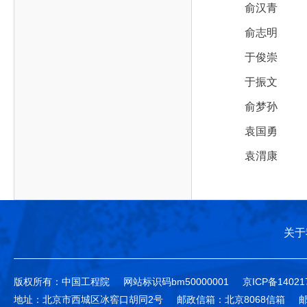
作，提高工程教育和工程科技在国民意识中的地
科学技术领域的重大、关键性问题，接受政府、地
俞汉青
位。
方、行业等的委托，对重大工程科学技术发展规
俞志明
划、计划、方案及其实施等提供咨询意见。
于俊崇
于振文
俞梦孙
袁国勇
袁渭康
关于
版权所有：中国工程院
网站标识码bm50000001
京ICP备14021
地址：北京市西城区冰窖口胡同2号
邮政信箱：北京8068信箱
邮