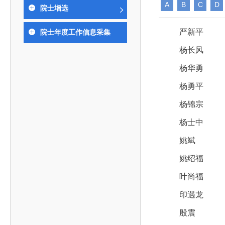
393
人才工作会议有关部署要求，切实履行教育委员会
A
B
C
D
中国工程院是中国工程科学技术界最高荣誉
人
全国代表大会上的重要讲话精神，充分
究院”）联合江西省科技成果转
举行。本届会议由韩国工程院轮
院士增选
化工、冶金与材料工程学部
院长-张玉
各项职能，发挥工程教育领域国家高端智库作用，
术引领作用，2026年7月10日下午，
移转化中心，组织江西省相关地
值主办，三国工程院院士及代表
资深院士名单
性、咨询性学术机构。组织院士开展战略咨询研
能源与矿业工程学部
院医药卫生学部学术报告会在北京会议
市、企业赴京与北京化工大学举
100余人现场参会。韩国工程院
2026-08-03
2026-04-11
2026
2026年中国工程科技论坛在京举行
中国工程院副院长邓秀新调研云南研究院
“非排他性国际材料与试验标准协作机制研究” 国际合作战略咨询项目启动会在京召开
为一体推进教育科技人才发展，统筹建设教育强
严新平
院士年度工作信息采集
究，为国家决策提供支撑服务是中国工程院的主要
行。6位院士做报告，50余位院士参
办产学研合作交流会。北京化工
国际关系委员会主席朴宰佑院
土木、水利与建筑工程学部
7
国、科技强国、人才强国提供支撑。主要任务有：
职能和中心工作之一。
人
会。
大学党委常委、副校长许海军，
士、中国工程院国际合作局副局
杨长风
环境与轻纺工程学部
2026-03-26
2026-07-27
2026
“中欧农业绿色科技合作战略研究” 国际合作战略咨询项目启动会在京召开
中国工程院2026年地方研究院咨询项目管理工作培训会召开
健康中国与生物医药工程创新研讨会暨第五届中医药高质量发展大会在天津召开
江西省科学院党组成员、副院长
长（主持工作）丁宁、日本工程
香港院士名单
一是贯彻落实习近平总书记重要指示批示精神
党的二十大提出，完善国家科技创新体系，强
章国勇，江西研究院副院长邹慧
院原副院长原山优子致开幕辞。
杨华勇
农业学部
和其他中央领导同志有关批示要求，围绕党中央决
化科技战略咨询，提升国家创新体系整体效能。中
出席会议。
2026-03-24
2026-07-20
2026
中国工程院外籍院士参加第十八次院士大会系列活动
山西省人民政府 中国工程院合作委员会第一次会议在太原召开
第十五届化工、冶金与材料工程学术会议在广州召开
医药卫生学部
3
杨勇平
策部署，充分发挥高端智库作用，组织院士、专家
人
国工程院以习近平新时代中国特色社会主义思想为
副院长-陈建
工程管理学部(85人,其中79 人为跨学
台湾院士名单
开展与工程教育（包括工、农、医科）有关的咨询
2026-03-04
2026-05-03
2026
香港工程师学会交流团访问我院
中国工程院第四届科技合作委员会第四次会议在京召开
中国工程院工程科技学术研讨会——细胞治疗学术会议在京召开
指导，按照党中央、国务院战略部署，坚持“服务决
杨锦宗
研究，为党和国家决策提出咨询意见和建议。
策、适度超前”，坚持以科学咨询支撑科学决策，坚
杨士中
二是加强同教育界、产业界和科技界的联系，
持“顶天立地”，积极推进国家工程科技思想库建设和
姚斌
促进工程教育与经济建设紧密结合，促进工程技术
国家高端智库建设试点工作，为提升我国科技创新
人才的合理使用与科学管理。
姚绍福
能力、强化关键核心技术攻关、加快建设创新型国
三是积极推动我国继续工程教育的发展及其体
家、支撑经济社会高质量发展、实现中华民族伟大
叶尚福
系的建立和完善，促进院校工程教育与继续工程教
复兴的中国梦，提供科技智力支撑。
印遇龙
育有机结合。
中国工程院组织开展的战略咨询研究，主要结
殷震
四是加强工程教育的学术研究、宣传和科普工
合国民经济和社会发展规划、计划，组织研究工程