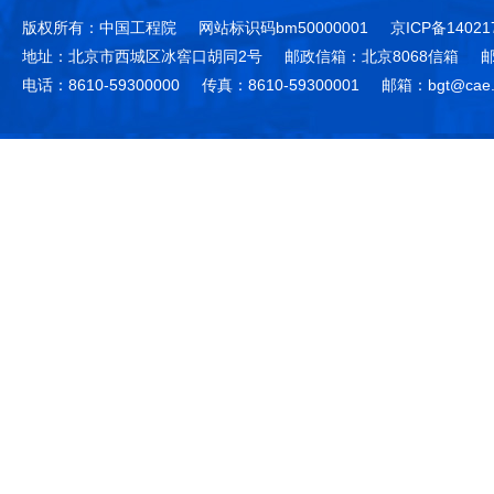
版权所有：中国工程院
网站标识码bm50000001
京ICP备14021
地址：北京市西城区冰窖口胡同2号
邮政信箱：北京8068信箱
邮
电话：8610-59300000
传真：8610-59300001
邮箱：bgt@cae.