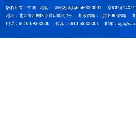
版权所有：中国工程院
网站标识码bm50000001
京ICP备14021
地址：北京市西城区冰窖口胡同2号
邮政信箱：北京8068信箱
邮
电话：8610-59300000
传真：8610-59300001
邮箱：bgt@cae.