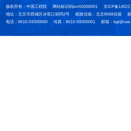
版权所有：中国工程院
网站标识码bm50000001
京ICP备14021
地址：北京市西城区冰窖口胡同2号
邮政信箱：北京8068信箱
邮
电话：8610-59300000
传真：8610-59300001
邮箱：bgt@cae.