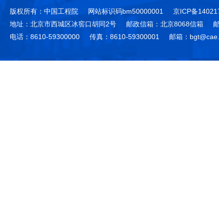
版权所有：中国工程院
网站标识码bm50000001
京ICP备14021
地址：北京市西城区冰窖口胡同2号
邮政信箱：北京8068信箱
邮
电话：8610-59300000
传真：8610-59300001
邮箱：bgt@cae.