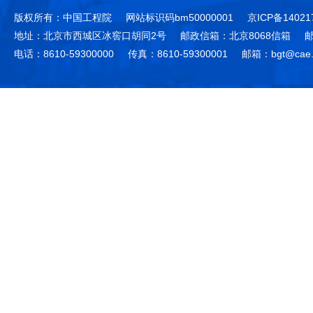
版权所有：中国工程院
网站标识码bm50000001
京ICP备14021
地址：北京市西城区冰窖口胡同2号
邮政信箱：北京8068信箱
邮
电话：8610-59300000
传真：8610-59300001
邮箱：bgt@cae.