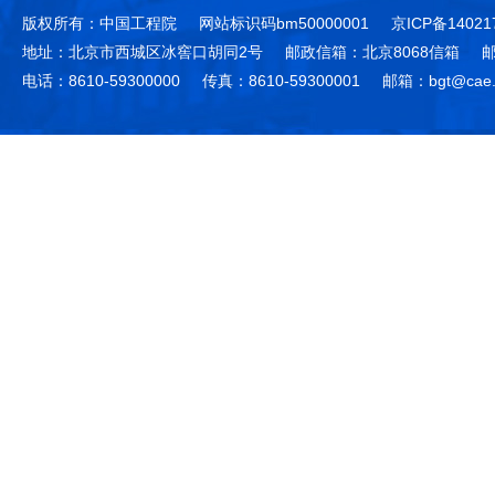
版权所有：中国工程院
网站标识码bm50000001
京ICP备14021
地址：北京市西城区冰窖口胡同2号
邮政信箱：北京8068信箱
邮
电话：8610-59300000
传真：8610-59300001
邮箱：bgt@cae.