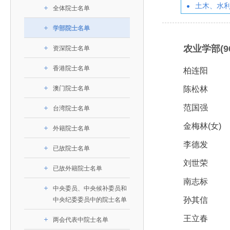
393
人才工作会议有关部署要求，切实履行教育委员会
中国工程院是中国工程科学技术界最高荣誉
土木、水
人
全国代表大会上的重要讲话精神，充分
究院”）联合江西省科技成果转
举行。本届会议由韩国工程院轮
全体院士名单
化工、冶金与材料工程学部
院长-张玉
各项职能，发挥工程教育领域国家高端智库作用，
术引领作用，2026年7月10日下午，
移转化中心，组织江西省相关地
值主办，三国工程院院士及代表
资深院士名单
性、咨询性学术机构。组织院士开展战略咨询研
能源与矿业工程学部
院医药卫生学部学术报告会在北京会议
市、企业赴京与北京化工大学举
100余人现场参会。韩国工程院
学部院士名单
2026-08-03
2026-04-11
2026
2026年中国工程科技论坛在京举行
中国工程院副院长邓秀新调研云南研究院
“非排他性国际材料与试验标准协作机制研究” 国际合作战略咨询项目启动会在京召开
为一体推进教育科技人才发展，统筹建设教育强
究，为国家决策提供支撑服务是中国工程院的主要
行。6位院士做报告，50余位院士参
办产学研合作交流会。北京化工
国际关系委员会主席朴宰佑院
土木、水利与建筑工程学部
7
国、科技强国、人才强国提供支撑。主要任务有：
农业学部(96
职能和中心工作之一。
人
会。
大学党委常委、副校长许海军，
士、中国工程院国际合作局副局
资深院士名单
环境与轻纺工程学部
2026-03-26
2026-07-27
2026
“中欧农业绿色科技合作战略研究” 国际合作战略咨询项目启动会在京召开
中国工程院2026年地方研究院咨询项目管理工作培训会召开
健康中国与生物医药工程创新研讨会暨第五届中医药高质量发展大会在天津召开
江西省科学院党组成员、副院长
长（主持工作）丁宁、日本工程
香港院士名单
一是贯彻落实习近平总书记重要指示批示精神
党的二十大提出，完善国家科技创新体系，强
香港院士名单
章国勇，江西研究院副院长邹慧
院原副院长原山优子致开幕辞。
农业学部
柏连阳
和其他中央领导同志有关批示要求，围绕党中央决
化科技战略咨询，提升国家创新体系整体效能。中
出席会议。
2026-03-24
2026-07-20
2026
中国工程院外籍院士参加第十八次院士大会系列活动
山西省人民政府 中国工程院合作委员会第一次会议在太原召开
第十五届化工、冶金与材料工程学术会议在广州召开
医药卫生学部
3
澳门院士名单
陈松林
策部署，充分发挥高端智库作用，组织院士、专家
人
国工程院以习近平新时代中国特色社会主义思想为
副院长-陈建
工程管理学部(85人,其中79 人为跨学
台湾院士名单
开展与工程教育（包括工、农、医科）有关的咨询
2026-03-04
2026-05-03
2026
香港工程师学会交流团访问我院
中国工程院第四届科技合作委员会第四次会议在京召开
中国工程院工程科技学术研讨会——细胞治疗学术会议在京召开
指导，按照党中央、国务院战略部署，坚持“服务决
范国强
台湾院士名单
研究，为党和国家决策提出咨询意见和建议。
策、适度超前”，坚持以科学咨询支撑科学决策，坚
金梅林(女)
外籍院士名单
二是加强同教育界、产业界和科技界的联系，
持“顶天立地”，积极推进国家工程科技思想库建设和
李德发
促进工程教育与经济建设紧密结合，促进工程技术
国家高端智库建设试点工作，为提升我国科技创新
已故院士名单
人才的合理使用与科学管理。
刘世荣
能力、强化关键核心技术攻关、加快建设创新型国
已故外籍院士名单
三是积极推动我国继续工程教育的发展及其体
家、支撑经济社会高质量发展、实现中华民族伟大
南志标
中央委员、中央候补委员和
系的建立和完善，促进院校工程教育与继续工程教
复兴的中国梦，提供科技智力支撑。
孙其信
中央纪委委员中的院士名单
育有机结合。
中国工程院组织开展的战略咨询研究，主要结
王立春
四是加强工程教育的学术研究、宣传和科普工
两会代表中院士名单
合国民经济和社会发展规划、计划，组织研究工程