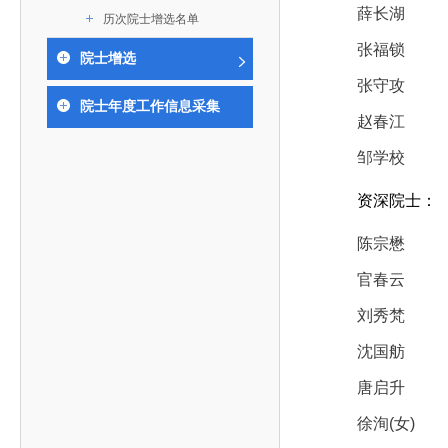
作，提高工程教育和工程科技在国民意识中的地
科学技术领域的重大、关键性问题，接受政府、地
薛长湖
历次院士增选名单
位。
方、行业等的委托，对重大工程科学技术发展规
张福锁
院士增选
划、计划、方案及其实施等提供咨询意见。
张守攻
院士年度工作信息采集
赵春江
邹学校
资深院士：
陈宗懋
官春云
刘秀梵
沈国舫
唐启升
徐洵(女)