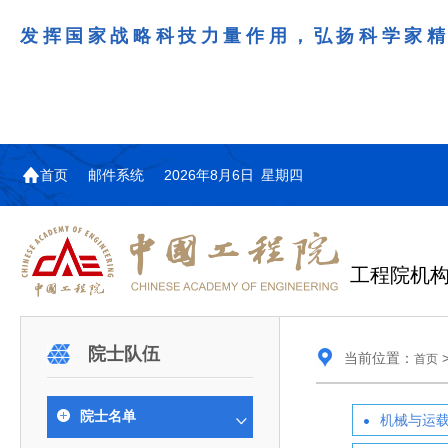
发挥国家战略科技力量作用，弘扬科学家
首页
邮件系统
2026年8月6日 星期四
工程院机
机构图
院士名单
院领导
咨询工作简介
学术研讨
工作动态
教育委员会简介
国际交流与合作动态
更多
更多
更多
更多
院士队伍
当前位置：
首页
中国工程院教育委员会以习近平新时代中国特
江西研究院组织召开省校产
第29届中日韩工程院圆桌会
978
学部院士名单
人
医药卫生学部学术报告会在京举行
学研合作交流会
议在首尔召开
色社会主义思想为指导，深入贯彻落实党的二十大
全体院士名单
机械与运载工程学部
院士名单
机械与运
为深入贯彻落实习近平总书记在国家科
7月9日，中国工程科技发展战略
2026年7月23日，第29届中日韩
和二十届历次全会精神，按照全国教育大会和中央
信息与电子工程学部
奖励大会、两院院士大会、中国科协第
江西研究院（以下简称“江西研
工程院圆桌会议在韩国首尔成功