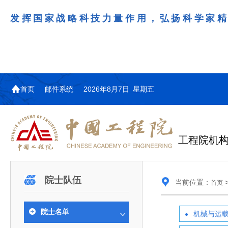
发挥国家战略科技力量作用，弘扬科学家
首页
邮件系统
2026年8月7日 星期五
工程院机
机构图
院士名单
院领导
咨询工作简介
学术研讨
工作动态
教育委员会简介
国际交流与合作动态
更多
更多
更多
更多
院士队伍
当前位置：
首页
中国工程院教育委员会以习近平新时代中国特
江西研究院组织召开省校产
第29届中日韩工程院圆桌会
978
学部院士名单
人
医药卫生学部学术报告会在京举行
学研合作交流会
议在首尔召开
色社会主义思想为指导，深入贯彻落实党的二十大
全体院士名单
机械与运载工程学部
院士名单
机械与运
为深入贯彻落实习近平总书记在国家科
7月9日，中国工程科技发展战略
2026年7月23日，第29届中日韩
和二十届历次全会精神，按照全国教育大会和中央
信息与电子工程学部
奖励大会、两院院士大会、中国科协第
江西研究院（以下简称“江西研
工程院圆桌会议在韩国首尔成功