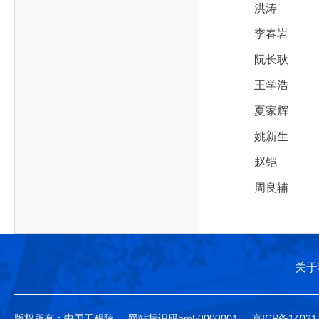
洪涛
李春岩
阮长耿
王学浩
夏家辉
姚新生
赵铠
周良辅
关于
版权所有：中国工程院
网站标识码bm50000001
京ICP备14021