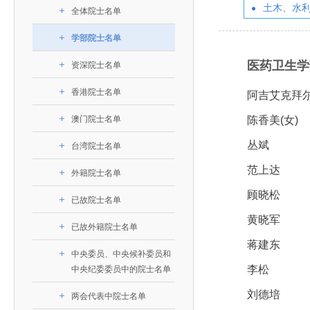
393
人才工作会议有关部署要求，切实履行教育委员会
中国工程院是中国工程科学技术界最高荣誉
土木、水
人
全国代表大会上的重要讲话精神，充分
究院”）联合江西省科技成果转
举行。本届会议由韩国工程院轮
全体院士名单
化工、冶金与材料工程学部
院长-张玉
各项职能，发挥工程教育领域国家高端智库作用，
术引领作用，2026年7月10日下午，
移转化中心，组织江西省相关地
值主办，三国工程院院士及代表
资深院士名单
性、咨询性学术机构。组织院士开展战略咨询研
能源与矿业工程学部
院医药卫生学部学术报告会在北京会议
市、企业赴京与北京化工大学举
100余人现场参会。韩国工程院
学部院士名单
2026-08-03
2026-04-11
2026
2026年中国工程科技论坛在京举行
中国工程院副院长邓秀新调研云南研究院
“非排他性国际材料与试验标准协作机制研究” 国际合作战略咨询项目启动会在京召开
为一体推进教育科技人才发展，统筹建设教育强
究，为国家决策提供支撑服务是中国工程院的主要
行。6位院士做报告，50余位院士参
办产学研合作交流会。北京化工
国际关系委员会主席朴宰佑院
土木、水利与建筑工程学部
7
国、科技强国、人才强国提供支撑。主要任务有：
医药卫生学部(
职能和中心工作之一。
人
会。
大学党委常委、副校长许海军，
士、中国工程院国际合作局副局
资深院士名单
环境与轻纺工程学部
2026-03-26
2026-07-27
2026
“中欧农业绿色科技合作战略研究” 国际合作战略咨询项目启动会在京召开
中国工程院2026年地方研究院咨询项目管理工作培训会召开
健康中国与生物医药工程创新研讨会暨第五届中医药高质量发展大会在天津召开
江西省科学院党组成员、副院长
长（主持工作）丁宁、日本工程
香港院士名单
一是贯彻落实习近平总书记重要指示批示精神
党的二十大提出，完善国家科技创新体系，强
香港院士名单
章国勇，江西研究院副院长邹慧
院原副院长原山优子致开幕辞。
农业学部
阿吉艾克拜尔
和其他中央领导同志有关批示要求，围绕党中央决
化科技战略咨询，提升国家创新体系整体效能。中
出席会议。
2026-03-24
2026-07-20
2026
中国工程院外籍院士参加第十八次院士大会系列活动
山西省人民政府 中国工程院合作委员会第一次会议在太原召开
第十五届化工、冶金与材料工程学术会议在广州召开
医药卫生学部
3
澳门院士名单
陈香美(女)
策部署，充分发挥高端智库作用，组织院士、专家
人
国工程院以习近平新时代中国特色社会主义思想为
副院长-陈建
工程管理学部(85人,其中79 人为跨学
台湾院士名单
开展与工程教育（包括工、农、医科）有关的咨询
2026-03-04
2026-05-03
2026
香港工程师学会交流团访问我院
中国工程院第四届科技合作委员会第四次会议在京召开
中国工程院工程科技学术研讨会——细胞治疗学术会议在京召开
指导，按照党中央、国务院战略部署，坚持“服务决
丛斌
台湾院士名单
研究，为党和国家决策提出咨询意见和建议。
策、适度超前”，坚持以科学咨询支撑科学决策，坚
范上达
外籍院士名单
二是加强同教育界、产业界和科技界的联系，
持“顶天立地”，积极推进国家工程科技思想库建设和
顾晓松
促进工程教育与经济建设紧密结合，促进工程技术
国家高端智库建设试点工作，为提升我国科技创新
已故院士名单
人才的合理使用与科学管理。
黄晓军
能力、强化关键核心技术攻关、加快建设创新型国
已故外籍院士名单
三是积极推动我国继续工程教育的发展及其体
家、支撑经济社会高质量发展、实现中华民族伟大
蒋建东
中央委员、中央候补委员和
系的建立和完善，促进院校工程教育与继续工程教
复兴的中国梦，提供科技智力支撑。
李松
中央纪委委员中的院士名单
育有机结合。
中国工程院组织开展的战略咨询研究，主要结
刘德培
四是加强工程教育的学术研究、宣传和科普工
两会代表中院士名单
合国民经济和社会发展规划、计划，组织研究工程