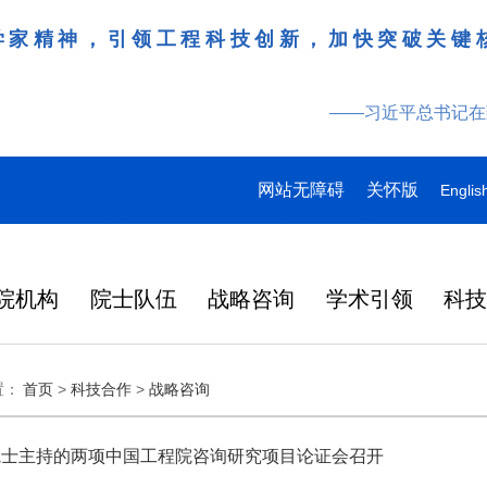
学家精神，引领工程科技创新，加快突破关键
——习近平总书记在
网站无障碍
关怀版
Englis
院机构
院士队伍
战略咨询
学术引领
科
领导
多
多
多
研究动态
战略咨询
工作动态
更多
院刊建设
更多
更多
更多
更多
更多
更多
置：
首页
>
科技合作
>
战略咨询
特
产
桌会
978
“近地小行星防御与利用战略
湖北研究院学术委员会会议
Engineering刊群
145
“耦合可再生能源的煤炭清洁高效利用战略研究”重点项目启动会在徐州召开
“农林类‘双一流’高校教育科技人才一体化发展战略实施路径与效能评价研究”项目启动会在昆明召开
人
2026-07-27
2026-07-29
在京举行
外籍院士名单
人
研究” 国际合作战略咨询项
暨项目评审会在武汉召开
炉
大
137
人
目启动会在京召开
院士主持的两项中国工程院咨询研究项目论证会召开
在国家科学技术
略
日韩
2026年7月3日，中国工程院国
3月31日，中国工程科技发展战
6月17日，科睿唯安发布
化工、冶金与材料工程学部2026年科技战略咨询项目联合启动会在长沙召开
“教育科技人才一体发展战略实施路径与效能评价研究”“中国工程教育蓝皮书”项目启动会在北京召开
2026-07-27
2026-07-07
央
146
人
中央委员、中央候补委员和中央
国科协第十一次
研
成功
际合作战略咨询项目“近地小行
略湖北研究院（以下简称“湖北
证报告（Journal Citat