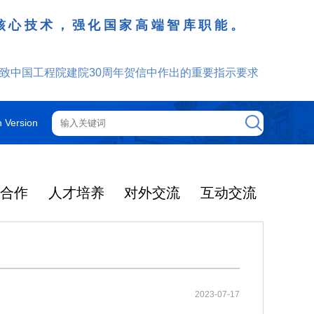
核心技术，强化国家高端智库职能。
致中国工程院建院30周年贺信中作出的重要指示要求
h Version
技合作
人才培养
对外交流
互动交流
工程院机构
院士增选
院士行
外籍院士
咨询管理制度
光华工程科技奖
更多
更多
更多
更多
更多
更多
更多
2025年度影响因子出
提名和评选
获奖人员名单
大事记
光华奖介绍
中国工程院关于印发《中国工程院咨询项目依托单位的管理规定》的通知
2025-12-08
机构图
智汇云岭药乡 赋能产业振兴
院领导
中国工程院院刊
通知公告
2025年当选外籍院士共24人
2023-07-17
光华工程科技奖简介
了2026年度期刊引
2026年5月19日-21日，中国工
2025-03-04
中国工程院关于印发《中国工程院院士科技咨询工作管理规定》的通知
2025-12-08
院士大会
主席团
ion Rreports，JC
程院云岭中药材院士行在昆明、