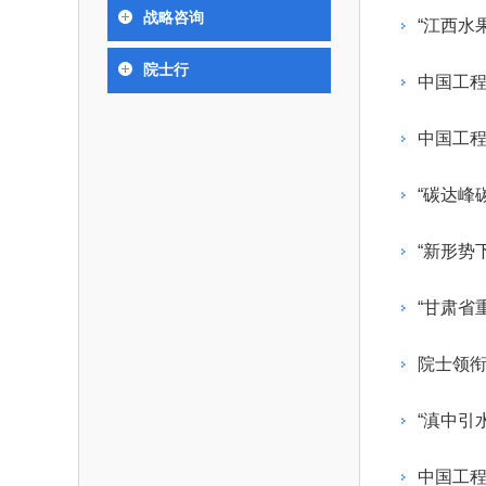
393
人才工作会议有关部署要求，切实履行教育委员
中国工程院是中国工程科学技术界最高荣
人
全国代表大会上的重要讲话精
究院”）联合江西省科技成果
举行。本届会议由韩国工程
战略咨询
化工、冶金与材料工程学部
“江西水
各项职能，发挥工程教育领域国家高端智库作用
术引领作用，2026年7月10
移转化中心，组织江西省相关
值主办，三国工程院院士及
资深院士名单
性、咨询性学术机构。组织院士开展战略咨询
能源与矿业工程学部
院医药卫生学部学术报告会在
市、企业赴京与北京化工大学
100余人现场参会。韩国工
2026-08-
2026-04-
2026年中国工程科技论坛在京举行
中国工程院副院长邓秀新调研云南研究院
“非排他性国际材料与试验标准协作机制研究” 国际合作战略咨询项目启动会在京召开
为一体推进教育科技人才发展，统筹建设教育
院士行
究，为国家决策提供支撑服务是中国工程院的主
行。6位院士做报告，50余
办产学研合作交流会。北京化
国际关系委员会主席朴宰
中国工程
土木、水利与建筑工程学部
7
国、科技强国、人才强国提供支撑。主要任务有：
职能和中心工作之一。
人
会。
大学党委常委、副校长许海军
士、中国工程院国际合作局
环境与轻纺工程学部
2026-03-
2026-07-
“中欧农业绿色科技合作战略研究” 国际合作战略咨询项目启动会在京召开
中国工程院2026年地方研究院咨询项目管理工作培训会召开
健康中国与生物医药工程创新研讨会暨第五届中医药高质量发展大会在天津召开
江西省科学院党组成员、副院
长（主持工作）丁宁、日本
香港院士名单
一是贯彻落实习近平总书记重要指示批示精
党的二十大提出，完善国家科技创新体系，
中国工程
章国勇，江西研究院副院长邹
院原副院长原山优子致开幕
农业学部
和其他中央领导同志有关批示要求，围绕党中央
化科技战略咨询，提升国家创新体系整体效能。
出席会议。
2026-03-
2026-07-
中国工程院外籍院士参加第十八次院士大会系列活动
山西省人民政府 中国工程院合作委员会第一次会议在太原召开
第十五届化工、冶金与材料工程学术会议在广州召开
医药卫生学部
3
策部署，充分发挥高端智库作用，组织院士、专
人
国工程院以习近平新时代中国特色社会主义思想
“碳达峰
副
工程管理学部(85人,其中79 
台湾院士名单
开展与工程教育（包括工、农、医科）有关的咨
2026-03-
2026-05-
香港工程师学会交流团访问我院
中国工程院第四届科技合作委员会第四次会议在京召开
中国工程院工程科技学术研讨会——细胞治疗学术会议在京召开
指导，按照党中央、国务院战略部署，坚持“服务
研究，为党和国家决策提出咨询意见和建议。
“新形势
策、适度超前”，坚持以科学咨询支撑科学决策，
二是加强同教育界、产业界和科技界的联系
持“顶天立地”，积极推进国家工程科技思想库建设
“甘肃省
促进工程教育与经济建设紧密结合，促进工程技
国家高端智库建设试点工作，为提升我国科技创
人才的合理使用与科学管理。
能力、强化关键核心技术攻关、加快建设创新型
院士领衔
三是积极推动我国继续工程教育的发展及其
家、支撑经济社会高质量发展、实现中华民族伟
系的建立和完善，促进院校工程教育与继续工程
复兴的中国梦，提供科技智力支撑。
“滇中引
育有机结合。
中国工程院组织开展的战略咨询研究，主要
四是加强工程教育的学术研究、宣传和科普
合国民经济和社会发展规划、计划，组织研究工