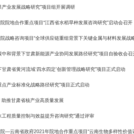
会
誉
神，充分发挥学
转
院轮
星防御与利用战略研究”启动会
研究院”）学术委员会会议暨项
R）。中国工程院主管的En
纪委委员中的院士名单
123
人
“深部地热多资源协同开发战略研究”重大项目成果交流会在京召开
“国家集成电路学院的体制机制研究”咨询项目中期研讨会成功举办
果产业发展战略研究”项目组开展调研
2026-07-20
2026-05-21
院长-张玉卓
副院长-张军
副院长-陈杰
副院长-李仲平
，
日下午，中国工程
地
代表
在京召开。中国工程院副院长李
目评审会在武汉召开。湖北研究
刊群再创佳绩，包括Engi
研
141
人
北京会议中心举
举
程院
仲平院士出席会议并讲话，项目
院学术委员会主任、中国工程院
多本期刊影响因子稳步提升
03
11
2026-07-10
2026-07-30
2026-02-06
陈建峰秘书长赴《中国工程科学》杂志社调研
湖南省特色果业创新发展战略研究结题会在长沙召开
“‘人工智能+’背景下地球观测领域的GEO国际合作对策研究”国际合作战略咨询项目启动会在京召开
强
要
两会代表中院士名单
“西藏清洁能源高质量发展战略与路径研究” 重大项目启动会在拉萨召开
中国工程院第七届教育委员会第六次会议在京召开
2026-07-20
2026-05-07
位院士参加报告
工
佑院
负责人吴伟仁院士主持会议。费
院士、中国科学院院士李德仁主
ring影响因子达到12.
院院地合作重点项目“江西省水稻旱种发展咨询研究”启动会召开
115
人
，
副局
爱国、童小华、邓宗全、黄殿中
持会议。湖北研究院名誉院长、
8本期刊中排名第3。Engi
79
26
27
2026-05-29
2026-07-27
2026-02-06
人
中国工程院发布：2025年度全球工程前沿
湖南省“十五五”科技创新总体规划研究等项目结题会在京召开
“中欧节能建筑降碳路径与合作发展战略研究” 国际合作战略咨询项目启动会在京召开
“新时代核安全治理技术体系发展战略研究” 重大项目启动会在京召开
“面向发展新质生产力的工程博士研究生教育综合改革研究”项目中期汇报会在北京举行
长
工程
院士，以及来自俄罗斯、法国、
湖北省科协名誉主席郭生练，中
院院刊，由中国工程院与
2026-07-20
2026-04-10
神
强
院战略咨询项目“全球供应链重组背景下关键金属与材料发展战
383
已故院士名单
慧
辞。
96
泰国、意大利、乌拉圭、克罗地
国工程院院士王汉中、杨春和、
主办，旨在提供高水平工
人
人
决
中
亚、塞尔维亚等9个国家和地区
金梅林，湖北研究院特聘研究员
与交流平台。期刊涵盖机
24
20
2026-04-14
2026-01-28
2026-05-11
第三届中瑞工程院创新论坛在日内瓦成功举办
湖北省智能农业装备发展战略研究项目中期推进会召开
“炼化行业多元原料流程再造与多能耦合利用战略研究”重点咨询项目启动会在京召开
“国家战略急需人才培养机制与路径研究”项目中期研讨会顺利召开
2026-07-17
2026-03-26
135
人
家
的专家组成员，项目组成员和中
李光、李斌、魏龙等，湖北省科
与电子工程、化工冶金与
为
碳中和背景下甘肃新能源产业协同发展路径研究”项目自验收会召
院长-陈建峰
副院长-陈薇
25
人为跨学部院士)
国工程院国际合作局有关同志近
协副主席孙建刚，武汉市科协副
业工程、土木水利与建筑
已故外籍院士名单
人
询
04
03
2026-02-06
2026-05-03
2026-01-15
江西打造炼化一体化和化工新材料先进制造业集群路径研究通过综合绩效评价
“中韩海洋经济与可持续发展合作研究”项目推进会召开
“我国智能生物制造发展战略研究” 重大项目启动会在京召开
“建设国家交叉学科中心实施路径研究” 咨询项目启动会在京召开
决
2026-07-17
2026-01-20
50人参加会议。
主席雷萍等院士专家共同组成评
程、农业、医药卫生、工
下甘肃省黄河流域‘四水四定’创新管理战略研究”项目正式启动
坚
审专家组。
续工程等十大领域。
，
和
重点产业标准化战略路径研究”项目正式启动
术
新
国
 助推甘肃省核产业高质量发展
体
大
教
水工程质量控制与效益提升咨询研究”通过评审
结
工
程