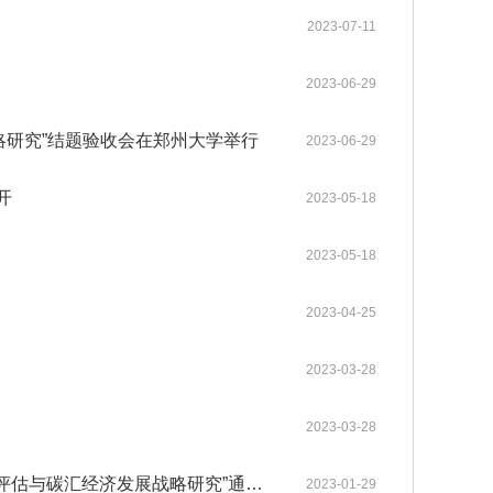
gineering系列期
普洱成功举行。中国工程院张伯
中国工程院关于印发《中国工程院科技战略咨询项目管理办法》的通知
2025-12-08
2023-07-11
neering主刊在内的
礼、朱有勇、王广基、朱兆云、
各学部常委会
内设机构
。其中，Enginee
陈士林、杜官本、高月、阿吉艾
2026-05-12
2026-05-20
中国工程院 “化工新材料创新与高质量发展”院士行在山东烟台顺利举办
《Engineering（工程）》
办法规定
2023年当选外籍院士共16人
中国工程院2025年科技战略咨询项目管理工作培训会在京举办
2025-05-13
2，在全球工程综合类17
克拜尔·艾萨等8位院士及40余位
2023-06-29
各专门委员会
两院资深院士工作委员会
neering为中国工程
行业专家、企业家齐聚云岭，为
2026-03-26
2026-04-27
中国工程院院士赣南行在江西赣州举办
中国工程院关于印发《院士科技咨询专项经费管理办法》的通知
高等教育出版社联合
云南中药材产业高质量发展“把
2022-05-25
略研究”结题验收会在郑州大学举行
2023-06-29
程科技重大成果发布
脉问诊”、建言献策。
院士增选政策委员会
科学道德建设委员会
咨询工作委员会
械与运载工程、信息
2026-03-12
2025-09-15
MedScience编委会暨青年编委会第一次会议在京召开
中国工程院“医药卫生学部院士新疆基层调研与帮扶活动”举行
中国工程院农业学部2022年咨询项目启动预备会在线上召开
2022-03-15
《中国工程科学》
2021年当选外籍院士共20人
材料工程、能源与矿
历次增选情况
开
2023-05-18
科技合作委员会
学术与出版委员会
教育委员会
工程、环境与轻纺工
2025-12-09
2025-06-17
Engineering 2025年11月刊目录 卫星互联网组网理论与关键技术专题
江苏钢铁交通低碳融合发展院士行在南京举行
中国工程院咨询项目经费监管系统培训工作会议在京召开
2021-03-09
程管理、气候与可持
2023-05-18
关于公布第十六届光华工程科技奖通过初评的候选人名单的公告
2026-04-02
2023-04-25
关于提名第十六届光华工程科技奖候选人的通知
2025-09-01
2023-03-28
2023-03-28
中国工程院—云南省政府2021年院地合作重点项目“云南生物多样性价值评估与碳汇经济发展战略研究”通过评审
2023-01-29