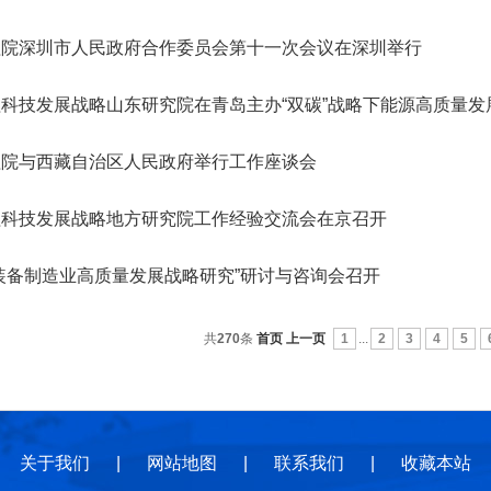
地
地
规
程院深圳市人民政府合作委员会第十一次会议在深圳举行
科技发展战略山东研究院在青岛主办“双碳”战略下能源高质量发
程院与西藏自治区人民政府举行工作座谈会
程科技发展战略地方研究院工作经验交流会在京召开
装备制造业高质量发展战略研究”研讨与咨询会召开
共
270
条
首页
上一页
1
...
2
3
4
5
关于我们
|
网站地图
|
联系我们
|
收藏本站