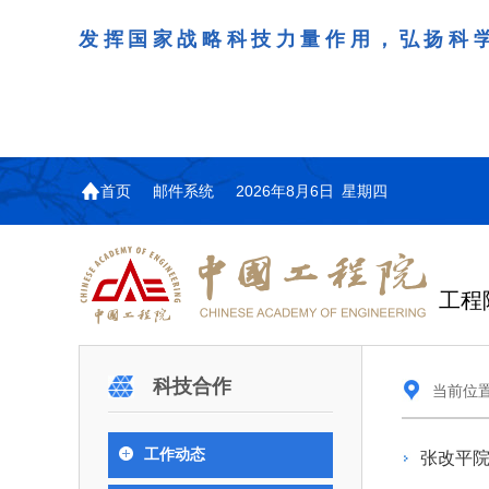
发挥国家战略科技力量作用，弘扬科
首页
邮件系统
2026年8月6日 星期四
工程
机构图
院士名单
院
咨询工作简介
学术研讨
工作动态
教育委员会简介
国际交流与合作动态
更
更
更
更多
科技合作
当前位
中国工程院教育委员会以习近平新时代中国
江西研究院组织召开省校
第29届中日韩工程院圆
978
学部院士名单
人
医药卫生学部学术报告会
学研合作交流会
议在首尔召开
色社会主义思想为指导，深入贯彻落实党的二十
全体院士名单
机械与运载工程学部
工作动态
张改平
为深入贯彻落实习近平总书记
7月9日，中国工程科技发展战
2026年7月23日，第29届中
和二十届历次全会精神，按照全国教育大会和中
信息与电子工程学部
奖励大会、两院院士大会、中
江西研究院（以下简称“江西
工程院圆桌会议在韩国首尔