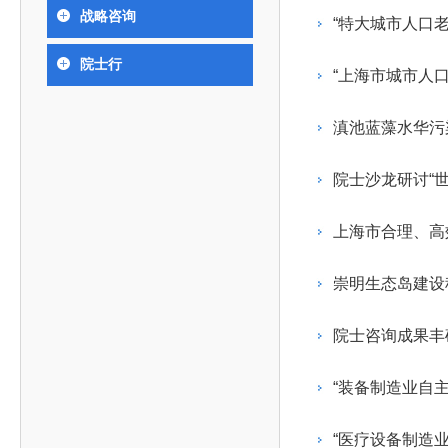
393
人才工作会议有关部署要求，切实履行教育委员会
中国工程院是中国工程科学技术界最高荣誉
人
全国代表大会上的重要讲话精神，充分
究院”）联合江西省科技成果转
举行。本届会议由韩国工程院轮
战略咨询
化工、冶金与材料工程学部
“特大城市人口
院长-张玉
各项职能，发挥工程教育领域国家高端智库作用，
术引领作用，2026年7月10日下午，
移转化中心，组织江西省相关地
值主办，三国工程院院士及代表
资深院士名单
性、咨询性学术机构。组织院士开展战略咨询研
能源与矿业工程学部
院医药卫生学部学术报告会在北京会议
市、企业赴京与北京化工大学举
100余人现场参会。韩国工程院
2026-08-03
2026-04-11
2026
2026年中国工程科技论坛在京举行
中国工程院副院长邓秀新调研云南研究院
“非排他性国际材料与试验标准协作机制研究” 国际合作战略咨询项目启动会在京召开
为一体推进教育科技人才发展，统筹建设教育强
院士行
究，为国家决策提供支撑服务是中国工程院的主要
行。6位院士做报告，50余位院士参
办产学研合作交流会。北京化工
国际关系委员会主席朴宰佑院
“上海市城市人
土木、水利与建筑工程学部
7
国、科技强国、人才强国提供支撑。主要任务有：
职能和中心工作之一。
人
会。
大学党委常委、副校长许海军，
士、中国工程院国际合作局副局
环境与轻纺工程学部
2026-03-26
2026-07-27
2026
“中欧农业绿色科技合作战略研究” 国际合作战略咨询项目启动会在京召开
中国工程院2026年地方研究院咨询项目管理工作培训会召开
健康中国与生物医药工程创新研讨会暨第五届中医药高质量发展大会在天津召开
江西省科学院党组成员、副院长
长（主持工作）丁宁、日本工程
香港院士名单
一是贯彻落实习近平总书记重要指示批示精神
党的二十大提出，完善国家科技创新体系，强
滇池蓝藻水华污
章国勇，江西研究院副院长邹慧
院原副院长原山优子致开幕辞。
农业学部
和其他中央领导同志有关批示要求，围绕党中央决
化科技战略咨询，提升国家创新体系整体效能。中
出席会议。
2026-03-24
2026-07-20
2026
中国工程院外籍院士参加第十八次院士大会系列活动
山西省人民政府 中国工程院合作委员会第一次会议在太原召开
第十五届化工、冶金与材料工程学术会议在广州召开
医药卫生学部
3
策部署，充分发挥高端智库作用，组织院士、专家
人
国工程院以习近平新时代中国特色社会主义思想为
院士沙龙研讨“
副院长-陈建
工程管理学部(85人,其中79 人为跨学
台湾院士名单
开展与工程教育（包括工、农、医科）有关的咨询
2026-03-04
2026-05-03
2026
香港工程师学会交流团访问我院
中国工程院第四届科技合作委员会第四次会议在京召开
中国工程院工程科技学术研讨会——细胞治疗学术会议在京召开
指导，按照党中央、国务院战略部署，坚持“服务决
研究，为党和国家决策提出咨询意见和建议。
上海市合理、高
策、适度超前”，坚持以科学咨询支撑科学决策，坚
二是加强同教育界、产业界和科技界的联系，
持“顶天立地”，积极推进国家工程科技思想库建设和
崇明生态岛建设
促进工程教育与经济建设紧密结合，促进工程技术
国家高端智库建设试点工作，为提升我国科技创新
人才的合理使用与科学管理。
能力、强化关键核心技术攻关、加快建设创新型国
院士咨询成果丰
三是积极推动我国继续工程教育的发展及其体
家、支撑经济社会高质量发展、实现中华民族伟大
系的建立和完善，促进院校工程教育与继续工程教
复兴的中国梦，提供科技智力支撑。
“装备制造业自
育有机结合。
中国工程院组织开展的战略咨询研究，主要结
四是加强工程教育的学术研究、宣传和科普工
合国民经济和社会发展规划、计划，组织研究工程
“医疗设备制造