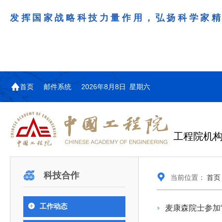
发挥国家战略科技力量作用，弘扬科学家
首页
邮件系统
2026年8月8日 星期六
工程院机
机构图
院士名单
院领导
咨询工作简介
学术研讨
工作动态
教育委员会简介
国际交流与合作动态
更多
更多
更多
更多
科技合作
当前位置：
首页
中国工程院教育委员会以习近平新时代中国特
江西研究院组织召开省校产
第29届中日韩工程院圆桌会
978
学部院士名单
人
医药卫生学部学术报告会在京举行
学研合作交流会
议在首尔召开
色社会主义思想为指导，深入贯彻落实党的二十大
全体院士名单
机械与运载工程学部
工作动态
麦康森院士参加
为深入贯彻落实习近平总书记在国家科
7月9日，中国工程科技发展战略
2026年7月23日，第29届中日韩
和二十届历次全会精神，按照全国教育大会和中央
信息与电子工程学部
奖励大会、两院院士大会、中国科协第
江西研究院（以下简称“江西研
工程院圆桌会议在韩国首尔成功