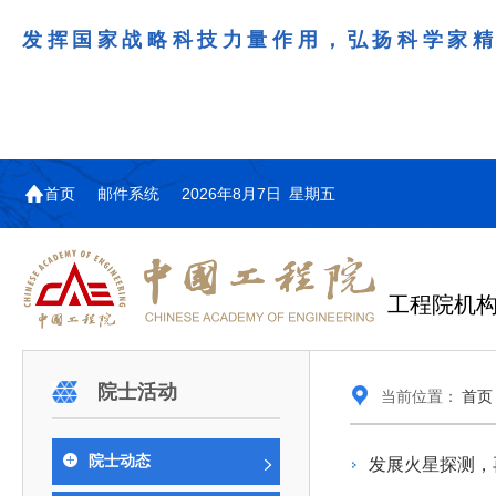
发挥国家战略科技力量作用，弘扬科学家
首页
邮件系统
2026年8月7日 星期五
工程院机
机构图
院士名单
院领导
咨询工作简介
学术研讨
工作动态
教育委员会简介
国际交流与合作动态
更多
更多
更多
更多
院士活动
当前位置：
首页
中国工程院教育委员会以习近平新时代中国特
江西研究院组织召开省校产
第29届中日韩工程院圆桌会
978
学部院士名单
人
医药卫生学部学术报告会在京举行
学研合作交流会
议在首尔召开
色社会主义思想为指导，深入贯彻落实党的二十大
全体院士名单
机械与运载工程学部
院士动态
发展火星探测，
为深入贯彻落实习近平总书记在国家科
7月9日，中国工程科技发展战略
2026年7月23日，第29届中日韩
和二十届历次全会精神，按照全国教育大会和中央
信息与电子工程学部
奖励大会、两院院士大会、中国科协第
江西研究院（以下简称“江西研
工程院圆桌会议在韩国首尔成功