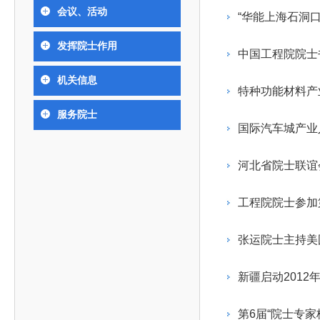
393
人才工作会议有关部署要求，切实履行教育委员会
中国工程院是中国工程科学技术界最高荣誉
人
全国代表大会上的重要讲话精神，充分
究院”）联合江西省科技成果转
举行。本届会议由韩国工程院轮
会议、活动
化工、冶金与材料工程学部
“华能上海石洞
院长-张玉
各项职能，发挥工程教育领域国家高端智库作用，
术引领作用，2026年7月10日下午，
移转化中心，组织江西省相关地
值主办，三国工程院院士及代表
资深院士名单
性、咨询性学术机构。组织院士开展战略咨询研
能源与矿业工程学部
院医药卫生学部学术报告会在北京会议
市、企业赴京与北京化工大学举
100余人现场参会。韩国工程院
2026-08-03
2026-04-11
2026
2026年中国工程科技论坛在京举行
中国工程院副院长邓秀新调研云南研究院
“非排他性国际材料与试验标准协作机制研究” 国际合作战略咨询项目启动会在京召开
为一体推进教育科技人才发展，统筹建设教育强
发挥院士作用
究，为国家决策提供支撑服务是中国工程院的主要
行。6位院士做报告，50余位院士参
办产学研合作交流会。北京化工
国际关系委员会主席朴宰佑院
中国工程院院士
土木、水利与建筑工程学部
7
国、科技强国、人才强国提供支撑。主要任务有：
职能和中心工作之一。
人
会。
大学党委常委、副校长许海军，
士、中国工程院国际合作局副局
环境与轻纺工程学部
2026-03-26
2026-07-27
2026
“中欧农业绿色科技合作战略研究” 国际合作战略咨询项目启动会在京召开
中国工程院2026年地方研究院咨询项目管理工作培训会召开
健康中国与生物医药工程创新研讨会暨第五届中医药高质量发展大会在天津召开
机关信息
江西省科学院党组成员、副院长
长（主持工作）丁宁、日本工程
香港院士名单
一是贯彻落实习近平总书记重要指示批示精神
党的二十大提出，完善国家科技创新体系，强
特种功能材料产
章国勇，江西研究院副院长邹慧
院原副院长原山优子致开幕辞。
农业学部
和其他中央领导同志有关批示要求，围绕党中央决
化科技战略咨询，提升国家创新体系整体效能。中
出席会议。
2026-03-24
2026-07-20
2026
中国工程院外籍院士参加第十八次院士大会系列活动
山西省人民政府 中国工程院合作委员会第一次会议在太原召开
第十五届化工、冶金与材料工程学术会议在广州召开
服务院士
医药卫生学部
3
策部署，充分发挥高端智库作用，组织院士、专家
人
国工程院以习近平新时代中国特色社会主义思想为
国际汽车城产业
副院长-陈建
工程管理学部(85人,其中79 人为跨学
台湾院士名单
开展与工程教育（包括工、农、医科）有关的咨询
2026-03-04
2026-05-03
2026
香港工程师学会交流团访问我院
中国工程院第四届科技合作委员会第四次会议在京召开
中国工程院工程科技学术研讨会——细胞治疗学术会议在京召开
指导，按照党中央、国务院战略部署，坚持“服务决
研究，为党和国家决策提出咨询意见和建议。
河北省院士联谊
策、适度超前”，坚持以科学咨询支撑科学决策，坚
二是加强同教育界、产业界和科技界的联系，
持“顶天立地”，积极推进国家工程科技思想库建设和
工程院院士参加
促进工程教育与经济建设紧密结合，促进工程技术
国家高端智库建设试点工作，为提升我国科技创新
人才的合理使用与科学管理。
能力、强化关键核心技术攻关、加快建设创新型国
张运院士主持美
三是积极推动我国继续工程教育的发展及其体
家、支撑经济社会高质量发展、实现中华民族伟大
系的建立和完善，促进院校工程教育与继续工程教
复兴的中国梦，提供科技智力支撑。
新疆启动201
育有机结合。
中国工程院组织开展的战略咨询研究，主要结
四是加强工程教育的学术研究、宣传和科普工
合国民经济和社会发展规划、计划，组织研究工程
第6届“院士专家