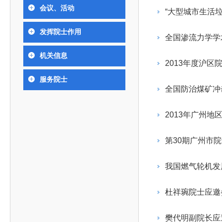
393
人才工作会议有关部署要求，切实履行教育委员会
中国工程院是中国工程科学技术界最高荣誉
人
全国代表大会上的重要讲话精神，充分
究院”）联合江西省科技成果转
举行。本届会议由韩国工程院轮
会议、活动
化工、冶金与材料工程学部
“大型城市生活
院长-张玉
各项职能，发挥工程教育领域国家高端智库作用，
术引领作用，2026年7月10日下午，
移转化中心，组织江西省相关地
值主办，三国工程院院士及代表
资深院士名单
性、咨询性学术机构。组织院士开展战略咨询研
能源与矿业工程学部
院医药卫生学部学术报告会在北京会议
市、企业赴京与北京化工大学举
100余人现场参会。韩国工程院
2026-08-03
2026-04-11
2026
2026年中国工程科技论坛在京举行
中国工程院副院长邓秀新调研云南研究院
“非排他性国际材料与试验标准协作机制研究” 国际合作战略咨询项目启动会在京召开
为一体推进教育科技人才发展，统筹建设教育强
发挥院士作用
究，为国家决策提供支撑服务是中国工程院的主要
行。6位院士做报告，50余位院士参
办产学研合作交流会。北京化工
国际关系委员会主席朴宰佑院
全国渗流力学学
土木、水利与建筑工程学部
7
国、科技强国、人才强国提供支撑。主要任务有：
职能和中心工作之一。
人
会。
大学党委常委、副校长许海军，
士、中国工程院国际合作局副局
环境与轻纺工程学部
2026-03-26
2026-07-27
2026
“中欧农业绿色科技合作战略研究” 国际合作战略咨询项目启动会在京召开
中国工程院2026年地方研究院咨询项目管理工作培训会召开
健康中国与生物医药工程创新研讨会暨第五届中医药高质量发展大会在天津召开
机关信息
江西省科学院党组成员、副院长
长（主持工作）丁宁、日本工程
香港院士名单
一是贯彻落实习近平总书记重要指示批示精神
党的二十大提出，完善国家科技创新体系，强
2013年度沪区
章国勇，江西研究院副院长邹慧
院原副院长原山优子致开幕辞。
农业学部
和其他中央领导同志有关批示要求，围绕党中央决
化科技战略咨询，提升国家创新体系整体效能。中
出席会议。
2026-03-24
2026-07-20
2026
中国工程院外籍院士参加第十八次院士大会系列活动
山西省人民政府 中国工程院合作委员会第一次会议在太原召开
第十五届化工、冶金与材料工程学术会议在广州召开
服务院士
医药卫生学部
3
策部署，充分发挥高端智库作用，组织院士、专家
人
国工程院以习近平新时代中国特色社会主义思想为
全国防治煤矿冲
副院长-陈建
工程管理学部(85人,其中79 人为跨学
台湾院士名单
开展与工程教育（包括工、农、医科）有关的咨询
2026-03-04
2026-05-03
2026
香港工程师学会交流团访问我院
中国工程院第四届科技合作委员会第四次会议在京召开
中国工程院工程科技学术研讨会——细胞治疗学术会议在京召开
指导，按照党中央、国务院战略部署，坚持“服务决
研究，为党和国家决策提出咨询意见和建议。
2013年广州
策、适度超前”，坚持以科学咨询支撑科学决策，坚
二是加强同教育界、产业界和科技界的联系，
持“顶天立地”，积极推进国家工程科技思想库建设和
第30期广州市
促进工程教育与经济建设紧密结合，促进工程技术
国家高端智库建设试点工作，为提升我国科技创新
人才的合理使用与科学管理。
能力、强化关键核心技术攻关、加快建设创新型国
我国燃气轮机发
三是积极推动我国继续工程教育的发展及其体
家、支撑经济社会高质量发展、实现中华民族伟大
系的建立和完善，促进院校工程教育与继续工程教
复兴的中国梦，提供科技智力支撑。
杜祥琬院士应邀
育有机结合。
中国工程院组织开展的战略咨询研究，主要结
四是加强工程教育的学术研究、宣传和科普工
合国民经济和社会发展规划、计划，组织研究工程
樊代明副院长应