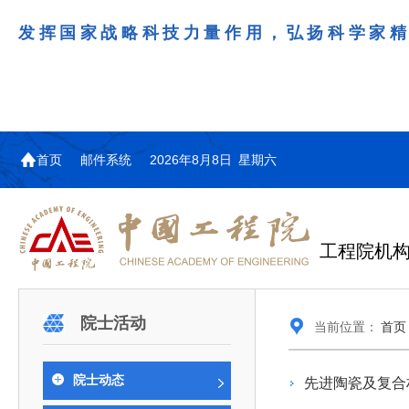
发挥国家战略科技力量作用，弘扬科学家
首页
邮件系统
2026年8月8日 星期六
工程院机
机构图
院士名单
院领导
咨询工作简介
学术研讨
工作动态
教育委员会简介
国际交流与合作动态
更多
更多
更多
更多
院士活动
当前位置：
首页
中国工程院教育委员会以习近平新时代中国特
江西研究院组织召开省校产
第29届中日韩工程院圆桌会
978
学部院士名单
人
医药卫生学部学术报告会在京举行
学研合作交流会
议在首尔召开
色社会主义思想为指导，深入贯彻落实党的二十大
全体院士名单
机械与运载工程学部
院士动态
先进陶瓷及复合
为深入贯彻落实习近平总书记在国家科
7月9日，中国工程科技发展战略
2026年7月23日，第29届中日韩
和二十届历次全会精神，按照全国教育大会和中央
信息与电子工程学部
奖励大会、两院院士大会、中国科协第
江西研究院（以下简称“江西研
工程院圆桌会议在韩国首尔成功