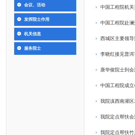
393
人才工作会议有关部署要求，切实履行教育委员会
中国工程院是中国工程科学技术界最高荣誉
人
全国代表大会上的重要讲话精神，充分
究院”）联合江西省科技成果转
举行。本届会议由韩国工程院轮
会议、活动
化工、冶金与材料工程学部
中国工程院机关
院长-张玉
各项职能，发挥工程教育领域国家高端智库作用，
术引领作用，2026年7月10日下午，
移转化中心，组织江西省相关地
值主办，三国工程院院士及代表
资深院士名单
性、咨询性学术机构。组织院士开展战略咨询研
能源与矿业工程学部
院医药卫生学部学术报告会在北京会议
市、企业赴京与北京化工大学举
100余人现场参会。韩国工程院
2026-08-03
2026-04-11
2026
2026年中国工程科技论坛在京举行
中国工程院副院长邓秀新调研云南研究院
“非排他性国际材料与试验标准协作机制研究” 国际合作战略咨询项目启动会在京召开
为一体推进教育科技人才发展，统筹建设教育强
发挥院士作用
究，为国家决策提供支撑服务是中国工程院的主要
行。6位院士做报告，50余位院士参
办产学研合作交流会。北京化工
国际关系委员会主席朴宰佑院
中国工程院赴澜
土木、水利与建筑工程学部
7
国、科技强国、人才强国提供支撑。主要任务有：
职能和中心工作之一。
人
会。
大学党委常委、副校长许海军，
士、中国工程院国际合作局副局
环境与轻纺工程学部
2026-03-26
2026-07-27
2026
“中欧农业绿色科技合作战略研究” 国际合作战略咨询项目启动会在京召开
中国工程院2026年地方研究院咨询项目管理工作培训会召开
健康中国与生物医药工程创新研讨会暨第五届中医药高质量发展大会在天津召开
机关信息
江西省科学院党组成员、副院长
长（主持工作）丁宁、日本工程
香港院士名单
一是贯彻落实习近平总书记重要指示批示精神
党的二十大提出，完善国家科技创新体系，强
西城区主要领导
章国勇，江西研究院副院长邹慧
院原副院长原山优子致开幕辞。
农业学部
和其他中央领导同志有关批示要求，围绕党中央决
化科技战略咨询，提升国家创新体系整体效能。中
出席会议。
2026-03-24
2026-07-20
2026
中国工程院外籍院士参加第十八次院士大会系列活动
山西省人民政府 中国工程院合作委员会第一次会议在太原召开
第十五届化工、冶金与材料工程学术会议在广州召开
服务院士
医药卫生学部
3
策部署，充分发挥高端智库作用，组织院士、专家
人
国工程院以习近平新时代中国特色社会主义思想为
李晓红接见普洱
副院长-陈建
工程管理学部(85人,其中79 人为跨学
台湾院士名单
开展与工程教育（包括工、农、医科）有关的咨询
2026-03-04
2026-05-03
2026
香港工程师学会交流团访问我院
中国工程院第四届科技合作委员会第四次会议在京召开
中国工程院工程科技学术研讨会——细胞治疗学术会议在京召开
指导，按照党中央、国务院战略部署，坚持“服务决
研究，为党和国家决策提出咨询意见和建议。
唐华俊院士到会
策、适度超前”，坚持以科学咨询支撑科学决策，坚
二是加强同教育界、产业界和科技界的联系，
持“顶天立地”，积极推进国家工程科技思想库建设和
中国工程院成立
促进工程教育与经济建设紧密结合，促进工程技术
国家高端智库建设试点工作，为提升我国科技创新
人才的合理使用与科学管理。
能力、强化关键核心技术攻关、加快建设创新型国
我院滇西南灌区
三是积极推动我国继续工程教育的发展及其体
家、支撑经济社会高质量发展、实现中华民族伟大
系的建立和完善，促进院校工程教育与继续工程教
复兴的中国梦，提供科技智力支撑。
我院定点帮扶会
育有机结合。
中国工程院组织开展的战略咨询研究，主要结
四是加强工程教育的学术研究、宣传和科普工
合国民经济和社会发展规划、计划，组织研究工程
我院定点帮扶竹