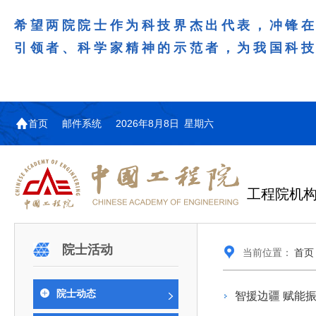
希望两院院士作为科技界杰出代表，冲锋
引领者、科学家精神的示范者，为我国科
首页
邮件系统
2026年8月8日 星期六
工程院机
机构图
院士名单
院领导
咨询工作简介
学术研讨
工作动态
教育委员会简介
国际交流与合作动态
更多
更多
更多
更多
院士活动
当前位置：
首页
中国工程院教育委员会以习近平新时代中国特
江西研究院组织召开省校产
第29届中日韩工程院圆桌会
978
学部院士名单
人
医药卫生学部学术报告会在京举行
学研合作交流会
议在首尔召开
色社会主义思想为指导，深入贯彻落实党的二十大
全体院士名单
机械与运载工程学部
院士动态
智援边疆 赋能
为深入贯彻落实习近平总书记在国家科
7月9日，中国工程科技发展战略
2026年7月23日，第29届中日韩
和二十届历次全会精神，按照全国教育大会和中央
信息与电子工程学部
奖励大会、两院院士大会、中国科协第
江西研究院（以下简称“江西研
工程院圆桌会议在韩国首尔成功