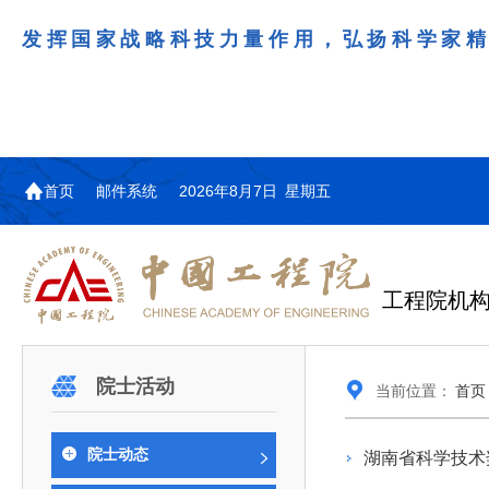
发挥国家战略科技力量作用，弘扬科学家
首页
邮件系统
2026年8月7日 星期五
工程院机
机构图
院士名单
院领导
咨询工作简介
学术研讨
工作动态
教育委员会简介
国际交流与合作动态
更多
更多
更多
更多
院士活动
当前位置：
首页
中国工程院教育委员会以习近平新时代中国特
江西研究院组织召开省校产
第29届中日韩工程院圆桌会
978
学部院士名单
人
医药卫生学部学术报告会在京举行
学研合作交流会
议在首尔召开
色社会主义思想为指导，深入贯彻落实党的二十大
全体院士名单
机械与运载工程学部
院士动态
湖南省科学技术
为深入贯彻落实习近平总书记在国家科
7月9日，中国工程科技发展战略
2026年7月23日，第29届中日韩
和二十届历次全会精神，按照全国教育大会和中央
信息与电子工程学部
奖励大会、两院院士大会、中国科协第
江西研究院（以下简称“江西研
工程院圆桌会议在韩国首尔成功