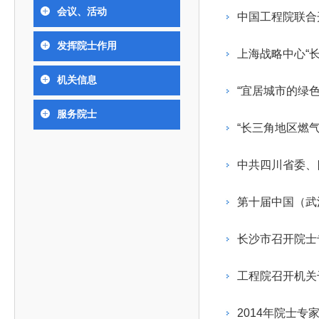
393
人才工作会议有关部署要求，切实履行教育委员会
中国工程院是中国工程科学技术界最高荣誉
人
全国代表大会上的重要讲话精神，充分
究院”）联合江西省科技成果转
举行。本届会议由韩国工程院轮
会议、活动
化工、冶金与材料工程学部
中国工程院联合
院长-张玉
各项职能，发挥工程教育领域国家高端智库作用，
术引领作用，2026年7月10日下午，
移转化中心，组织江西省相关地
值主办，三国工程院院士及代表
资深院士名单
性、咨询性学术机构。组织院士开展战略咨询研
能源与矿业工程学部
院医药卫生学部学术报告会在北京会议
市、企业赴京与北京化工大学举
100余人现场参会。韩国工程院
2026-08-03
2026-04-11
2026
2026年中国工程科技论坛在京举行
中国工程院副院长邓秀新调研云南研究院
“非排他性国际材料与试验标准协作机制研究” 国际合作战略咨询项目启动会在京召开
为一体推进教育科技人才发展，统筹建设教育强
发挥院士作用
究，为国家决策提供支撑服务是中国工程院的主要
行。6位院士做报告，50余位院士参
办产学研合作交流会。北京化工
国际关系委员会主席朴宰佑院
上海战略中心“
土木、水利与建筑工程学部
7
国、科技强国、人才强国提供支撑。主要任务有：
职能和中心工作之一。
人
会。
大学党委常委、副校长许海军，
士、中国工程院国际合作局副局
环境与轻纺工程学部
2026-03-26
2026-07-27
2026
“中欧农业绿色科技合作战略研究” 国际合作战略咨询项目启动会在京召开
中国工程院2026年地方研究院咨询项目管理工作培训会召开
健康中国与生物医药工程创新研讨会暨第五届中医药高质量发展大会在天津召开
机关信息
江西省科学院党组成员、副院长
长（主持工作）丁宁、日本工程
香港院士名单
一是贯彻落实习近平总书记重要指示批示精神
党的二十大提出，完善国家科技创新体系，强
“宜居城市的绿
章国勇，江西研究院副院长邹慧
院原副院长原山优子致开幕辞。
农业学部
和其他中央领导同志有关批示要求，围绕党中央决
化科技战略咨询，提升国家创新体系整体效能。中
出席会议。
2026-03-24
2026-07-20
2026
中国工程院外籍院士参加第十八次院士大会系列活动
山西省人民政府 中国工程院合作委员会第一次会议在太原召开
第十五届化工、冶金与材料工程学术会议在广州召开
服务院士
医药卫生学部
3
策部署，充分发挥高端智库作用，组织院士、专家
人
国工程院以习近平新时代中国特色社会主义思想为
“长三角地区燃
副院长-陈建
工程管理学部(85人,其中79 人为跨学
台湾院士名单
开展与工程教育（包括工、农、医科）有关的咨询
2026-03-04
2026-05-03
2026
香港工程师学会交流团访问我院
中国工程院第四届科技合作委员会第四次会议在京召开
中国工程院工程科技学术研讨会——细胞治疗学术会议在京召开
指导，按照党中央、国务院战略部署，坚持“服务决
研究，为党和国家决策提出咨询意见和建议。
中共四川省委、
策、适度超前”，坚持以科学咨询支撑科学决策，坚
二是加强同教育界、产业界和科技界的联系，
持“顶天立地”，积极推进国家工程科技思想库建设和
第十届中国（武
促进工程教育与经济建设紧密结合，促进工程技术
国家高端智库建设试点工作，为提升我国科技创新
人才的合理使用与科学管理。
能力、强化关键核心技术攻关、加快建设创新型国
长沙市召开院士
三是积极推动我国继续工程教育的发展及其体
家、支撑经济社会高质量发展、实现中华民族伟大
系的建立和完善，促进院校工程教育与继续工程教
复兴的中国梦，提供科技智力支撑。
工程院召开机关
育有机结合。
中国工程院组织开展的战略咨询研究，主要结
四是加强工程教育的学术研究、宣传和科普工
合国民经济和社会发展规划、计划，组织研究工程
2014年院士