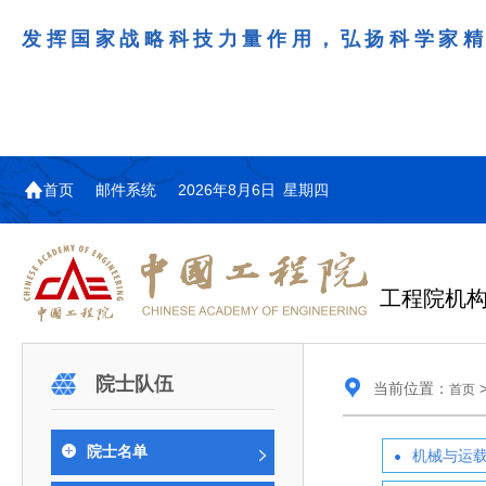
发挥国家战略科技力量作用，弘扬科学家
首页
邮件系统
2026年8月6日 星期四
工程院机
机构图
院士名单
院领导
咨询工作简介
学术研讨
工作动态
教育委员会简介
国际交流与合作动态
更多
更多
更多
更多
院士队伍
当前位置：
首页
中国工程院教育委员会以习近平新时代中国特
江西研究院组织召开省校产
第29届中日韩工程院圆桌会
978
学部院士名单
人
医药卫生学部学术报告会在京举行
学研合作交流会
议在首尔召开
色社会主义思想为指导，深入贯彻落实党的二十大
全体院士名单
机械与运载工程学部
院士名单
机械与运
为深入贯彻落实习近平总书记在国家科
7月9日，中国工程科技发展战略
2026年7月23日，第29届中日韩
和二十届历次全会精神，按照全国教育大会和中央
信息与电子工程学部
奖励大会、两院院士大会、中国科协第
江西研究院（以下简称“江西研
工程院圆桌会议在韩国首尔成功