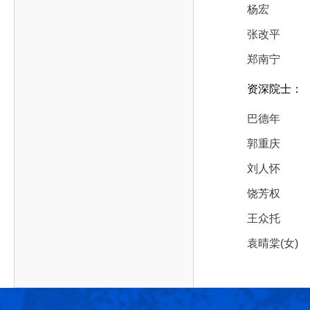
作，提高工程教育和工程科技在国民意识中的地
科学技术领域的重大、关键性问题，接受政府、地
杨宏
位。
方、行业等的委托，对重大工程科学技术发展规
张改平
划、计划、方案及其实施等提供咨询意见。
郑南宁
资深院士：
巴德年
郭重庆
刘人怀
饶芳权
王众托
袁晴棠(女)