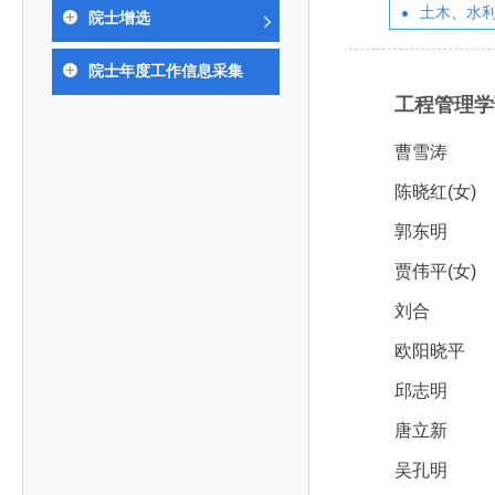
393
人才工作会议有关部署要求，切实履行教育委员会
中国工程院是中国工程科学技术界最高荣誉
土木、水
人
全国代表大会上的重要讲话精神，充分
究院”）联合江西省科技成果转
举行。本届会议由韩国工程院轮
院士增选
化工、冶金与材料工程学部
院长-张玉
各项职能，发挥工程教育领域国家高端智库作用，
术引领作用，2026年7月10日下午，
移转化中心，组织江西省相关地
值主办，三国工程院院士及代表
资深院士名单
性、咨询性学术机构。组织院士开展战略咨询研
能源与矿业工程学部
院医药卫生学部学术报告会在北京会议
市、企业赴京与北京化工大学举
100余人现场参会。韩国工程院
2026-08-03
2026-04-11
2026
2026年中国工程科技论坛在京举行
中国工程院副院长邓秀新调研云南研究院
“非排他性国际材料与试验标准协作机制研究” 国际合作战略咨询项目启动会在京召开
为一体推进教育科技人才发展，统筹建设教育强
院士年度工作信息采集
究，为国家决策提供支撑服务是中国工程院的主要
行。6位院士做报告，50余位院士参
办产学研合作交流会。北京化工
国际关系委员会主席朴宰佑院
土木、水利与建筑工程学部
7
国、科技强国、人才强国提供支撑。主要任务有：
工程管理学部(
职能和中心工作之一。
人
会。
大学党委常委、副校长许海军，
士、中国工程院国际合作局副局
环境与轻纺工程学部
2026-03-26
2026-07-27
2026
“中欧农业绿色科技合作战略研究” 国际合作战略咨询项目启动会在京召开
中国工程院2026年地方研究院咨询项目管理工作培训会召开
健康中国与生物医药工程创新研讨会暨第五届中医药高质量发展大会在天津召开
江西省科学院党组成员、副院长
长（主持工作）丁宁、日本工程
香港院士名单
一是贯彻落实习近平总书记重要指示批示精神
党的二十大提出，完善国家科技创新体系，强
章国勇，江西研究院副院长邹慧
院原副院长原山优子致开幕辞。
农业学部
曹雪涛
和其他中央领导同志有关批示要求，围绕党中央决
化科技战略咨询，提升国家创新体系整体效能。中
出席会议。
2026-03-24
2026-07-20
2026
中国工程院外籍院士参加第十八次院士大会系列活动
山西省人民政府 中国工程院合作委员会第一次会议在太原召开
第十五届化工、冶金与材料工程学术会议在广州召开
医药卫生学部
3
陈晓红(女)
策部署，充分发挥高端智库作用，组织院士、专家
人
国工程院以习近平新时代中国特色社会主义思想为
副院长-陈建
工程管理学部(85人,其中79 人为跨学
台湾院士名单
开展与工程教育（包括工、农、医科）有关的咨询
2026-03-04
2026-05-03
2026
香港工程师学会交流团访问我院
中国工程院第四届科技合作委员会第四次会议在京召开
中国工程院工程科技学术研讨会——细胞治疗学术会议在京召开
指导，按照党中央、国务院战略部署，坚持“服务决
郭东明
研究，为党和国家决策提出咨询意见和建议。
策、适度超前”，坚持以科学咨询支撑科学决策，坚
贾伟平(女)
二是加强同教育界、产业界和科技界的联系，
持“顶天立地”，积极推进国家工程科技思想库建设和
刘合
促进工程教育与经济建设紧密结合，促进工程技术
国家高端智库建设试点工作，为提升我国科技创新
人才的合理使用与科学管理。
欧阳晓平
能力、强化关键核心技术攻关、加快建设创新型国
三是积极推动我国继续工程教育的发展及其体
家、支撑经济社会高质量发展、实现中华民族伟大
邱志明
系的建立和完善，促进院校工程教育与继续工程教
复兴的中国梦，提供科技智力支撑。
唐立新
育有机结合。
中国工程院组织开展的战略咨询研究，主要结
吴孔明
四是加强工程教育的学术研究、宣传和科普工
合国民经济和社会发展规划、计划，组织研究工程