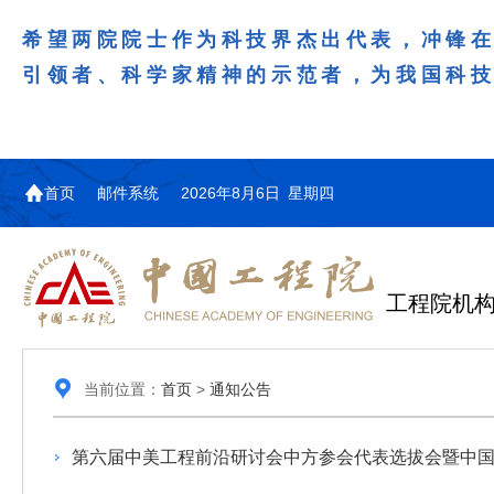
希望两院院士作为科技界杰出代表，冲锋
引领者、科学家精神的示范者，为我国科
首页
邮件系统
2026年8月6日 星期四
工程院机
机构图
院士名单
院领导
咨询工作简介
学术研讨
工作动态
教育委员会简介
国际交流与合作动态
更多
更多
更多
更多
当前位置：
首页
>
通知公告
中国工程院教育委员会以习近平新时代中国特
江西研究院组织召开省校产
第29届中日韩工程院圆桌会
978
学部院士名单
人
医药卫生学部学术报告会在京举行
学研合作交流会
议在首尔召开
色社会主义思想为指导，深入贯彻落实党的二十大
全体院士名单
机械与运载工程学部
第六届中美工程前沿研讨会中方参会代表选拔会暨中
为深入贯彻落实习近平总书记在国家科
7月9日，中国工程科技发展战略
2026年7月23日，第29届中日韩
和二十届历次全会精神，按照全国教育大会和中央
信息与电子工程学部
奖励大会、两院院士大会、中国科协第
江西研究院（以下简称“江西研
工程院圆桌会议在韩国首尔成功