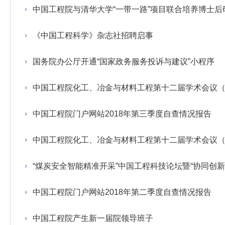
393
人才工作会议有关部署要求，切实履行教育委员会
中国工程院是中国工程科学技术界最高荣誉
人
全国代表大会上的重要讲话精神，充分
究院”）联合江西省科技成果转
举行。本届会议由韩国工程院轮
中国工程院与清华大学“一带一路”项目联合培养博士后
化工、冶金与材料工程学部
院长-张玉
各项职能，发挥工程教育领域国家高端智库作用，
术引领作用，2026年7月10日下午，
移转化中心，组织江西省相关地
值主办，三国工程院院士及代表
资深院士名单
性、咨询性学术机构。组织院士开展战略咨询研
能源与矿业工程学部
院医药卫生学部学术报告会在北京会议
市、企业赴京与北京化工大学举
100余人现场参会。韩国工程院
2026-08-03
2026-04-11
2026
2026年中国工程科技论坛在京举行
中国工程院副院长邓秀新调研云南研究院
“非排他性国际材料与试验标准协作机制研究” 国际合作战略咨询项目启动会在京召开
为一体推进教育科技人才发展，统筹建设教育强
究，为国家决策提供支撑服务是中国工程院的主要
《中国工程科学》杂志社招聘启事
行。6位院士做报告，50余位院士参
办产学研合作交流会。北京化工
国际关系委员会主席朴宰佑院
土木、水利与建筑工程学部
7
国、科技强国、人才强国提供支撑。主要任务有：
职能和中心工作之一。
人
会。
大学党委常委、副校长许海军，
士、中国工程院国际合作局副局
环境与轻纺工程学部
2026-03-26
2026-07-27
2026
“中欧农业绿色科技合作战略研究” 国际合作战略咨询项目启动会在京召开
中国工程院2026年地方研究院咨询项目管理工作培训会召开
健康中国与生物医药工程创新研讨会暨第五届中医药高质量发展大会在天津召开
江西省科学院党组成员、副院长
长（主持工作）丁宁、日本工程
香港院士名单
一是贯彻落实习近平总书记重要指示批示精神
党的二十大提出，完善国家科技创新体系，强
国务院办公厅开通“国家政务服务投诉与建议”小程序
章国勇，江西研究院副院长邹慧
院原副院长原山优子致开幕辞。
农业学部
和其他中央领导同志有关批示要求，围绕党中央决
化科技战略咨询，提升国家创新体系整体效能。中
出席会议。
2026-03-24
2026-07-20
2026
中国工程院外籍院士参加第十八次院士大会系列活动
山西省人民政府 中国工程院合作委员会第一次会议在太原召开
第十五届化工、冶金与材料工程学术会议在广州召开
医药卫生学部
3
策部署，充分发挥高端智库作用，组织院士、专家
中国工程院化工、冶金与材料工程第十二届学术会议
人
国工程院以习近平新时代中国特色社会主义思想为
副院长-陈建
工程管理学部(85人,其中79 人为跨学
台湾院士名单
开展与工程教育（包括工、农、医科）有关的咨询
2026-03-04
2026-05-03
2026
香港工程师学会交流团访问我院
中国工程院第四届科技合作委员会第四次会议在京召开
中国工程院工程科技学术研讨会——细胞治疗学术会议在京召开
指导，按照党中央、国务院战略部署，坚持“服务决
中国工程院门户网站2018年第三季度自查情况报告
研究，为党和国家决策提出咨询意见和建议。
策、适度超前”，坚持以科学咨询支撑科学决策，坚
二是加强同教育界、产业界和科技界的联系，
持“顶天立地”，积极推进国家工程科技思想库建设和
中国工程院化工、冶金与材料工程第十二届学术会议
促进工程教育与经济建设紧密结合，促进工程技术
国家高端智库建设试点工作，为提升我国科技创新
人才的合理使用与科学管理。
能力、强化关键核心技术攻关、加快建设创新型国
“煤炭安全智能精准开采”中国工程科技论坛暨“协同创
三是积极推动我国继续工程教育的发展及其体
家、支撑经济社会高质量发展、实现中华民族伟大
系的建立和完善，促进院校工程教育与继续工程教
复兴的中国梦，提供科技智力支撑。
中国工程院门户网站2018年第二季度自查情况报告
育有机结合。
中国工程院组织开展的战略咨询研究，主要结
四是加强工程教育的学术研究、宣传和科普工
合国民经济和社会发展规划、计划，组织研究工程
中国工程院产生新一届院领导班子