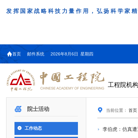
发挥国家战略科技力量作用，弘扬科学家
首页
邮件系统
2026年8月6日 星期四
工程院机
机构图
院士名单
院领导
咨询工作简介
学术研讨
工作动态
教育委员会简介
国际交流与合作动态
更多
更多
更多
更多
院士活动
当前位置：
首页
中国工程院教育委员会以习近平新时代中国特
江西研究院组织召开省校产
第29届中日韩工程院圆桌会
978
学部院士名单
人
医药卫生学部学术报告会在京举行
学研合作交流会
议在首尔召开
色社会主义思想为指导，深入贯彻落实党的二十大
全体院士名单
机械与运载工程学部
工作动态
李伯虎：仿真遭
为深入贯彻落实习近平总书记在国家科
7月9日，中国工程科技发展战略
2026年7月23日，第29届中日韩
和二十届历次全会精神，按照全国教育大会和中央
信息与电子工程学部
奖励大会、两院院士大会、中国科协第
江西研究院（以下简称“江西研
工程院圆桌会议在韩国首尔成功