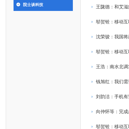
393
人才工作会议有关部署要求，切实履行教育委员会
中国工程院是中国工程科学技术界最高荣誉
人
全国代表大会上的重要讲话精神，充分
究院”）联合江西省科技成果转
举行。本届会议由韩国工程院轮
院士谈科技
化工、冶金与材料工程学部
王陇德：和艾滋
院长-张玉
各项职能，发挥工程教育领域国家高端智库作用，
术引领作用，2026年7月10日下午，
移转化中心，组织江西省相关地
值主办，三国工程院院士及代表
资深院士名单
性、咨询性学术机构。组织院士开展战略咨询研
能源与矿业工程学部
院医药卫生学部学术报告会在北京会议
市、企业赴京与北京化工大学举
100余人现场参会。韩国工程院
2026-08-03
2026-04-11
2026
2026年中国工程科技论坛在京举行
中国工程院副院长邓秀新调研云南研究院
“非排他性国际材料与试验标准协作机制研究” 国际合作战略咨询项目启动会在京召开
为一体推进教育科技人才发展，统筹建设教育强
究，为国家决策提供支撑服务是中国工程院的主要
行。6位院士做报告，50余位院士参
办产学研合作交流会。北京化工
国际关系委员会主席朴宰佑院
邬贺铨：移动互
土木、水利与建筑工程学部
7
国、科技强国、人才强国提供支撑。主要任务有：
职能和中心工作之一。
人
会。
大学党委常委、副校长许海军，
士、中国工程院国际合作局副局
环境与轻纺工程学部
2026-03-26
2026-07-27
2026
“中欧农业绿色科技合作战略研究” 国际合作战略咨询项目启动会在京召开
中国工程院2026年地方研究院咨询项目管理工作培训会召开
健康中国与生物医药工程创新研讨会暨第五届中医药高质量发展大会在天津召开
江西省科学院党组成员、副院长
长（主持工作）丁宁、日本工程
香港院士名单
一是贯彻落实习近平总书记重要指示批示精神
党的二十大提出，完善国家科技创新体系，强
沈荣骏：我国将
章国勇，江西研究院副院长邹慧
院原副院长原山优子致开幕辞。
农业学部
和其他中央领导同志有关批示要求，围绕党中央决
化科技战略咨询，提升国家创新体系整体效能。中
出席会议。
2026-03-24
2026-07-20
2026
中国工程院外籍院士参加第十八次院士大会系列活动
山西省人民政府 中国工程院合作委员会第一次会议在太原召开
第十五届化工、冶金与材料工程学术会议在广州召开
医药卫生学部
3
策部署，充分发挥高端智库作用，组织院士、专家
人
国工程院以习近平新时代中国特色社会主义思想为
邬贺铨：移动互
副院长-陈建
工程管理学部(85人,其中79 人为跨学
台湾院士名单
开展与工程教育（包括工、农、医科）有关的咨询
2026-03-04
2026-05-03
2026
香港工程师学会交流团访问我院
中国工程院第四届科技合作委员会第四次会议在京召开
中国工程院工程科技学术研讨会——细胞治疗学术会议在京召开
指导，按照党中央、国务院战略部署，坚持“服务决
研究，为党和国家决策提出咨询意见和建议。
王浩：南水北调
策、适度超前”，坚持以科学咨询支撑科学决策，坚
二是加强同教育界、产业界和科技界的联系，
持“顶天立地”，积极推进国家工程科技思想库建设和
钱旭红：我们需
促进工程教育与经济建设紧密结合，促进工程技术
国家高端智库建设试点工作，为提升我国科技创新
人才的合理使用与科学管理。
能力、强化关键核心技术攻关、加快建设创新型国
刘韵洁：手机有
三是积极推动我国继续工程教育的发展及其体
家、支撑经济社会高质量发展、实现中华民族伟大
系的建立和完善，促进院校工程教育与继续工程教
复兴的中国梦，提供科技智力支撑。
向仲怀等：完成
育有机结合。
中国工程院组织开展的战略咨询研究，主要结
四是加强工程教育的学术研究、宣传和科普工
合国民经济和社会发展规划、计划，组织研究工程
邬贺铨：移动互