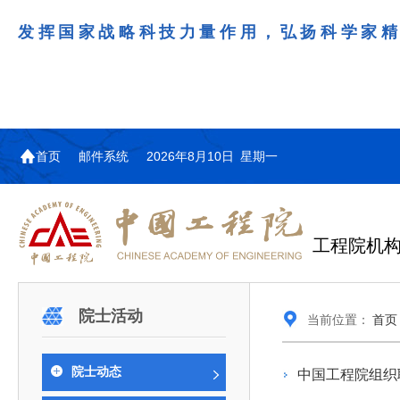
发挥国家战略科技力量作用，弘扬科学家
首页
邮件系统
2026年8月10日 星期一
工程院机
机构图
院士名单
院领导
咨询工作简介
学术研讨
工作动态
教育委员会简介
国际交流与合作动态
更多
更多
更多
更多
院士活动
当前位置：
首页
中国工程院教育委员会以习近平新时代中国特
江西研究院组织召开省校产
第29届中日韩工程院圆桌会
978
学部院士名单
人
医药卫生学部学术报告会在京举行
学研合作交流会
议在首尔召开
色社会主义思想为指导，深入贯彻落实党的二十大
全体院士名单
机械与运载工程学部
院士动态
中国工程院组织
为深入贯彻落实习近平总书记在国家科
7月9日，中国工程科技发展战略
2026年7月23日，第29届中日韩
和二十届历次全会精神，按照全国教育大会和中央
信息与电子工程学部
奖励大会、两院院士大会、中国科协第
江西研究院（以下简称“江西研
工程院圆桌会议在韩国首尔成功