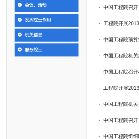
393
人才工作会议有关部署要求，切实履行教育委员会
中国工程院是中国工程科学技术界最高荣誉
人
全国代表大会上的重要讲话精神，充分
究院”）联合江西省科技成果转
举行。本届会议由韩国工程院轮
会议、活动
化工、冶金与材料工程学部
中国工程院召开
院长-张玉
各项职能，发挥工程教育领域国家高端智库作用，
术引领作用，2026年7月10日下午，
移转化中心，组织江西省相关地
值主办，三国工程院院士及代表
资深院士名单
性、咨询性学术机构。组织院士开展战略咨询研
能源与矿业工程学部
院医药卫生学部学术报告会在北京会议
市、企业赴京与北京化工大学举
100余人现场参会。韩国工程院
2026-08-03
2026-04-11
2026
2026年中国工程科技论坛在京举行
中国工程院副院长邓秀新调研云南研究院
“非排他性国际材料与试验标准协作机制研究” 国际合作战略咨询项目启动会在京召开
为一体推进教育科技人才发展，统筹建设教育强
发挥院士作用
究，为国家决策提供支撑服务是中国工程院的主要
行。6位院士做报告，50余位院士参
办产学研合作交流会。北京化工
国际关系委员会主席朴宰佑院
工程院开展201
土木、水利与建筑工程学部
7
国、科技强国、人才强国提供支撑。主要任务有：
职能和中心工作之一。
人
会。
大学党委常委、副校长许海军，
士、中国工程院国际合作局副局
环境与轻纺工程学部
2026-03-26
2026-07-27
2026
“中欧农业绿色科技合作战略研究” 国际合作战略咨询项目启动会在京召开
中国工程院2026年地方研究院咨询项目管理工作培训会召开
健康中国与生物医药工程创新研讨会暨第五届中医药高质量发展大会在天津召开
机关信息
江西省科学院党组成员、副院长
长（主持工作）丁宁、日本工程
香港院士名单
一是贯彻落实习近平总书记重要指示批示精神
党的二十大提出，完善国家科技创新体系，强
中国工程院预算
章国勇，江西研究院副院长邹慧
院原副院长原山优子致开幕辞。
农业学部
和其他中央领导同志有关批示要求，围绕党中央决
化科技战略咨询，提升国家创新体系整体效能。中
出席会议。
2026-03-24
2026-07-20
2026
中国工程院外籍院士参加第十八次院士大会系列活动
山西省人民政府 中国工程院合作委员会第一次会议在太原召开
第十五届化工、冶金与材料工程学术会议在广州召开
服务院士
医药卫生学部
3
策部署，充分发挥高端智库作用，组织院士、专家
人
国工程院以习近平新时代中国特色社会主义思想为
中国工程院机关
副院长-陈建
工程管理学部(85人,其中79 人为跨学
台湾院士名单
开展与工程教育（包括工、农、医科）有关的咨询
2026-03-04
2026-05-03
2026
香港工程师学会交流团访问我院
中国工程院第四届科技合作委员会第四次会议在京召开
中国工程院工程科技学术研讨会——细胞治疗学术会议在京召开
指导，按照党中央、国务院战略部署，坚持“服务决
研究，为党和国家决策提出咨询意见和建议。
中国工程院召开
策、适度超前”，坚持以科学咨询支撑科学决策，坚
二是加强同教育界、产业界和科技界的联系，
持“顶天立地”，积极推进国家工程科技思想库建设和
工程院开展201
促进工程教育与经济建设紧密结合，促进工程技术
国家高端智库建设试点工作，为提升我国科技创新
人才的合理使用与科学管理。
能力、强化关键核心技术攻关、加快建设创新型国
中国工程院机关
三是积极推动我国继续工程教育的发展及其体
家、支撑经济社会高质量发展、实现中华民族伟大
系的建立和完善，促进院校工程教育与继续工程教
复兴的中国梦，提供科技智力支撑。
中国工程院召开
育有机结合。
中国工程院组织开展的战略咨询研究，主要结
四是加强工程教育的学术研究、宣传和科普工
合国民经济和社会发展规划、计划，组织研究工程
中国工程院组织