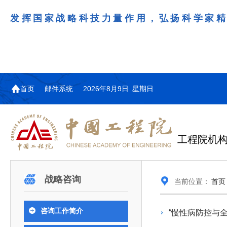
发挥国家战略科技力量作用，弘扬科学家
首页
邮件系统
2026年8月9日 星期日
工程院机
机构图
院士名单
院领导
咨询工作简介
学术研讨
工作动态
教育委员会简介
国际交流与合作动态
更多
更多
更多
更多
战略咨询
当前位置：
首页
中国工程院教育委员会以习近平新时代中国特
江西研究院组织召开省校产
第29届中日韩工程院圆桌会
978
学部院士名单
人
医药卫生学部学术报告会在京举行
学研合作交流会
议在首尔召开
色社会主义思想为指导，深入贯彻落实党的二十大
全体院士名单
机械与运载工程学部
咨询工作简介
“慢性病防控与
为深入贯彻落实习近平总书记在国家科
7月9日，中国工程科技发展战略
2026年7月23日，第29届中日韩
和二十届历次全会精神，按照全国教育大会和中央
信息与电子工程学部
奖励大会、两院院士大会、中国科协第
江西研究院（以下简称“江西研
工程院圆桌会议在韩国首尔成功