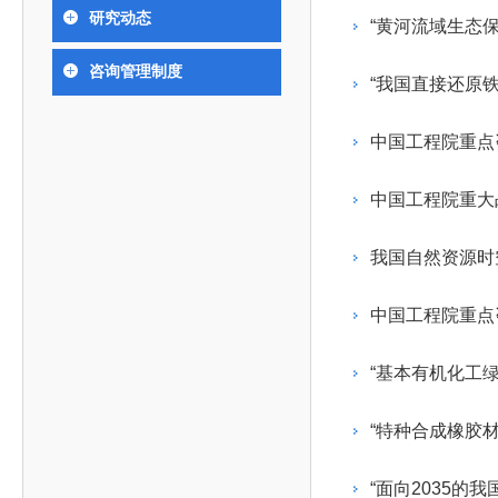
393
人才工作会议有关部署要求，切实履行教育委员会
中国工程院是中国工程科学技术界最高荣誉
人
全国代表大会上的重要讲话精神，充分
究院”）联合江西省科技成果转
举行。本届会议由韩国工程院轮
研究动态
化工、冶金与材料工程学部
“黄河流域生态
院长-张玉
各项职能，发挥工程教育领域国家高端智库作用，
术引领作用，2026年7月10日下午，
移转化中心，组织江西省相关地
值主办，三国工程院院士及代表
资深院士名单
性、咨询性学术机构。组织院士开展战略咨询研
能源与矿业工程学部
院医药卫生学部学术报告会在北京会议
市、企业赴京与北京化工大学举
100余人现场参会。韩国工程院
2026-08-03
2026-04-11
2026
2026年中国工程科技论坛在京举行
中国工程院副院长邓秀新调研云南研究院
“非排他性国际材料与试验标准协作机制研究” 国际合作战略咨询项目启动会在京召开
为一体推进教育科技人才发展，统筹建设教育强
咨询管理制度
究，为国家决策提供支撑服务是中国工程院的主要
行。6位院士做报告，50余位院士参
办产学研合作交流会。北京化工
国际关系委员会主席朴宰佑院
“我国直接还原
土木、水利与建筑工程学部
7
国、科技强国、人才强国提供支撑。主要任务有：
职能和中心工作之一。
人
会。
大学党委常委、副校长许海军，
士、中国工程院国际合作局副局
环境与轻纺工程学部
2026-03-26
2026-07-27
2026
“中欧农业绿色科技合作战略研究” 国际合作战略咨询项目启动会在京召开
中国工程院2026年地方研究院咨询项目管理工作培训会召开
健康中国与生物医药工程创新研讨会暨第五届中医药高质量发展大会在天津召开
江西省科学院党组成员、副院长
长（主持工作）丁宁、日本工程
香港院士名单
一是贯彻落实习近平总书记重要指示批示精神
党的二十大提出，完善国家科技创新体系，强
中国工程院重点
章国勇，江西研究院副院长邹慧
院原副院长原山优子致开幕辞。
农业学部
和其他中央领导同志有关批示要求，围绕党中央决
化科技战略咨询，提升国家创新体系整体效能。中
出席会议。
2026-03-24
2026-07-20
2026
中国工程院外籍院士参加第十八次院士大会系列活动
山西省人民政府 中国工程院合作委员会第一次会议在太原召开
第十五届化工、冶金与材料工程学术会议在广州召开
医药卫生学部
3
策部署，充分发挥高端智库作用，组织院士、专家
人
国工程院以习近平新时代中国特色社会主义思想为
中国工程院重大
副院长-陈建
工程管理学部(85人,其中79 人为跨学
台湾院士名单
开展与工程教育（包括工、农、医科）有关的咨询
2026-03-04
2026-05-03
2026
香港工程师学会交流团访问我院
中国工程院第四届科技合作委员会第四次会议在京召开
中国工程院工程科技学术研讨会——细胞治疗学术会议在京召开
指导，按照党中央、国务院战略部署，坚持“服务决
研究，为党和国家决策提出咨询意见和建议。
我国自然资源时
策、适度超前”，坚持以科学咨询支撑科学决策，坚
二是加强同教育界、产业界和科技界的联系，
持“顶天立地”，积极推进国家工程科技思想库建设和
中国工程院重点
促进工程教育与经济建设紧密结合，促进工程技术
国家高端智库建设试点工作，为提升我国科技创新
人才的合理使用与科学管理。
能力、强化关键核心技术攻关、加快建设创新型国
“基本有机化工
三是积极推动我国继续工程教育的发展及其体
家、支撑经济社会高质量发展、实现中华民族伟大
系的建立和完善，促进院校工程教育与继续工程教
复兴的中国梦，提供科技智力支撑。
“特种合成橡胶
育有机结合。
中国工程院组织开展的战略咨询研究，主要结
四是加强工程教育的学术研究、宣传和科普工
合国民经济和社会发展规划、计划，组织研究工程
“面向2035