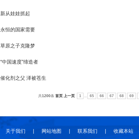
地
地
规
创新从娃娃抓起
：永恒的国家需要
：草原之子克隆梦
“中国速度”缔造者
催化剂之父 泽被苍生
共
1200
条
首页
上一页
1
...
65
66
67
68
69
关于我们
|
网站地图
|
联系我们
|
收藏本站