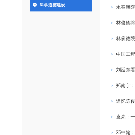
393
人才工作会议有关部署要求，切实履行教育委员
中国工程院是中国工程科学技术界最高荣
人
全国代表大会上的重要讲话精
究院”）联合江西省科技成果
举行。本届会议由韩国工程
科学道德建设
化工、冶金与材料工程学部
永春籍院
各项职能，发挥工程教育领域国家高端智库作用
术引领作用，2026年7月10
移转化中心，组织江西省相关
值主办，三国工程院院士及
资深院士名单
性、咨询性学术机构。组织院士开展战略咨询
能源与矿业工程学部
院医药卫生学部学术报告会在
市、企业赴京与北京化工大学
100余人现场参会。韩国工
2026-08-
2026-04-
2026年中国工程科技论坛在京举行
中国工程院副院长邓秀新调研云南研究院
“非排他性国际材料与试验标准协作机制研究” 国际合作战略咨询项目启动会在京召开
为一体推进教育科技人才发展，统筹建设教育
究，为国家决策提供支撑服务是中国工程院的主
行。6位院士做报告，50余
办产学研合作交流会。北京化
国际关系委员会主席朴宰
林俊德
土木、水利与建筑工程学部
7
国、科技强国、人才强国提供支撑。主要任务有：
职能和中心工作之一。
人
会。
大学党委常委、副校长许海军
士、中国工程院国际合作局
环境与轻纺工程学部
2026-03-
2026-07-
“中欧农业绿色科技合作战略研究” 国际合作战略咨询项目启动会在京召开
中国工程院2026年地方研究院咨询项目管理工作培训会召开
健康中国与生物医药工程创新研讨会暨第五届中医药高质量发展大会在天津召开
江西省科学院党组成员、副院
长（主持工作）丁宁、日本
香港院士名单
一是贯彻落实习近平总书记重要指示批示精
党的二十大提出，完善国家科技创新体系，
林俊德
章国勇，江西研究院副院长邹
院原副院长原山优子致开幕
农业学部
和其他中央领导同志有关批示要求，围绕党中央
化科技战略咨询，提升国家创新体系整体效能。
出席会议。
2026-03-
2026-07-
中国工程院外籍院士参加第十八次院士大会系列活动
山西省人民政府 中国工程院合作委员会第一次会议在太原召开
第十五届化工、冶金与材料工程学术会议在广州召开
医药卫生学部
3
策部署，充分发挥高端智库作用，组织院士、专
人
国工程院以习近平新时代中国特色社会主义思想
中国工
副
工程管理学部(85人,其中79 
台湾院士名单
开展与工程教育（包括工、农、医科）有关的咨
2026-03-
2026-05-
香港工程师学会交流团访问我院
中国工程院第四届科技合作委员会第四次会议在京召开
中国工程院工程科技学术研讨会——细胞治疗学术会议在京召开
指导，按照党中央、国务院战略部署，坚持“服务
研究，为党和国家决策提出咨询意见和建议。
刘延东
策、适度超前”，坚持以科学咨询支撑科学决策，
二是加强同教育界、产业界和科技界的联系
持“顶天立地”，积极推进国家工程科技思想库建设
郑南宁
促进工程教育与经济建设紧密结合，促进工程技
国家高端智库建设试点工作，为提升我国科技创
人才的合理使用与科学管理。
能力、强化关键核心技术攻关、加快建设创新型
追忆陈
三是积极推动我国继续工程教育的发展及其
家、支撑经济社会高质量发展、实现中华民族伟
系的建立和完善，促进院校工程教育与继续工程
复兴的中国梦，提供科技智力支撑。
袁亮：
育有机结合。
中国工程院组织开展的战略咨询研究，主要
四是加强工程教育的学术研究、宣传和科普
合国民经济和社会发展规划、计划，组织研究工
邓中翰：