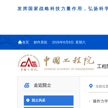
发挥国家战略科技力量作用，弘扬科
首页
邮件系统
2026年8月8日 星期六
工程
机构图
院士名单
院
咨询工作简介
学术研讨
工作动态
教育委员会简介
国际交流与合作动态
更
更
更
更多
走近院士
当前位
中国工程院教育委员会以习近平新时代中国
江西研究院组织召开省校
第29届中日韩工程院圆
978
学部院士名单
人
医药卫生学部学术报告会
学研合作交流会
议在首尔召开
色社会主义思想为指导，深入贯彻落实党的二十
全体院士名单
机械与运载工程学部
院士风采
爆炸力
为深入贯彻落实习近平总书记
7月9日，中国工程科技发展战
2026年7月23日，第29届中
和二十届历次全会精神，按照全国教育大会和中
信息与电子工程学部
奖励大会、两院院士大会、中
江西研究院（以下简称“江西
工程院圆桌会议在韩国首尔