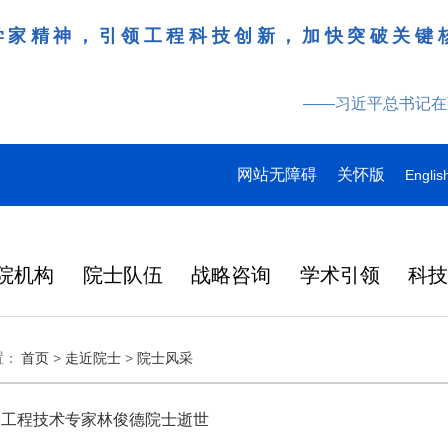
学家精神，引领工程科技创新，加快突破关键
——习近平总书记在
网站无障碍
关怀版
Englis
院机构
院士队伍
战略咨询
学术引领
科
领导
多
多
多
研究动态
战略咨询
工作动态
更多
院刊建设
更多
更多
更多
更多
更多
更多
置：
首页
>
走近院士
>
院士风采
特
产
桌会
978
“近地小行星防御与利用战略
湖北研究院学术委员会会议
Engineering刊群
145
“耦合可再生能源的煤炭清洁高效利用战略研究”重点项目启动会在徐州召开
“农林类‘双一流’高校教育科技人才一体化发展战略实施路径与效能评价研究”项目启动会在昆明召开
人
2026-07-27
2026-07-29
在京举行
外籍院士名单
人
研究” 国际合作战略咨询项
暨项目评审会在武汉召开
炉
大
137
人
目启动会在京召开
学工程技术专家林俊德院士逝世
在国家科学技术
略
日韩
2026年7月3日，中国工程院国
3月31日，中国工程科技发展战
6月17日，科睿唯安发布
化工、冶金与材料工程学部2026年科技战略咨询项目联合启动会在长沙召开
“教育科技人才一体发展战略实施路径与效能评价研究”“中国工程教育蓝皮书”项目启动会在北京召开
2026-07-27
2026-07-07
央
146
人
中央委员、中央候补委员和中央
国科协第十一次
研
成功
际合作战略咨询项目“近地小行
略湖北研究院（以下简称“湖北
证报告（Journal Citat