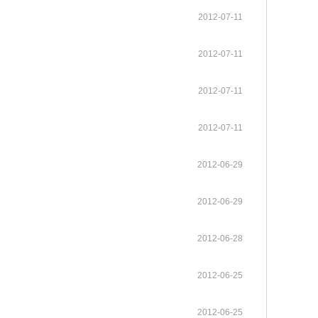
gineering系列期
普洱成功举行。中国工程院张伯
中国工程院关于印发《中国工程院科技战略咨询项目管理办法》的通知
2025-12-08
2012-07-11
neering主刊在内的
礼、朱有勇、王广基、朱兆云、
各学部常委会
内设机构
。其中，Enginee
陈士林、杜官本、高月、阿吉艾
2026-05-12
2026-05-20
中国工程院 “化工新材料创新与高质量发展”院士行在山东烟台顺利举办
《Engineering（工程）》
办法规定
2023年当选外籍院士共16人
中国工程院2025年科技战略咨询项目管理工作培训会在京举办
2025-05-13
2，在全球工程综合类17
克拜尔·艾萨等8位院士及40余位
2012-07-11
各专门委员会
两院资深院士工作委员会
neering为中国工程
行业专家、企业家齐聚云岭，为
2026-03-26
2026-04-27
中国工程院院士赣南行在江西赣州举办
中国工程院关于印发《院士科技咨询专项经费管理办法》的通知
高等教育出版社联合
云南中药材产业高质量发展“把
2022-05-25
2012-07-11
程科技重大成果发布
脉问诊”、建言献策。
院士增选政策委员会
科学道德建设委员会
咨询工作委员会
械与运载工程、信息
2026-03-12
2025-09-15
MedScience编委会暨青年编委会第一次会议在京召开
中国工程院“医药卫生学部院士新疆基层调研与帮扶活动”举行
中国工程院农业学部2022年咨询项目启动预备会在线上召开
2022-03-15
《中国工程科学》
2021年当选外籍院士共20人
材料工程、能源与矿
历次增选情况
2012-07-11
科技合作委员会
学术与出版委员会
教育委员会
工程、环境与轻纺工
2025-12-09
2025-06-17
Engineering 2025年11月刊目录 卫星互联网组网理论与关键技术专题
江苏钢铁交通低碳融合发展院士行在南京举行
中国工程院咨询项目经费监管系统培训工作会议在京召开
2021-03-09
程管理、气候与可持
2012-06-29
关于公布第十六届光华工程科技奖通过初评的候选人名单的公告
2026-04-02
2012-06-29
关于提名第十六届光华工程科技奖候选人的通知
2025-09-01
2012-06-28
2012-06-25
2012-06-25