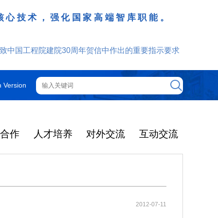
核心技术，强化国家高端智库职能。
致中国工程院建院30周年贺信中作出的重要指示要求
h Version
技合作
人才培养
对外交流
互动交流
工程院机构
院士增选
院士行
外籍院士
咨询管理制度
光华工程科技奖
更多
更多
更多
更多
更多
更多
更多
2025年度影响因子出
提名和评选
获奖人员名单
大事记
光华奖介绍
中国工程院关于印发《中国工程院咨询项目依托单位的管理规定》的通知
2025-12-08
机构图
智汇云岭药乡 赋能产业振兴
院领导
中国工程院院刊
通知公告
2025年当选外籍院士共24人
2012-07-11
光华工程科技奖简介
了2026年度期刊引
2026年5月19日-21日，中国工
2025-03-04
中国工程院关于印发《中国工程院院士科技咨询工作管理规定》的通知
2025-12-08
院士大会
主席团
ion Rreports，JC
程院云岭中药材院士行在昆明、