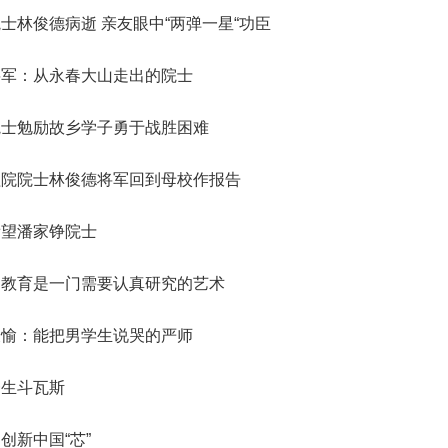
会
誉
神，充分发挥学
转
院轮
星防御与利用战略研究”启动会
研究院”）学术委员会会议暨项
R）。中国工程院主管的En
纪委委员中的院士名单
123
人
“深部地热多资源协同开发战略研究”重大项目成果交流会在京召开
“国家集成电路学院的体制机制研究”咨询项目中期研讨会成功举办
士林俊德病逝 亲友眼中“两弹一星“功臣
2026-07-20
2026-05-21
院长-张玉卓
副院长-张军
副院长-陈杰
副院长-李仲平
，
日下午，中国工程
地
代表
在京召开。中国工程院副院长李
目评审会在武汉召开。湖北研究
刊群再创佳绩，包括Engi
研
141
人
北京会议中心举
举
程院
仲平院士出席会议并讲话，项目
院学术委员会主任、中国工程院
多本期刊影响因子稳步提升
03
11
2026-07-10
2026-07-30
2026-02-06
陈建峰秘书长赴《中国工程科学》杂志社调研
湖南省特色果业创新发展战略研究结题会在长沙召开
“‘人工智能+’背景下地球观测领域的GEO国际合作对策研究”国际合作战略咨询项目启动会在京召开
强
要
两会代表中院士名单
“西藏清洁能源高质量发展战略与路径研究” 重大项目启动会在拉萨召开
中国工程院第七届教育委员会第六次会议在京召开
2026-07-20
2026-05-07
位院士参加报告
工
佑院
负责人吴伟仁院士主持会议。费
院士、中国科学院院士李德仁主
ring影响因子达到12.
将军：从永春大山走出的院士
115
人
，
副局
爱国、童小华、邓宗全、黄殿中
持会议。湖北研究院名誉院长、
8本期刊中排名第3。Engi
79
26
27
2026-05-29
2026-07-27
2026-02-06
人
中国工程院发布：2025年度全球工程前沿
湖南省“十五五”科技创新总体规划研究等项目结题会在京召开
“中欧节能建筑降碳路径与合作发展战略研究” 国际合作战略咨询项目启动会在京召开
“新时代核安全治理技术体系发展战略研究” 重大项目启动会在京召开
“面向发展新质生产力的工程博士研究生教育综合改革研究”项目中期汇报会在北京举行
长
工程
院士，以及来自俄罗斯、法国、
湖北省科协名誉主席郭生练，中
院院刊，由中国工程院与
2026-07-20
2026-04-10
神
强
院士勉励故乡学子勇于战胜困难
383
已故院士名单
慧
辞。
96
泰国、意大利、乌拉圭、克罗地
国工程院院士王汉中、杨春和、
主办，旨在提供高水平工
人
人
决
中
亚、塞尔维亚等9个国家和地区
金梅林，湖北研究院特聘研究员
与交流平台。期刊涵盖机
24
20
2026-04-14
2026-01-28
2026-05-11
第三届中瑞工程院创新论坛在日内瓦成功举办
湖北省智能农业装备发展战略研究项目中期推进会召开
“炼化行业多元原料流程再造与多能耦合利用战略研究”重点咨询项目启动会在京召开
“国家战略急需人才培养机制与路径研究”项目中期研讨会顺利召开
2026-07-17
2026-03-26
135
人
家
的专家组成员，项目组成员和中
李光、李斌、魏龙等，湖北省科
与电子工程、化工冶金与
为
程院院士林俊德将军回到母校作报告
院长-陈建峰
副院长-陈薇
25
人为跨学部院士)
国工程院国际合作局有关同志近
协副主席孙建刚，武汉市科协副
业工程、土木水利与建筑
已故外籍院士名单
人
询
04
03
2026-02-06
2026-05-03
2026-01-15
江西打造炼化一体化和化工新材料先进制造业集群路径研究通过综合绩效评价
“中韩海洋经济与可持续发展合作研究”项目推进会召开
“我国智能生物制造发展战略研究” 重大项目启动会在京召开
“建设国家交叉学科中心实施路径研究” 咨询项目启动会在京召开
决
2026-07-17
2026-01-20
50人参加会议。
主席雷萍等院士专家共同组成评
程、农业、医药卫生、工
看望潘家铮院士
坚
审专家组。
续工程等十大领域。
，
和
：教育是一门需要认真研究的艺术
术
新
国
俊愉：能把男学生说哭的严师
体
大
教
一生斗瓦斯
结
工
程
创新中国“芯”