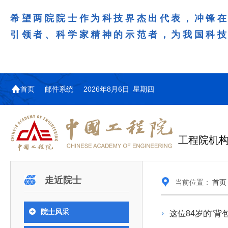
希望两院院士作为科技界杰出代表，冲锋
引领者、科学家精神的示范者，为我国科
首页
邮件系统
2026年8月6日 星期四
工程院机
机构图
院士名单
院领导
咨询工作简介
学术研讨
工作动态
教育委员会简介
国际交流与合作动态
更多
更多
更多
更多
走近院士
当前位置：
首页
中国工程院教育委员会以习近平新时代中国特
江西研究院组织召开省校产
第29届中日韩工程院圆桌会
978
学部院士名单
人
医药卫生学部学术报告会在京举行
学研合作交流会
议在首尔召开
色社会主义思想为指导，深入贯彻落实党的二十大
全体院士名单
机械与运载工程学部
院士风采
这位84岁的“
为深入贯彻落实习近平总书记在国家科
7月9日，中国工程科技发展战略
2026年7月23日，第29届中日韩
和二十届历次全会精神，按照全国教育大会和中央
信息与电子工程学部
奖励大会、两院院士大会、中国科协第
江西研究院（以下简称“江西研
工程院圆桌会议在韩国首尔成功