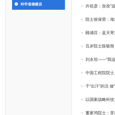
393
人才工作会议有关部署要求，切实履行教育委员会
中国工程院是中国工程科学技术界最高荣誉
人
全国代表大会上的重要讲话精神，充分
究院”）联合江西省科技成果转
举行。本届会议由韩国工程院轮
科学道德建设
化工、冶金与材料工程学部
许祖彦：孜孜“追
院长-张玉
各项职能，发挥工程教育领域国家高端智库作用，
术引领作用，2026年7月10日下午，
移转化中心，组织江西省相关地
值主办，三国工程院院士及代表
资深院士名单
性、咨询性学术机构。组织院士开展战略咨询研
能源与矿业工程学部
院医药卫生学部学术报告会在北京会议
市、企业赴京与北京化工大学举
100余人现场参会。韩国工程院
2026-08-03
2026-04-11
2026
2026年中国工程科技论坛在京举行
中国工程院副院长邓秀新调研云南研究院
“非排他性国际材料与试验标准协作机制研究” 国际合作战略咨询项目启动会在京召开
为一体推进教育科技人才发展，统筹建设教育强
究，为国家决策提供支撑服务是中国工程院的主要
行。6位院士做报告，50余位院士参
办产学研合作交流会。北京化工
国际关系委员会主席朴宰佑院
院士侯保荣：海
土木、水利与建筑工程学部
7
国、科技强国、人才强国提供支撑。主要任务有：
职能和中心工作之一。
人
会。
大学党委常委、副校长许海军，
士、中国工程院国际合作局副局
环境与轻纺工程学部
2026-03-26
2026-07-27
2026
“中欧农业绿色科技合作战略研究” 国际合作战略咨询项目启动会在京召开
中国工程院2026年地方研究院咨询项目管理工作培训会召开
健康中国与生物医药工程创新研讨会暨第五届中医药高质量发展大会在天津召开
江西省科学院党组成员、副院长
长（主持工作）丁宁、日本工程
香港院士名单
一是贯彻落实习近平总书记重要指示批示精神
党的二十大提出，完善国家科技创新体系，强
顾诵芬：蓝天寄深
章国勇，江西研究院副院长邹慧
院原副院长原山优子致开幕辞。
农业学部
和其他中央领导同志有关批示要求，围绕党中央决
化科技战略咨询，提升国家创新体系整体效能。中
出席会议。
2026-03-24
2026-07-20
2026
中国工程院外籍院士参加第十八次院士大会系列活动
山西省人民政府 中国工程院合作委员会第一次会议在太原召开
第十五届化工、冶金与材料工程学术会议在广州召开
医药卫生学部
3
策部署，充分发挥高端智库作用，组织院士、专家
人
国工程院以习近平新时代中国特色社会主义思想为
百岁院士陈敬熊
副院长-陈建
工程管理学部(85人,其中79 人为跨学
台湾院士名单
开展与工程教育（包括工、农、医科）有关的咨询
2026-03-04
2026-05-03
2026
香港工程师学会交流团访问我院
中国工程院第四届科技合作委员会第四次会议在京召开
中国工程院工程科技学术研讨会——细胞治疗学术会议在京召开
指导，按照党中央、国务院战略部署，坚持“服务决
研究，为党和国家决策提出咨询意见和建议。
刘永坦——“我
策、适度超前”，坚持以科学咨询支撑科学决策，坚
二是加强同教育界、产业界和科技界的联系，
持“顶天立地”，积极推进国家工程科技思想库建设和
中国工程院院士
促进工程教育与经济建设紧密结合，促进工程技术
国家高端智库建设试点工作，为提升我国科技创新
人才的合理使用与科学管理。
能力、强化关键核心技术攻关、加快建设创新型国
干“出汗”的活 
三是积极推动我国继续工程教育的发展及其体
家、支撑经济社会高质量发展、实现中华民族伟大
系的建立和完善，促进院校工程教育与继续工程教
复兴的中国梦，提供科技智力支撑。
以国家战略科技
育有机结合。
中国工程院组织开展的战略咨询研究，主要结
四是加强工程教育的学术研究、宣传和科普工
合国民经济和社会发展规划、计划，组织研究工程
董家鸿院士：穿