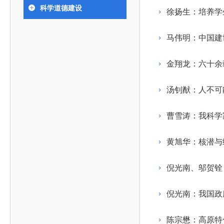
393
人才工作会议有关部署要求，切实履行教育委员会
中国工程院是中国工程科学技术界最高荣誉
人
全国代表大会上的重要讲话精神，充分
究院”）联合江西省科技成果转
举行。本届会议由韩国工程院轮
科学道德建设
化工、冶金与材料工程学部
徐扬生：培养学
院长-张玉
各项职能，发挥工程教育领域国家高端智库作用，
术引领作用，2026年7月10日下午，
移转化中心，组织江西省相关地
值主办，三国工程院院士及代表
资深院士名单
性、咨询性学术机构。组织院士开展战略咨询研
能源与矿业工程学部
院医药卫生学部学术报告会在北京会议
市、企业赴京与北京化工大学举
100余人现场参会。韩国工程院
2026-08-03
2026-04-11
2026
2026年中国工程科技论坛在京举行
中国工程院副院长邓秀新调研云南研究院
“非排他性国际材料与试验标准协作机制研究” 国际合作战略咨询项目启动会在京召开
为一体推进教育科技人才发展，统筹建设教育强
究，为国家决策提供支撑服务是中国工程院的主要
行。6位院士做报告，50余位院士参
办产学研合作交流会。北京化工
国际关系委员会主席朴宰佑院
马伟明：中国建
土木、水利与建筑工程学部
7
国、科技强国、人才强国提供支撑。主要任务有：
职能和中心工作之一。
人
会。
大学党委常委、副校长许海军，
士、中国工程院国际合作局副局
环境与轻纺工程学部
2026-03-26
2026-07-27
2026
“中欧农业绿色科技合作战略研究” 国际合作战略咨询项目启动会在京召开
中国工程院2026年地方研究院咨询项目管理工作培训会召开
健康中国与生物医药工程创新研讨会暨第五届中医药高质量发展大会在天津召开
江西省科学院党组成员、副院长
长（主持工作）丁宁、日本工程
香港院士名单
一是贯彻落实习近平总书记重要指示批示精神
党的二十大提出，完善国家科技创新体系，强
金翔龙：六十余
章国勇，江西研究院副院长邹慧
院原副院长原山优子致开幕辞。
农业学部
和其他中央领导同志有关批示要求，围绕党中央决
化科技战略咨询，提升国家创新体系整体效能。中
出席会议。
2026-03-24
2026-07-20
2026
中国工程院外籍院士参加第十八次院士大会系列活动
山西省人民政府 中国工程院合作委员会第一次会议在太原召开
第十五届化工、冶金与材料工程学术会议在广州召开
医药卫生学部
3
策部署，充分发挥高端智库作用，组织院士、专家
人
国工程院以习近平新时代中国特色社会主义思想为
汤钊猷：人不可
副院长-陈建
工程管理学部(85人,其中79 人为跨学
台湾院士名单
开展与工程教育（包括工、农、医科）有关的咨询
2026-03-04
2026-05-03
2026
香港工程师学会交流团访问我院
中国工程院第四届科技合作委员会第四次会议在京召开
中国工程院工程科技学术研讨会——细胞治疗学术会议在京召开
指导，按照党中央、国务院战略部署，坚持“服务决
研究，为党和国家决策提出咨询意见和建议。
曹雪涛：我科学
策、适度超前”，坚持以科学咨询支撑科学决策，坚
二是加强同教育界、产业界和科技界的联系，
持“顶天立地”，积极推进国家工程科技思想库建设和
黄旭华：核潜与
促进工程教育与经济建设紧密结合，促进工程技术
国家高端智库建设试点工作，为提升我国科技创新
人才的合理使用与科学管理。
能力、强化关键核心技术攻关、加快建设创新型国
倪光南、邬贺铨
三是积极推动我国继续工程教育的发展及其体
家、支撑经济社会高质量发展、实现中华民族伟大
系的建立和完善，促进院校工程教育与继续工程教
复兴的中国梦，提供科技智力支撑。
倪光南：我国政府
育有机结合。
中国工程院组织开展的战略咨询研究，主要结
四是加强工程教育的学术研究、宣传和科普工
合国民经济和社会发展规划、计划，组织研究工程
陈宗懋：高原特