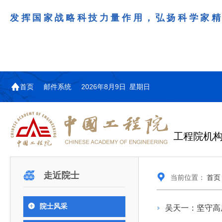
发挥国家战略科技力量作用，弘扬科学家
首页
邮件系统
2026年8月9日 星期日
工程院机
机构图
院士名单
院领导
咨询工作简介
学术研讨
工作动态
教育委员会简介
国际交流与合作动态
更多
更多
更多
更多
走近院士
当前位置：
首页
中国工程院教育委员会以习近平新时代中国特
江西研究院组织召开省校产
第29届中日韩工程院圆桌会
978
学部院士名单
人
医药卫生学部学术报告会在京举行
学研合作交流会
议在首尔召开
色社会主义思想为指导，深入贯彻落实党的二十大
全体院士名单
机械与运载工程学部
院士风采
吴天一：坚守高
为深入贯彻落实习近平总书记在国家科
7月9日，中国工程科技发展战略
2026年7月23日，第29届中日韩
和二十届历次全会精神，按照全国教育大会和中央
信息与电子工程学部
奖励大会、两院院士大会、中国科协第
江西研究院（以下简称“江西研
工程院圆桌会议在韩国首尔成功