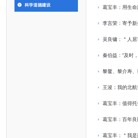
393
人才工作会议有关部署要求，切实履行教育委员会
中国工程院是中国工程科学技术界最高荣誉
人
全国代表大会上的重要讲话精神，充分
究院”）联合江西省科技成果转
举行。本届会议由韩国工程院轮
科学道德建设
化工、冶金与材料工程学部
葛宝丰：用生命
院长-张玉
各项职能，发挥工程教育领域国家高端智库作用，
术引领作用，2026年7月10日下午，
移转化中心，组织江西省相关地
值主办，三国工程院院士及代表
资深院士名单
性、咨询性学术机构。组织院士开展战略咨询研
能源与矿业工程学部
院医药卫生学部学术报告会在北京会议
市、企业赴京与北京化工大学举
100余人现场参会。韩国工程院
2026-08-03
2026-04-11
2026
2026年中国工程科技论坛在京举行
中国工程院副院长邓秀新调研云南研究院
“非排他性国际材料与试验标准协作机制研究” 国际合作战略咨询项目启动会在京召开
为一体推进教育科技人才发展，统筹建设教育强
究，为国家决策提供支撑服务是中国工程院的主要
行。6位院士做报告，50余位院士参
办产学研合作交流会。北京化工
国际关系委员会主席朴宰佑院
李言荣：寄予新
土木、水利与建筑工程学部
7
国、科技强国、人才强国提供支撑。主要任务有：
职能和中心工作之一。
人
会。
大学党委常委、副校长许海军，
士、中国工程院国际合作局副局
环境与轻纺工程学部
2026-03-26
2026-07-27
2026
“中欧农业绿色科技合作战略研究” 国际合作战略咨询项目启动会在京召开
中国工程院2026年地方研究院咨询项目管理工作培训会召开
健康中国与生物医药工程创新研讨会暨第五届中医药高质量发展大会在天津召开
江西省科学院党组成员、副院长
长（主持工作）丁宁、日本工程
香港院士名单
一是贯彻落实习近平总书记重要指示批示精神
党的二十大提出，完善国家科技创新体系，强
吴良镛：＂人居
章国勇，江西研究院副院长邹慧
院原副院长原山优子致开幕辞。
农业学部
和其他中央领导同志有关批示要求，围绕党中央决
化科技战略咨询，提升国家创新体系整体效能。中
出席会议。
2026-03-24
2026-07-20
2026
中国工程院外籍院士参加第十八次院士大会系列活动
山西省人民政府 中国工程院合作委员会第一次会议在太原召开
第十五届化工、冶金与材料工程学术会议在广州召开
医药卫生学部
3
策部署，充分发挥高端智库作用，组织院士、专家
人
国工程院以习近平新时代中国特色社会主义思想为
秦伯益：“及时
副院长-陈建
工程管理学部(85人,其中79 人为跨学
台湾院士名单
开展与工程教育（包括工、农、医科）有关的咨询
2026-03-04
2026-05-03
2026
香港工程师学会交流团访问我院
中国工程院第四届科技合作委员会第四次会议在京召开
中国工程院工程科技学术研讨会——细胞治疗学术会议在京召开
指导，按照党中央、国务院战略部署，坚持“服务决
研究，为党和国家决策提出咨询意见和建议。
黎鳌、黎介寿、
策、适度超前”，坚持以科学咨询支撑科学决策，坚
二是加强同教育界、产业界和科技界的联系，
持“顶天立地”，积极推进国家工程科技思想库建设和
王浚：我的北航
促进工程教育与经济建设紧密结合，促进工程技术
国家高端智库建设试点工作，为提升我国科技创新
人才的合理使用与科学管理。
能力、强化关键核心技术攻关、加快建设创新型国
葛宝丰：值得托
三是积极推动我国继续工程教育的发展及其体
家、支撑经济社会高质量发展、实现中华民族伟大
系的建立和完善，促进院校工程教育与继续工程教
复兴的中国梦，提供科技智力支撑。
葛宝丰：百年良
育有机结合。
中国工程院组织开展的战略咨询研究，主要结
四是加强工程教育的学术研究、宣传和科普工
合国民经济和社会发展规划、计划，组织研究工程
葛宝丰：＂我是