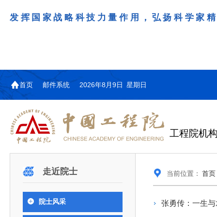
发挥国家战略科技力量作用，弘扬科学家
首页
邮件系统
2026年8月9日 星期日
工程院机
机构图
院士名单
院领导
咨询工作简介
学术研讨
工作动态
教育委员会简介
国际交流与合作动态
更多
更多
更多
更多
走近院士
当前位置：
首页
中国工程院教育委员会以习近平新时代中国特
江西研究院组织召开省校产
第29届中日韩工程院圆桌会
978
学部院士名单
人
医药卫生学部学术报告会在京举行
学研合作交流会
议在首尔召开
色社会主义思想为指导，深入贯彻落实党的二十大
全体院士名单
机械与运载工程学部
院士风采
张勇传：一生与
为深入贯彻落实习近平总书记在国家科
7月9日，中国工程科技发展战略
2026年7月23日，第29届中日韩
和二十届历次全会精神，按照全国教育大会和中央
信息与电子工程学部
奖励大会、两院院士大会、中国科协第
江西研究院（以下简称“江西研
工程院圆桌会议在韩国首尔成功