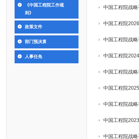
393
人才工作会议有关部署要求，切实履行教育委员会
中国工程院是中国工程科学技术界最高荣誉
人
全国代表大会上的重要讲话精神，充分
究院”）联合江西省科技成果转
举行。本届会议由韩国工程院轮
《中国工程院工作规
化工、冶金与材料工程学部
中国工程院战略
院长-张玉
各项职能，发挥工程教育领域国家高端智库作用，
术引领作用，2026年7月10日下午，
移转化中心，组织江西省相关地
值主办，三国工程院院士及代表
资深院士名单
性、咨询性学术机构。组织院士开展战略咨询研
则》
能源与矿业工程学部
院医药卫生学部学术报告会在北京会议
市、企业赴京与北京化工大学举
100余人现场参会。韩国工程院
2026-08-03
2026-04-11
2026
2026年中国工程科技论坛在京举行
中国工程院副院长邓秀新调研云南研究院
“非排他性国际材料与试验标准协作机制研究” 国际合作战略咨询项目启动会在京召开
为一体推进教育科技人才发展，统筹建设教育强
究，为国家决策提供支撑服务是中国工程院的主要
行。6位院士做报告，50余位院士参
办产学研合作交流会。北京化工
国际关系委员会主席朴宰佑院
中国工程院202
土木、水利与建筑工程学部
政策文件
7
国、科技强国、人才强国提供支撑。主要任务有：
职能和中心工作之一。
人
会。
大学党委常委、副校长许海军，
士、中国工程院国际合作局副局
环境与轻纺工程学部
2026-03-26
2026-07-27
2026
“中欧农业绿色科技合作战略研究” 国际合作战略咨询项目启动会在京召开
中国工程院2026年地方研究院咨询项目管理工作培训会召开
健康中国与生物医药工程创新研讨会暨第五届中医药高质量发展大会在天津召开
江西省科学院党组成员、副院长
长（主持工作）丁宁、日本工程
香港院士名单
一是贯彻落实习近平总书记重要指示批示精神
党的二十大提出，完善国家科技创新体系，强
中国工程院战略
部门预决算
章国勇，江西研究院副院长邹慧
院原副院长原山优子致开幕辞。
农业学部
和其他中央领导同志有关批示要求，围绕党中央决
化科技战略咨询，提升国家创新体系整体效能。中
出席会议。
2026-03-24
2026-07-20
2026
中国工程院外籍院士参加第十八次院士大会系列活动
山西省人民政府 中国工程院合作委员会第一次会议在太原召开
第十五届化工、冶金与材料工程学术会议在广州召开
医药卫生学部
3
策部署，充分发挥高端智库作用，组织院士、专家
人
国工程院以习近平新时代中国特色社会主义思想为
中国工程院202
人事任免
副院长-陈建
工程管理学部(85人,其中79 人为跨学
台湾院士名单
开展与工程教育（包括工、农、医科）有关的咨询
2026-03-04
2026-05-03
2026
香港工程师学会交流团访问我院
中国工程院第四届科技合作委员会第四次会议在京召开
中国工程院工程科技学术研讨会——细胞治疗学术会议在京召开
指导，按照党中央、国务院战略部署，坚持“服务决
研究，为党和国家决策提出咨询意见和建议。
中国工程院战略
策、适度超前”，坚持以科学咨询支撑科学决策，坚
二是加强同教育界、产业界和科技界的联系，
持“顶天立地”，积极推进国家工程科技思想库建设和
中国工程院202
促进工程教育与经济建设紧密结合，促进工程技术
国家高端智库建设试点工作，为提升我国科技创新
人才的合理使用与科学管理。
能力、强化关键核心技术攻关、加快建设创新型国
中国工程院战略
三是积极推动我国继续工程教育的发展及其体
家、支撑经济社会高质量发展、实现中华民族伟大
系的建立和完善，促进院校工程教育与继续工程教
复兴的中国梦，提供科技智力支撑。
中国工程院202
育有机结合。
中国工程院组织开展的战略咨询研究，主要结
四是加强工程教育的学术研究、宣传和科普工
合国民经济和社会发展规划、计划，组织研究工程
中国工程院战略