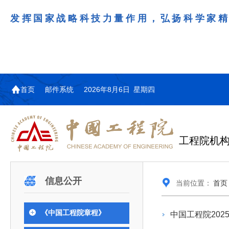
发挥国家战略科技力量作用，弘扬科学家
首页
邮件系统
2026年8月6日 星期四
工程院机
机构图
院士名单
院领导
咨询工作简介
学术研讨
工作动态
教育委员会简介
国际交流与合作动态
更多
更多
更多
更多
信息公开
当前位置：
首页
中国工程院教育委员会以习近平新时代中国特
江西研究院组织召开省校产
第29届中日韩工程院圆桌会
978
学部院士名单
人
医药卫生学部学术报告会在京举行
学研合作交流会
议在首尔召开
色社会主义思想为指导，深入贯彻落实党的二十大
全体院士名单
机械与运载工程学部
《中国工程院章程》
中国工程院202
为深入贯彻落实习近平总书记在国家科
7月9日，中国工程科技发展战略
2026年7月23日，第29届中日韩
和二十届历次全会精神，按照全国教育大会和中央
信息与电子工程学部
奖励大会、两院院士大会、中国科协第
江西研究院（以下简称“江西研
工程院圆桌会议在韩国首尔成功