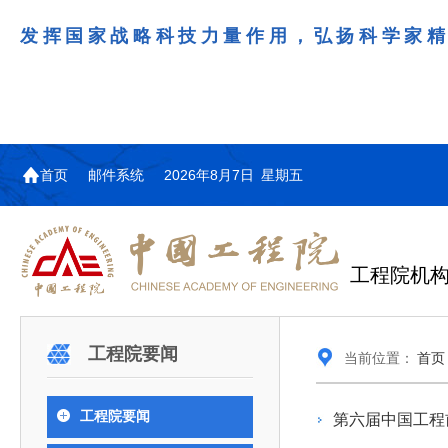
发挥国家战略科技力量作用，弘扬科学家
首页
邮件系统
2026年8月7日 星期五
工程院机
机构图
院士名单
院领导
咨询工作简介
学术研讨
工作动态
教育委员会简介
国际交流与合作动态
更多
更多
更多
更多
工程院要闻
当前位置：
首页
中国工程院教育委员会以习近平新时代中国特
江西研究院组织召开省校产
第29届中日韩工程院圆桌会
978
学部院士名单
人
医药卫生学部学术报告会在京举行
学研合作交流会
议在首尔召开
色社会主义思想为指导，深入贯彻落实党的二十大
全体院士名单
机械与运载工程学部
工程院要闻
第六届中国工程
为深入贯彻落实习近平总书记在国家科
7月9日，中国工程科技发展战略
2026年7月23日，第29届中日韩
和二十届历次全会精神，按照全国教育大会和中央
信息与电子工程学部
奖励大会、两院院士大会、中国科协第
江西研究院（以下简称“江西研
工程院圆桌会议在韩国首尔成功