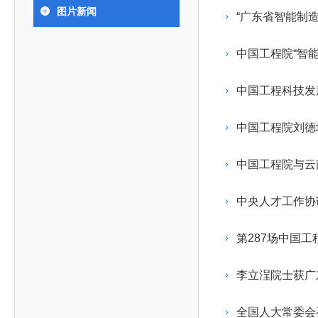
393
人才工作会议有关部署要求，切实履行教育委员会
中国工程院是中国工程科学技术界最高荣誉
人
全国代表大会上的重要讲话精神，充分
究院”）联合江西省科技成果转
举行。本届会议由韩国工程院轮
图片新闻
化工、冶金与材料工程学部
“广东省智能制
院长-张玉
各项职能，发挥工程教育领域国家高端智库作用，
术引领作用，2026年7月10日下午，
移转化中心，组织江西省相关地
值主办，三国工程院院士及代表
资深院士名单
性、咨询性学术机构。组织院士开展战略咨询研
能源与矿业工程学部
院医药卫生学部学术报告会在北京会议
市、企业赴京与北京化工大学举
100余人现场参会。韩国工程院
2026-08-03
2026-04-11
2026
2026年中国工程科技论坛在京举行
中国工程院副院长邓秀新调研云南研究院
“非排他性国际材料与试验标准协作机制研究” 国际合作战略咨询项目启动会在京召开
为一体推进教育科技人才发展，统筹建设教育强
究，为国家决策提供支撑服务是中国工程院的主要
行。6位院士做报告，50余位院士参
办产学研合作交流会。北京化工
国际关系委员会主席朴宰佑院
中国工程院“智
土木、水利与建筑工程学部
7
国、科技强国、人才强国提供支撑。主要任务有：
职能和中心工作之一。
人
会。
大学党委常委、副校长许海军，
士、中国工程院国际合作局副局
环境与轻纺工程学部
2026-03-26
2026-07-27
2026
“中欧农业绿色科技合作战略研究” 国际合作战略咨询项目启动会在京召开
中国工程院2026年地方研究院咨询项目管理工作培训会召开
健康中国与生物医药工程创新研讨会暨第五届中医药高质量发展大会在天津召开
江西省科学院党组成员、副院长
长（主持工作）丁宁、日本工程
香港院士名单
一是贯彻落实习近平总书记重要指示批示精神
党的二十大提出，完善国家科技创新体系，强
中国工程科技发
章国勇，江西研究院副院长邹慧
院原副院长原山优子致开幕辞。
农业学部
和其他中央领导同志有关批示要求，围绕党中央决
化科技战略咨询，提升国家创新体系整体效能。中
出席会议。
2026-03-24
2026-07-20
2026
中国工程院外籍院士参加第十八次院士大会系列活动
山西省人民政府 中国工程院合作委员会第一次会议在太原召开
第十五届化工、冶金与材料工程学术会议在广州召开
医药卫生学部
3
策部署，充分发挥高端智库作用，组织院士、专家
人
国工程院以习近平新时代中国特色社会主义思想为
中国工程院刘德
副院长-陈建
工程管理学部(85人,其中79 人为跨学
台湾院士名单
开展与工程教育（包括工、农、医科）有关的咨询
2026-03-04
2026-05-03
2026
香港工程师学会交流团访问我院
中国工程院第四届科技合作委员会第四次会议在京召开
中国工程院工程科技学术研讨会——细胞治疗学术会议在京召开
指导，按照党中央、国务院战略部署，坚持“服务决
研究，为党和国家决策提出咨询意见和建议。
中国工程院与云
策、适度超前”，坚持以科学咨询支撑科学决策，坚
二是加强同教育界、产业界和科技界的联系，
持“顶天立地”，积极推进国家工程科技思想库建设和
中央人才工作协
促进工程教育与经济建设紧密结合，促进工程技术
国家高端智库建设试点工作，为提升我国科技创新
人才的合理使用与科学管理。
能力、强化关键核心技术攻关、加快建设创新型国
第287场中国
三是积极推动我国继续工程教育的发展及其体
家、支撑经济社会高质量发展、实现中华民族伟大
系的建立和完善，促进院校工程教育与继续工程教
复兴的中国梦，提供科技智力支撑。
李立浧院士获广
育有机结合。
中国工程院组织开展的战略咨询研究，主要结
四是加强工程教育的学术研究、宣传和科普工
合国民经济和社会发展规划、计划，组织研究工程
全国人大常委会