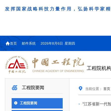
发挥国家战略科技力量作用，弘扬科学家
首页
邮件系统
2026年8月6日 星期四
工程院机
机构图
院士名单
院领导
咨询工作简介
学术研讨
工作动态
教育委员会简介
国际交流与合作动态
更多
更多
更多
更多
工程院要闻
当前位置：
首页
中国工程院教育委员会以习近平新时代中国特
江西研究院组织召开省校产
第29届中日韩工程院圆桌会
978
学部院士名单
人
医药卫生学部学术报告会在京举行
学研合作交流会
议在首尔召开
色社会主义思想为指导，深入贯彻落实党的二十大
全体院士名单
机械与运载工程学部
工程院要闻
“江苏省新一代
为深入贯彻落实习近平总书记在国家科
7月9日，中国工程科技发展战略
2026年7月23日，第29届中日韩
和二十届历次全会精神，按照全国教育大会和中央
信息与电子工程学部
奖励大会、两院院士大会、中国科协第
江西研究院（以下简称“江西研
工程院圆桌会议在韩国首尔成功