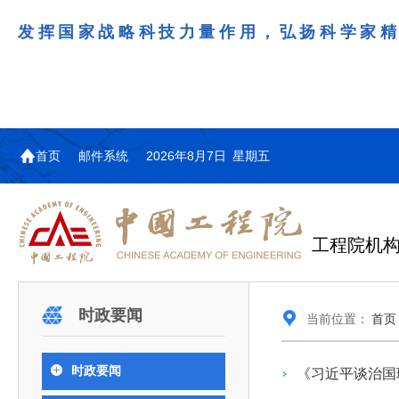
发挥国家战略科技力量作用，弘扬科学家
首页
邮件系统
2026年8月7日 星期五
工程院机
机构图
院士名单
院领导
咨询工作简介
学术研讨
工作动态
教育委员会简介
国际交流与合作动态
更多
更多
更多
更多
时政要闻
当前位置：
首页
中国工程院教育委员会以习近平新时代中国特
江西研究院组织召开省校产
第29届中日韩工程院圆桌会
978
学部院士名单
人
医药卫生学部学术报告会在京举行
学研合作交流会
议在首尔召开
色社会主义思想为指导，深入贯彻落实党的二十大
全体院士名单
机械与运载工程学部
时政要闻
《习近平谈治国
为深入贯彻落实习近平总书记在国家科
7月9日，中国工程科技发展战略
2026年7月23日，第29届中日韩
和二十届历次全会精神，按照全国教育大会和中央
信息与电子工程学部
奖励大会、两院院士大会、中国科协第
江西研究院（以下简称“江西研
工程院圆桌会议在韩国首尔成功