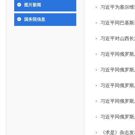
393
人才工作会议有关部署要求，切实履行教育委员会
中国工程院是中国工程科学技术界最高荣誉
人
全国代表大会上的重要讲话精神，充分
究院”）联合江西省科技成果转
举行。本届会议由韩国工程院轮
图片新闻
化工、冶金与材料工程学部
习近平为塞尔维
院长-张玉
各项职能，发挥工程教育领域国家高端智库作用，
术引领作用，2026年7月10日下午，
移转化中心，组织江西省相关地
值主办，三国工程院院士及代表
资深院士名单
性、咨询性学术机构。组织院士开展战略咨询研
能源与矿业工程学部
院医药卫生学部学术报告会在北京会议
市、企业赴京与北京化工大学举
100余人现场参会。韩国工程院
2026-08-03
2026-04-11
2026
2026年中国工程科技论坛在京举行
中国工程院副院长邓秀新调研云南研究院
“非排他性国际材料与试验标准协作机制研究” 国际合作战略咨询项目启动会在京召开
为一体推进教育科技人才发展，统筹建设教育强
国务院信息
究，为国家决策提供支撑服务是中国工程院的主要
行。6位院士做报告，50余位院士参
办产学研合作交流会。北京化工
国际关系委员会主席朴宰佑院
习近平同巴基斯
土木、水利与建筑工程学部
7
国、科技强国、人才强国提供支撑。主要任务有：
职能和中心工作之一。
人
会。
大学党委常委、副校长许海军，
士、中国工程院国际合作局副局
环境与轻纺工程学部
2026-03-26
2026-07-27
2026
“中欧农业绿色科技合作战略研究” 国际合作战略咨询项目启动会在京召开
中国工程院2026年地方研究院咨询项目管理工作培训会召开
健康中国与生物医药工程创新研讨会暨第五届中医药高质量发展大会在天津召开
江西省科学院党组成员、副院长
长（主持工作）丁宁、日本工程
香港院士名单
一是贯彻落实习近平总书记重要指示批示精神
党的二十大提出，完善国家科技创新体系，强
习近平对山西长
章国勇，江西研究院副院长邹慧
院原副院长原山优子致开幕辞。
农业学部
和其他中央领导同志有关批示要求，围绕党中央决
化科技战略咨询，提升国家创新体系整体效能。中
出席会议。
2026-03-24
2026-07-20
2026
中国工程院外籍院士参加第十八次院士大会系列活动
山西省人民政府 中国工程院合作委员会第一次会议在太原召开
第十五届化工、冶金与材料工程学术会议在广州召开
医药卫生学部
3
策部署，充分发挥高端智库作用，组织院士、专家
人
国工程院以习近平新时代中国特色社会主义思想为
习近平同俄罗斯
副院长-陈建
工程管理学部(85人,其中79 人为跨学
台湾院士名单
开展与工程教育（包括工、农、医科）有关的咨询
2026-03-04
2026-05-03
2026
香港工程师学会交流团访问我院
中国工程院第四届科技合作委员会第四次会议在京召开
中国工程院工程科技学术研讨会——细胞治疗学术会议在京召开
指导，按照党中央、国务院战略部署，坚持“服务决
研究，为党和国家决策提出咨询意见和建议。
习近平同俄罗斯
策、适度超前”，坚持以科学咨询支撑科学决策，坚
二是加强同教育界、产业界和科技界的联系，
持“顶天立地”，积极推进国家工程科技思想库建设和
习近平同俄罗斯
促进工程教育与经济建设紧密结合，促进工程技术
国家高端智库建设试点工作，为提升我国科技创新
人才的合理使用与科学管理。
能力、强化关键核心技术攻关、加快建设创新型国
习近平同俄罗斯
三是积极推动我国继续工程教育的发展及其体
家、支撑经济社会高质量发展、实现中华民族伟大
系的建立和完善，促进院校工程教育与继续工程教
复兴的中国梦，提供科技智力支撑。
习近平同俄罗斯
育有机结合。
中国工程院组织开展的战略咨询研究，主要结
四是加强工程教育的学术研究、宣传和科普工
合国民经济和社会发展规划、计划，组织研究工程
《求是》杂志发