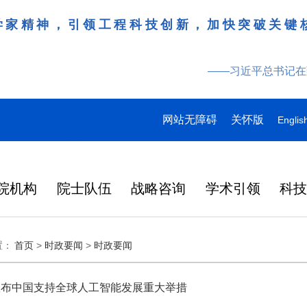
学家精神，引领工程科技创新，加快突破关键
——习近平总书记在
网站无障碍
关怀版
Englis
院机构
院士队伍
战略咨询
学术引领
科
领导
多
多
多
研究动态
战略咨询
工作动态
更多
院刊建设
更多
更多
更多
更多
更多
更多
置：
首页
>
时政要闻
>
时政要闻
特
产
桌会
978
“近地小行星防御与利用战略
湖北研究院学术委员会会议
Engineering刊群
145
“耦合可再生能源的煤炭清洁高效利用战略研究”重点项目启动会在徐州召开
“农林类‘双一流’高校教育科技人才一体化发展战略实施路径与效能评价研究”项目启动会在昆明召开
人
2026-07-27
2026-07-29
在京举行
外籍院士名单
人
研究” 国际合作战略咨询项
暨项目评审会在武汉召开
炉
大
137
人
目启动会在京召开
宣布中国支持全球人工智能发展重大举措
在国家科学技术
略
日韩
2026年7月3日，中国工程院国
3月31日，中国工程科技发展战
6月17日，科睿唯安发布
化工、冶金与材料工程学部2026年科技战略咨询项目联合启动会在长沙召开
“教育科技人才一体发展战略实施路径与效能评价研究”“中国工程教育蓝皮书”项目启动会在北京召开
2026-07-27
2026-07-07
央
146
人
中央委员、中央候补委员和中央
国科协第十一次
研
成功
际合作战略咨询项目“近地小行
略湖北研究院（以下简称“湖北
证报告（Journal Citat