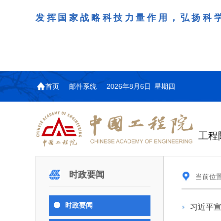
发挥国家战略科技力量作用，弘扬科
首页
邮件系统
2026年8月6日 星期四
工程
机构图
院士名单
院
咨询工作简介
学术研讨
工作动态
教育委员会简介
国际交流与合作动态
更
更
更
更多
时政要闻
当前位
中国工程院教育委员会以习近平新时代中国
江西研究院组织召开省校
第29届中日韩工程院圆
978
学部院士名单
人
医药卫生学部学术报告会
学研合作交流会
议在首尔召开
色社会主义思想为指导，深入贯彻落实党的二十
全体院士名单
机械与运载工程学部
时政要闻
习近平
为深入贯彻落实习近平总书记
7月9日，中国工程科技发展战
2026年7月23日，第29届中
和二十届历次全会精神，按照全国教育大会和中
信息与电子工程学部
奖励大会、两院院士大会、中
江西研究院（以下简称“江西
工程院圆桌会议在韩国首尔