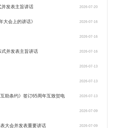
gineering系列期
普洱成功举行。中国工程院张伯
中国工程院关于印发《中国工程院科技战略咨询项目管理办法》的通知
式并发表主旨讲话
2025-12-08
2026-07-20
neering主刊在内的
礼、朱有勇、王广基、朱兆云、
各学部常委会
内设机构
。其中，Enginee
陈士林、杜官本、高月、阿吉艾
2026-05-12
2026-05-20
中国工程院 “化工新材料创新与高质量发展”院士行在山东烟台顺利举办
《Engineering（工程）》
办法规定
2023年当选外籍院士共16人
中国工程院2025年科技战略咨询项目管理工作培训会在京举办
2025-05-13
2，在全球工程综合类17
克拜尔·艾萨等8位院士及40余位
周年大会上的讲话》
2026-07-16
各专门委员会
两院资深院士工作委员会
neering为中国工程
行业专家、企业家齐聚云岭，为
2026-03-26
2026-04-27
中国工程院院士赣南行在江西赣州举办
中国工程院关于印发《院士科技咨询专项经费管理办法》的通知
高等教育出版社联合
云南中药材产业高质量发展“把
2022-05-25
2026-07-16
程科技重大成果发布
脉问诊”、建言献策。
院士增选政策委员会
科学道德建设委员会
咨询工作委员会
械与运载工程、信息
2026-03-12
2025-09-15
MedScience编委会暨青年编委会第一次会议在京召开
中国工程院“医药卫生学部院士新疆基层调研与帮扶活动”举行
中国工程院农业学部2022年咨询项目启动预备会在线上召开
2022-03-15
《中国工程科学》
2021年当选外籍院士共20人
材料工程、能源与矿
历次增选情况
幕式并发表主旨讲话
2026-07-16
科技合作委员会
学术与出版委员会
教育委员会
工程、环境与轻纺工
2025-12-09
2025-06-17
Engineering 2025年11月刊目录 卫星互联网组网理论与关键技术专题
江苏钢铁交通低碳融合发展院士行在南京举行
中国工程院咨询项目经费监管系统培训工作会议在京召开
2021-03-09
程管理、气候与可持
2026-07-13
关于公布第十六届光华工程科技奖通过初评的候选人名单的公告
2026-04-02
2026-07-13
关于提名第十六届光华工程科技奖候选人的通知
2025-09-01
互助条约》签订65周年互致贺电
2026-07-13
2026-07-09
代表大会并发表重要讲话
2026-07-09