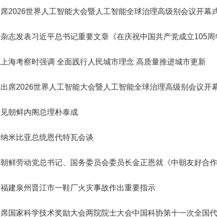
会
誉
神，充分发挥学
转
院轮
星防御与利用战略研究”启动会
研究院”）学术委员会会议暨项
R）。中国工程院主管的En
纪委委员中的院士名单
123
人
“深部地热多资源协同开发战略研究”重大项目成果交流会在京召开
“国家集成电路学院的体制机制研究”咨询项目中期研讨会成功举办
席2026世界人工智能大会暨人工智能全球治理高级别会议开幕
2026-07-20
2026-05-21
院长-张玉卓
副院长-张军
副院长-陈杰
副院长-李仲平
，
日下午，中国工程
地
代表
在京召开。中国工程院副院长李
目评审会在武汉召开。湖北研究
刊群再创佳绩，包括Engi
研
141
人
北京会议中心举
举
程院
仲平院士出席会议并讲话，项目
院学术委员会主任、中国工程院
多本期刊影响因子稳步提升
03
11
2026-07-10
2026-07-30
2026-02-06
陈建峰秘书长赴《中国工程科学》杂志社调研
湖南省特色果业创新发展战略研究结题会在长沙召开
“‘人工智能+’背景下地球观测领域的GEO国际合作对策研究”国际合作战略咨询项目启动会在京召开
强
要
两会代表中院士名单
“西藏清洁能源高质量发展战略与路径研究” 重大项目启动会在拉萨召开
中国工程院第七届教育委员会第六次会议在京召开
2026-07-20
2026-05-07
位院士参加报告
工
佑院
负责人吴伟仁院士主持会议。费
院士、中国科学院院士李德仁主
ring影响因子达到12.
杂志发表习近平总书记重要文章《在庆祝中国共产党成立105
115
人
，
副局
爱国、童小华、邓宗全、黄殿中
持会议。湖北研究院名誉院长、
8本期刊中排名第3。Engi
79
26
27
2026-05-29
2026-07-27
2026-02-06
人
中国工程院发布：2025年度全球工程前沿
湖南省“十五五”科技创新总体规划研究等项目结题会在京召开
“中欧节能建筑降碳路径与合作发展战略研究” 国际合作战略咨询项目启动会在京召开
“新时代核安全治理技术体系发展战略研究” 重大项目启动会在京召开
“面向发展新质生产力的工程博士研究生教育综合改革研究”项目中期汇报会在北京举行
长
工程
院士，以及来自俄罗斯、法国、
湖北省科协名誉主席郭生练，中
院院刊，由中国工程院与
2026-07-20
2026-04-10
神
强
上海考察时强调 全面践行人民城市理念 高质量推进城市更新
383
已故院士名单
慧
辞。
96
泰国、意大利、乌拉圭、克罗地
国工程院院士王汉中、杨春和、
主办，旨在提供高水平工
人
人
决
中
亚、塞尔维亚等9个国家和地区
金梅林，湖北研究院特聘研究员
与交流平台。期刊涵盖机
24
20
2026-04-14
2026-01-28
2026-05-11
第三届中瑞工程院创新论坛在日内瓦成功举办
湖北省智能农业装备发展战略研究项目中期推进会召开
“炼化行业多元原料流程再造与多能耦合利用战略研究”重点咨询项目启动会在京召开
“国家战略急需人才培养机制与路径研究”项目中期研讨会顺利召开
2026-07-17
2026-03-26
135
人
家
的专家组成员，项目组成员和中
李光、李斌、魏龙等，湖北省科
与电子工程、化工冶金与
为
出席2026世界人工智能大会暨人工智能全球治理高级别会议开
院长-陈建峰
副院长-陈薇
25
人为跨学部院士)
国工程院国际合作局有关同志近
协副主席孙建刚，武汉市科协副
业工程、土木水利与建筑
已故外籍院士名单
人
询
04
03
2026-02-06
2026-05-03
2026-01-15
江西打造炼化一体化和化工新材料先进制造业集群路径研究通过综合绩效评价
“中韩海洋经济与可持续发展合作研究”项目推进会召开
“我国智能生物制造发展战略研究” 重大项目启动会在京召开
“建设国家交叉学科中心实施路径研究” 咨询项目启动会在京召开
决
2026-07-17
2026-01-20
50人参加会议。
主席雷萍等院士专家共同组成评
程、农业、医药卫生、工
会见朝鲜内阁总理朴泰成
坚
审专家组。
续工程等十大领域。
，
和
同纳米比亚总统恩代特瓦会谈
术
新
国
朝鲜劳动党总书记、国务委员会委员长金正恩就《中朝友好合作
体
大
教
对福建泉州晋江市一鞋厂火灾事故作出重要指示
结
工
程
出席国家科学技术奖励大会两院院士大会中国科协第十一次全国