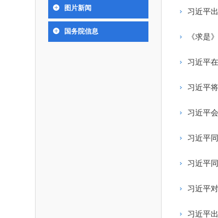
393
人才工作会议有关部署要求，切实履行教育委员
中国工程院是中国工程科学技术界最高荣
人
全国代表大会上的重要讲话精
究院”）联合江西省科技成果
举行。本届会议由韩国工程
图片新闻
化工、冶金与材料工程学部
习近平出
各项职能，发挥工程教育领域国家高端智库作用
术引领作用，2026年7月10
移转化中心，组织江西省相关
值主办，三国工程院院士及
资深院士名单
性、咨询性学术机构。组织院士开展战略咨询
能源与矿业工程学部
院医药卫生学部学术报告会在
市、企业赴京与北京化工大学
100余人现场参会。韩国工
2026-08-
2026-04-
2026年中国工程科技论坛在京举行
中国工程院副院长邓秀新调研云南研究院
“非排他性国际材料与试验标准协作机制研究” 国际合作战略咨询项目启动会在京召开
为一体推进教育科技人才发展，统筹建设教育
国务院信息
究，为国家决策提供支撑服务是中国工程院的主
行。6位院士做报告，50余
办产学研合作交流会。北京化
国际关系委员会主席朴宰
《求是》
土木、水利与建筑工程学部
7
国、科技强国、人才强国提供支撑。主要任务有：
职能和中心工作之一。
人
会。
大学党委常委、副校长许海军
士、中国工程院国际合作局
环境与轻纺工程学部
2026-03-
2026-07-
“中欧农业绿色科技合作战略研究” 国际合作战略咨询项目启动会在京召开
中国工程院2026年地方研究院咨询项目管理工作培训会召开
健康中国与生物医药工程创新研讨会暨第五届中医药高质量发展大会在天津召开
江西省科学院党组成员、副院
长（主持工作）丁宁、日本
香港院士名单
一是贯彻落实习近平总书记重要指示批示精
党的二十大提出，完善国家科技创新体系，
习近平在
章国勇，江西研究院副院长邹
院原副院长原山优子致开幕
农业学部
和其他中央领导同志有关批示要求，围绕党中央
化科技战略咨询，提升国家创新体系整体效能。
出席会议。
2026-03-
2026-07-
中国工程院外籍院士参加第十八次院士大会系列活动
山西省人民政府 中国工程院合作委员会第一次会议在太原召开
第十五届化工、冶金与材料工程学术会议在广州召开
医药卫生学部
3
策部署，充分发挥高端智库作用，组织院士、专
人
国工程院以习近平新时代中国特色社会主义思想
习近平将
副
工程管理学部(85人,其中79 
台湾院士名单
开展与工程教育（包括工、农、医科）有关的咨
2026-03-
2026-05-
香港工程师学会交流团访问我院
中国工程院第四届科技合作委员会第四次会议在京召开
中国工程院工程科技学术研讨会——细胞治疗学术会议在京召开
指导，按照党中央、国务院战略部署，坚持“服务
研究，为党和国家决策提出咨询意见和建议。
习近平
策、适度超前”，坚持以科学咨询支撑科学决策，
二是加强同教育界、产业界和科技界的联系
持“顶天立地”，积极推进国家工程科技思想库建设
习近平
促进工程教育与经济建设紧密结合，促进工程技
国家高端智库建设试点工作，为提升我国科技创
人才的合理使用与科学管理。
能力、强化关键核心技术攻关、加快建设创新型
习近平同
三是积极推动我国继续工程教育的发展及其
家、支撑经济社会高质量发展、实现中华民族伟
系的建立和完善，促进院校工程教育与继续工程
复兴的中国梦，提供科技智力支撑。
习近平
育有机结合。
中国工程院组织开展的战略咨询研究，主要
四是加强工程教育的学术研究、宣传和科普
合国民经济和社会发展规划、计划，组织研究工
习近平