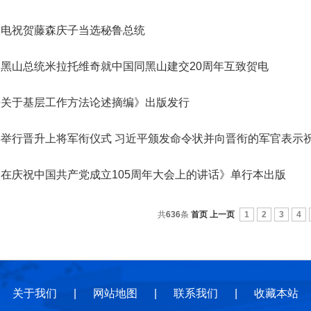
地
地
规
致电祝贺藤森庆子当选秘鲁总统
黑山总统米拉托维奇就中国同黑山建交20周年互致贺电
平关于基层工作方法论述摘编》出版发行
举行晋升上将军衔仪式 习近平颁发命令状并向晋衔的军官表示
在庆祝中国共产党成立105周年大会上的讲话》单行本出版
共
636
条
首页
上一页
1
2
3
4
关于我们
|
网站地图
|
联系我们
|
收藏本站