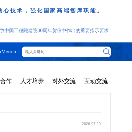
核心技术，强化国家高端智库职能。
致中国工程院建院30周年贺信中作出的重要指示要求
h Version
技合作
人才培养
对外交流
互动交流
工程院机构
院士增选
院士行
外籍院士
咨询管理制度
光华工程科技奖
更多
更多
更多
更多
更多
更多
更多
2025年度影响因子出
提名和评选
获奖人员名单
大事记
光华奖介绍
中国工程院关于印发《中国工程院咨询项目依托单位的管理规定》的通知
2025-12-08
机构图
智汇云岭药乡 赋能产业振兴
院领导
中国工程院院刊
通知公告
2025年当选外籍院士共24人
2026-07-20
光华工程科技奖简介
了2026年度期刊引
2026年5月19日-21日，中国工
2025-03-04
中国工程院关于印发《中国工程院院士科技咨询工作管理规定》的通知
2025-12-08
院士大会
主席团
ion Rreports，JC
程院云岭中药材院士行在昆明、