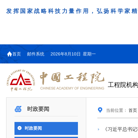
发挥国家战略科技力量作用，弘扬科学家
首页
邮件系统
2026年8月10日 星期一
工程院机
机构图
院士名单
院领导
咨询工作简介
学术研讨
工作动态
教育委员会简介
国际交流与合作动态
更多
更多
更多
更多
时政要闻
当前位置：
首页
中国工程院教育委员会以习近平新时代中国特
江西研究院组织召开省校产
第29届中日韩工程院圆桌会
978
学部院士名单
人
医药卫生学部学术报告会在京举行
学研合作交流会
议在首尔召开
色社会主义思想为指导，深入贯彻落实党的二十大
全体院士名单
机械与运载工程学部
时政要闻
《习近平总书记
为深入贯彻落实习近平总书记在国家科
7月9日，中国工程科技发展战略
2026年7月23日，第29届中日韩
和二十届历次全会精神，按照全国教育大会和中央
信息与电子工程学部
奖励大会、两院院士大会、中国科协第
江西研究院（以下简称“江西研
工程院圆桌会议在韩国首尔成功