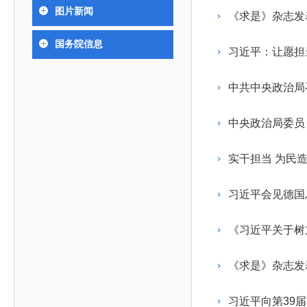
393
人才工作会议有关部署要求，切实履行教育委员会
中国工程院是中国工程科学技术界最高荣誉
人
全国代表大会上的重要讲话精神，充分
究院”）联合江西省科技成果转
举行。本届会议由韩国工程院轮
图片新闻
化工、冶金与材料工程学部
《求是》杂志发
院长-张玉
各项职能，发挥工程教育领域国家高端智库作用，
术引领作用，2026年7月10日下午，
移转化中心，组织江西省相关地
值主办，三国工程院院士及代表
资深院士名单
性、咨询性学术机构。组织院士开展战略咨询研
能源与矿业工程学部
院医药卫生学部学术报告会在北京会议
市、企业赴京与北京化工大学举
100余人现场参会。韩国工程院
2026-08-03
2026-04-11
2026
2026年中国工程科技论坛在京举行
中国工程院副院长邓秀新调研云南研究院
“非排他性国际材料与试验标准协作机制研究” 国际合作战略咨询项目启动会在京召开
为一体推进教育科技人才发展，统筹建设教育强
国务院信息
究，为国家决策提供支撑服务是中国工程院的主要
行。6位院士做报告，50余位院士参
办产学研合作交流会。北京化工
国际关系委员会主席朴宰佑院
习近平：让愿担
土木、水利与建筑工程学部
7
国、科技强国、人才强国提供支撑。主要任务有：
职能和中心工作之一。
人
会。
大学党委常委、副校长许海军，
士、中国工程院国际合作局副局
环境与轻纺工程学部
2026-03-26
2026-07-27
2026
“中欧农业绿色科技合作战略研究” 国际合作战略咨询项目启动会在京召开
中国工程院2026年地方研究院咨询项目管理工作培训会召开
健康中国与生物医药工程创新研讨会暨第五届中医药高质量发展大会在天津召开
江西省科学院党组成员、副院长
长（主持工作）丁宁、日本工程
香港院士名单
一是贯彻落实习近平总书记重要指示批示精神
党的二十大提出，完善国家科技创新体系，强
中共中央政治局
章国勇，江西研究院副院长邹慧
院原副院长原山优子致开幕辞。
农业学部
和其他中央领导同志有关批示要求，围绕党中央决
化科技战略咨询，提升国家创新体系整体效能。中
出席会议。
2026-03-24
2026-07-20
2026
中国工程院外籍院士参加第十八次院士大会系列活动
山西省人民政府 中国工程院合作委员会第一次会议在太原召开
第十五届化工、冶金与材料工程学术会议在广州召开
医药卫生学部
3
策部署，充分发挥高端智库作用，组织院士、专家
人
国工程院以习近平新时代中国特色社会主义思想为
副院长-陈建
工程管理学部(85人,其中79 人为跨学
台湾院士名单
开展与工程教育（包括工、农、医科）有关的咨询
2026-03-04
2026-05-03
2026
香港工程师学会交流团访问我院
中国工程院第四届科技合作委员会第四次会议在京召开
中国工程院工程科技学术研讨会——细胞治疗学术会议在京召开
指导，按照党中央、国务院战略部署，坚持“服务决
研究，为党和国家决策提出咨询意见和建议。
实干担当 为民
策、适度超前”，坚持以科学咨询支撑科学决策，坚
二是加强同教育界、产业界和科技界的联系，
持“顶天立地”，积极推进国家工程科技思想库建设和
习近平会见德国
促进工程教育与经济建设紧密结合，促进工程技术
国家高端智库建设试点工作，为提升我国科技创新
人才的合理使用与科学管理。
能力、强化关键核心技术攻关、加快建设创新型国
《习近平关于树
三是积极推动我国继续工程教育的发展及其体
家、支撑经济社会高质量发展、实现中华民族伟大
系的建立和完善，促进院校工程教育与继续工程教
复兴的中国梦，提供科技智力支撑。
《求是》杂志发
育有机结合。
中国工程院组织开展的战略咨询研究，主要结
四是加强工程教育的学术研究、宣传和科普工
合国民经济和社会发展规划、计划，组织研究工程
习近平向第39