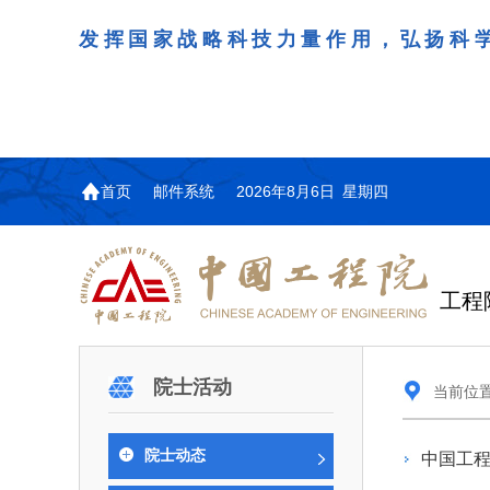
发挥国家战略科技力量作用，弘扬科
首页
邮件系统
2026年8月6日 星期四
工程
机构图
院士名单
院
咨询工作简介
学术研讨
工作动态
教育委员会简介
国际交流与合作动态
更
更
更
更多
院士活动
当前位
中国工程院教育委员会以习近平新时代中国
江西研究院组织召开省校
第29届中日韩工程院圆
978
学部院士名单
人
医药卫生学部学术报告会
学研合作交流会
议在首尔召开
色社会主义思想为指导，深入贯彻落实党的二十
全体院士名单
机械与运载工程学部
院士动态
中国工
为深入贯彻落实习近平总书记
7月9日，中国工程科技发展战
2026年7月23日，第29届中
和二十届历次全会精神，按照全国教育大会和中
信息与电子工程学部
奖励大会、两院院士大会、中
江西研究院（以下简称“江西
工程院圆桌会议在韩国首尔