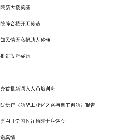
会
誉
神，充分发挥学
转
院轮
星防御与利用战略研究”启动会
研究院”）学术委员会会议暨项
R）。中国工程院主管的En
纪委委员中的院士名单
123
人
“深部地热多资源协同开发战略研究”重大项目成果交流会在京召开
“国家集成电路学院的体制机制研究”咨询项目中期研讨会成功举办
程院新大楼奠基
2026-07-20
2026-05-21
院长-张玉卓
副院长-张军
副院长-陈杰
副院长-李仲平
，
日下午，中国工程
地
代表
在京召开。中国工程院副院长李
目评审会在武汉召开。湖北研究
刊群再创佳绩，包括Engi
研
141
人
北京会议中心举
举
程院
仲平院士出席会议并讲话，项目
院学术委员会主任、中国工程院
多本期刊影响因子稳步提升
03
11
2026-07-10
2026-07-30
2026-02-06
陈建峰秘书长赴《中国工程科学》杂志社调研
湖南省特色果业创新发展战略研究结题会在长沙召开
“‘人工智能+’背景下地球观测领域的GEO国际合作对策研究”国际合作战略咨询项目启动会在京召开
强
要
两会代表中院士名单
“西藏清洁能源高质量发展战略与路径研究” 重大项目启动会在拉萨召开
中国工程院第七届教育委员会第六次会议在京召开
2026-07-20
2026-05-07
位院士参加报告
工
佑院
负责人吴伟仁院士主持会议。费
院士、中国科学院院士李德仁主
ring影响因子达到12.
程院综合楼开工奠基
115
人
，
副局
爱国、童小华、邓宗全、黄殿中
持会议。湖北研究院名誉院长、
8本期刊中排名第3。Engi
79
26
27
2026-05-29
2026-07-27
2026-02-06
人
中国工程院发布：2025年度全球工程前沿
湖南省“十五五”科技创新总体规划研究等项目结题会在京召开
“中欧节能建筑降碳路径与合作发展战略研究” 国际合作战略咨询项目启动会在京召开
“新时代核安全治理技术体系发展战略研究” 重大项目启动会在京召开
“面向发展新质生产力的工程博士研究生教育综合改革研究”项目中期汇报会在北京举行
长
工程
院士，以及来自俄罗斯、法国、
湖北省科协名誉主席郭生练，中
院院刊，由中国工程院与
2026-07-20
2026-04-10
神
强
中知民情无私捐助人称颂
383
已故院士名单
慧
辞。
96
泰国、意大利、乌拉圭、克罗地
国工程院院士王汉中、杨春和、
主办，旨在提供高水平工
人
人
决
中
亚、塞尔维亚等9个国家和地区
金梅林，湖北研究院特聘研究员
与交流平台。期刊涵盖机
24
20
2026-04-14
2026-01-28
2026-05-11
第三届中瑞工程院创新论坛在日内瓦成功举办
湖北省智能农业装备发展战略研究项目中期推进会召开
“炼化行业多元原料流程再造与多能耦合利用战略研究”重点咨询项目启动会在京召开
“国家战略急需人才培养机制与路径研究”项目中期研讨会顺利召开
2026-07-17
2026-03-26
135
人
家
的专家组成员，项目组成员和中
李光、李斌、魏龙等，湖北省科
与电子工程、化工冶金与
为
妥推进政府采购
院长-陈建峰
副院长-陈薇
25
人为跨学部院士)
国工程院国际合作局有关同志近
协副主席孙建刚，武汉市科协副
业工程、土木水利与建筑
已故外籍院士名单
人
询
04
03
2026-02-06
2026-05-03
2026-01-15
江西打造炼化一体化和化工新材料先进制造业集群路径研究通过综合绩效评价
“中韩海洋经济与可持续发展合作研究”项目推进会召开
“我国智能生物制造发展战略研究” 重大项目启动会在京召开
“建设国家交叉学科中心实施路径研究” 咨询项目启动会在京召开
决
2026-07-17
2026-01-20
50人参加会议。
主席雷萍等院士专家共同组成评
程、农业、医药卫生、工
闻
坚
审专家组。
续工程等十大领域。
，
和
举办首批新调入人员培训班
术
新
国
副院长作《新型工业化之路与自主创新》报告
体
大
教
党委召开学习侯祥麟院士座谈会
结
工
程
被送真情