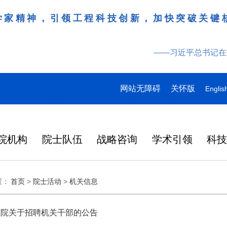
学家精神，引领工程科技创新，加快突破关键
——习近平总书记在
网站无障碍
关怀版
Englis
院机构
院士队伍
战略咨询
学术引领
科
领导
多
多
多
研究动态
战略咨询
工作动态
更多
院刊建设
更多
更多
更多
更多
更多
更多
置：
首页
>
院士活动
>
机关信息
特
产
桌会
978
“近地小行星防御与利用战略
湖北研究院学术委员会会议
Engineering刊群
145
“耦合可再生能源的煤炭清洁高效利用战略研究”重点项目启动会在徐州召开
“农林类‘双一流’高校教育科技人才一体化发展战略实施路径与效能评价研究”项目启动会在昆明召开
人
2026-07-27
2026-07-29
在京举行
外籍院士名单
人
研究” 国际合作战略咨询项
暨项目评审会在武汉召开
炉
大
137
人
目启动会在京召开
程院关于招聘机关干部的公告
在国家科学技术
略
日韩
2026年7月3日，中国工程院国
3月31日，中国工程科技发展战
6月17日，科睿唯安发布
化工、冶金与材料工程学部2026年科技战略咨询项目联合启动会在长沙召开
“教育科技人才一体发展战略实施路径与效能评价研究”“中国工程教育蓝皮书”项目启动会在北京召开
2026-07-27
2026-07-07
央
146
人
中央委员、中央候补委员和中央
国科协第十一次
研
成功
际合作战略咨询项目“近地小行
略湖北研究院（以下简称“湖北
证报告（Journal Citat