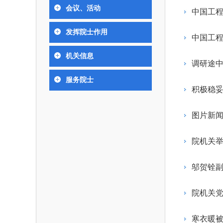
393
人才工作会议有关部署要求，切实履行教育委员
中国工程院是中国工程科学技术界最高荣
人
全国代表大会上的重要讲话精
究院”）联合江西省科技成果
举行。本届会议由韩国工程
会议、活动
化工、冶金与材料工程学部
中国工
各项职能，发挥工程教育领域国家高端智库作用
术引领作用，2026年7月10
移转化中心，组织江西省相关
值主办，三国工程院院士及
资深院士名单
性、咨询性学术机构。组织院士开展战略咨询
能源与矿业工程学部
院医药卫生学部学术报告会在
市、企业赴京与北京化工大学
100余人现场参会。韩国工
2026-08-
2026-04-
2026年中国工程科技论坛在京举行
中国工程院副院长邓秀新调研云南研究院
“非排他性国际材料与试验标准协作机制研究” 国际合作战略咨询项目启动会在京召开
为一体推进教育科技人才发展，统筹建设教育
发挥院士作用
究，为国家决策提供支撑服务是中国工程院的主
行。6位院士做报告，50余
办产学研合作交流会。北京化
国际关系委员会主席朴宰
中国工
土木、水利与建筑工程学部
7
国、科技强国、人才强国提供支撑。主要任务有：
职能和中心工作之一。
人
会。
大学党委常委、副校长许海军
士、中国工程院国际合作局
环境与轻纺工程学部
2026-03-
2026-07-
“中欧农业绿色科技合作战略研究” 国际合作战略咨询项目启动会在京召开
中国工程院2026年地方研究院咨询项目管理工作培训会召开
健康中国与生物医药工程创新研讨会暨第五届中医药高质量发展大会在天津召开
机关信息
江西省科学院党组成员、副院
长（主持工作）丁宁、日本
香港院士名单
一是贯彻落实习近平总书记重要指示批示精
党的二十大提出，完善国家科技创新体系，
调研途
章国勇，江西研究院副院长邹
院原副院长原山优子致开幕
农业学部
和其他中央领导同志有关批示要求，围绕党中央
化科技战略咨询，提升国家创新体系整体效能。
出席会议。
2026-03-
2026-07-
中国工程院外籍院士参加第十八次院士大会系列活动
山西省人民政府 中国工程院合作委员会第一次会议在太原召开
第十五届化工、冶金与材料工程学术会议在广州召开
服务院士
医药卫生学部
3
策部署，充分发挥高端智库作用，组织院士、专
人
国工程院以习近平新时代中国特色社会主义思想
积极稳
副
工程管理学部(85人,其中79 
台湾院士名单
开展与工程教育（包括工、农、医科）有关的咨
2026-03-
2026-05-
香港工程师学会交流团访问我院
中国工程院第四届科技合作委员会第四次会议在京召开
中国工程院工程科技学术研讨会——细胞治疗学术会议在京召开
指导，按照党中央、国务院战略部署，坚持“服务
研究，为党和国家决策提出咨询意见和建议。
图片新
策、适度超前”，坚持以科学咨询支撑科学决策，
二是加强同教育界、产业界和科技界的联系
持“顶天立地”，积极推进国家工程科技思想库建设
院机关
促进工程教育与经济建设紧密结合，促进工程技
国家高端智库建设试点工作，为提升我国科技创
人才的合理使用与科学管理。
能力、强化关键核心技术攻关、加快建设创新型
邬贺铨
三是积极推动我国继续工程教育的发展及其
家、支撑经济社会高质量发展、实现中华民族伟
系的建立和完善，促进院校工程教育与继续工程
复兴的中国梦，提供科技智力支撑。
院机关
育有机结合。
中国工程院组织开展的战略咨询研究，主要
四是加强工程教育的学术研究、宣传和科普
合国民经济和社会发展规划、计划，组织研究工
寒衣暖