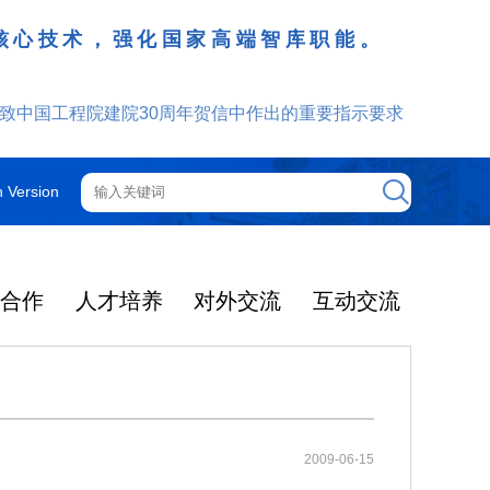
核心技术，强化国家高端智库职能。
致中国工程院建院30周年贺信中作出的重要指示要求
h Version
技合作
人才培养
对外交流
互动交流
工程院机构
院士增选
院士行
外籍院士
咨询管理制度
光华工程科技奖
更多
更多
更多
更多
更多
更多
更多
2025年度影响因子出
提名和评选
获奖人员名单
大事记
光华奖介绍
中国工程院关于印发《中国工程院咨询项目依托单位的管理规定》的通知
2025-12-08
机构图
智汇云岭药乡 赋能产业振兴
院领导
中国工程院院刊
通知公告
2025年当选外籍院士共24人
2009-06-15
光华工程科技奖简介
了2026年度期刊引
2026年5月19日-21日，中国工
2025-03-04
中国工程院关于印发《中国工程院院士科技咨询工作管理规定》的通知
2025-12-08
院士大会
主席团
ion Rreports，JC
程院云岭中药材院士行在昆明、