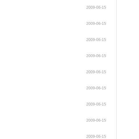
gineering系列期
普洱成功举行。中国工程院张伯
中国工程院关于印发《中国工程院科技战略咨询项目管理办法》的通知
2025-12-08
2009-06-15
neering主刊在内的
礼、朱有勇、王广基、朱兆云、
各学部常委会
内设机构
。其中，Enginee
陈士林、杜官本、高月、阿吉艾
2026-05-12
2026-05-20
中国工程院 “化工新材料创新与高质量发展”院士行在山东烟台顺利举办
《Engineering（工程）》
办法规定
2023年当选外籍院士共16人
中国工程院2025年科技战略咨询项目管理工作培训会在京举办
2025-05-13
2，在全球工程综合类17
克拜尔·艾萨等8位院士及40余位
2009-06-15
各专门委员会
两院资深院士工作委员会
neering为中国工程
行业专家、企业家齐聚云岭，为
2026-03-26
2026-04-27
中国工程院院士赣南行在江西赣州举办
中国工程院关于印发《院士科技咨询专项经费管理办法》的通知
高等教育出版社联合
云南中药材产业高质量发展“把
2022-05-25
2009-06-15
程科技重大成果发布
脉问诊”、建言献策。
院士增选政策委员会
科学道德建设委员会
咨询工作委员会
械与运载工程、信息
2026-03-12
2025-09-15
MedScience编委会暨青年编委会第一次会议在京召开
中国工程院“医药卫生学部院士新疆基层调研与帮扶活动”举行
中国工程院农业学部2022年咨询项目启动预备会在线上召开
2022-03-15
《中国工程科学》
2021年当选外籍院士共20人
材料工程、能源与矿
历次增选情况
2009-06-15
科技合作委员会
学术与出版委员会
教育委员会
工程、环境与轻纺工
2025-12-09
2025-06-17
Engineering 2025年11月刊目录 卫星互联网组网理论与关键技术专题
江苏钢铁交通低碳融合发展院士行在南京举行
中国工程院咨询项目经费监管系统培训工作会议在京召开
2021-03-09
程管理、气候与可持
2009-06-15
关于公布第十六届光华工程科技奖通过初评的候选人名单的公告
2026-04-02
2009-06-15
关于提名第十六届光华工程科技奖候选人的通知
2025-09-01
2009-06-15
2009-06-15
2009-06-15