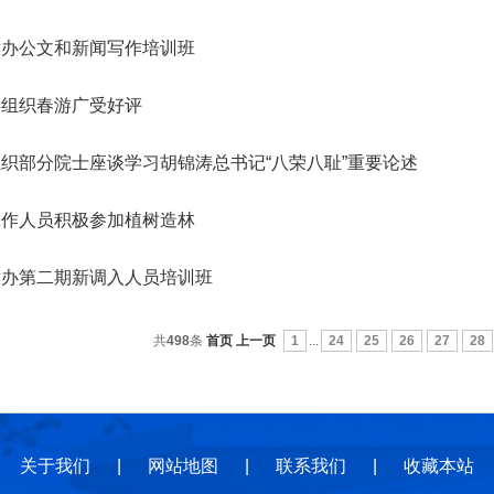
地
地
规
举办公文和新闻写作培训班
委组织春游广受好评
织部分院士座谈学习胡锦涛总书记“八荣八耻”重要论述
工作人员积极参加植树造林
举办第二期新调入人员培训班
共
498
条
首页
上一页
1
...
24
25
26
27
28
关于我们
|
网站地图
|
联系我们
|
收藏本站