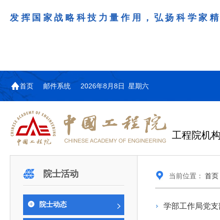
发挥国家战略科技力量作用，弘扬科学家
首页
邮件系统
2026年8月8日 星期六
工程院机
机构图
院士名单
院领导
咨询工作简介
学术研讨
工作动态
教育委员会简介
国际交流与合作动态
更多
更多
更多
更多
院士活动
当前位置：
首页
中国工程院教育委员会以习近平新时代中国特
江西研究院组织召开省校产
第29届中日韩工程院圆桌会
978
学部院士名单
人
医药卫生学部学术报告会在京举行
学研合作交流会
议在首尔召开
色社会主义思想为指导，深入贯彻落实党的二十大
全体院士名单
机械与运载工程学部
院士动态
学部工作局党支
为深入贯彻落实习近平总书记在国家科
7月9日，中国工程科技发展战略
2026年7月23日，第29届中日韩
和二十届历次全会精神，按照全国教育大会和中央
信息与电子工程学部
奖励大会、两院院士大会、中国科协第
江西研究院（以下简称“江西研
工程院圆桌会议在韩国首尔成功