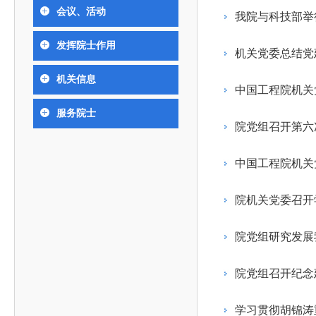
393
人才工作会议有关部署要求，切实履行教育委员会
中国工程院是中国工程科学技术界最高荣誉
人
全国代表大会上的重要讲话精神，充分
究院”）联合江西省科技成果转
举行。本届会议由韩国工程院轮
会议、活动
化工、冶金与材料工程学部
我院与科技部举
院长-张玉
各项职能，发挥工程教育领域国家高端智库作用，
术引领作用，2026年7月10日下午，
移转化中心，组织江西省相关地
值主办，三国工程院院士及代表
资深院士名单
性、咨询性学术机构。组织院士开展战略咨询研
能源与矿业工程学部
院医药卫生学部学术报告会在北京会议
市、企业赴京与北京化工大学举
100余人现场参会。韩国工程院
2026-08-03
2026-04-11
2026
2026年中国工程科技论坛在京举行
中国工程院副院长邓秀新调研云南研究院
“非排他性国际材料与试验标准协作机制研究” 国际合作战略咨询项目启动会在京召开
为一体推进教育科技人才发展，统筹建设教育强
发挥院士作用
究，为国家决策提供支撑服务是中国工程院的主要
行。6位院士做报告，50余位院士参
办产学研合作交流会。北京化工
国际关系委员会主席朴宰佑院
机关党委总结党
土木、水利与建筑工程学部
7
国、科技强国、人才强国提供支撑。主要任务有：
职能和中心工作之一。
人
会。
大学党委常委、副校长许海军，
士、中国工程院国际合作局副局
环境与轻纺工程学部
2026-03-26
2026-07-27
2026
“中欧农业绿色科技合作战略研究” 国际合作战略咨询项目启动会在京召开
中国工程院2026年地方研究院咨询项目管理工作培训会召开
健康中国与生物医药工程创新研讨会暨第五届中医药高质量发展大会在天津召开
机关信息
江西省科学院党组成员、副院长
长（主持工作）丁宁、日本工程
香港院士名单
一是贯彻落实习近平总书记重要指示批示精神
党的二十大提出，完善国家科技创新体系，强
中国工程院机关
章国勇，江西研究院副院长邹慧
院原副院长原山优子致开幕辞。
农业学部
和其他中央领导同志有关批示要求，围绕党中央决
化科技战略咨询，提升国家创新体系整体效能。中
出席会议。
2026-03-24
2026-07-20
2026
中国工程院外籍院士参加第十八次院士大会系列活动
山西省人民政府 中国工程院合作委员会第一次会议在太原召开
第十五届化工、冶金与材料工程学术会议在广州召开
服务院士
医药卫生学部
3
策部署，充分发挥高端智库作用，组织院士、专家
人
国工程院以习近平新时代中国特色社会主义思想为
院党组召开第六
副院长-陈建
工程管理学部(85人,其中79 人为跨学
台湾院士名单
开展与工程教育（包括工、农、医科）有关的咨询
2026-03-04
2026-05-03
2026
香港工程师学会交流团访问我院
中国工程院第四届科技合作委员会第四次会议在京召开
中国工程院工程科技学术研讨会——细胞治疗学术会议在京召开
指导，按照党中央、国务院战略部署，坚持“服务决
研究，为党和国家决策提出咨询意见和建议。
中国工程院机关
策、适度超前”，坚持以科学咨询支撑科学决策，坚
二是加强同教育界、产业界和科技界的联系，
持“顶天立地”，积极推进国家工程科技思想库建设和
院机关党委召开
促进工程教育与经济建设紧密结合，促进工程技术
国家高端智库建设试点工作，为提升我国科技创新
人才的合理使用与科学管理。
能力、强化关键核心技术攻关、加快建设创新型国
院党组研究发展
三是积极推动我国继续工程教育的发展及其体
家、支撑经济社会高质量发展、实现中华民族伟大
系的建立和完善，促进院校工程教育与继续工程教
复兴的中国梦，提供科技智力支撑。
院党组召开纪念
育有机结合。
中国工程院组织开展的战略咨询研究，主要结
四是加强工程教育的学术研究、宣传和科普工
合国民经济和社会发展规划、计划，组织研究工程
学习贯彻胡锦涛