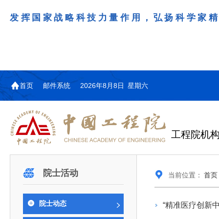
发挥国家战略科技力量作用，弘扬科学家
首页
邮件系统
2026年8月8日 星期六
工程院机
机构图
院士名单
院领导
咨询工作简介
学术研讨
工作动态
教育委员会简介
国际交流与合作动态
更多
更多
更多
更多
院士活动
当前位置：
首页
中国工程院教育委员会以习近平新时代中国特
江西研究院组织召开省校产
第29届中日韩工程院圆桌会
978
学部院士名单
人
医药卫生学部学术报告会在京举行
学研合作交流会
议在首尔召开
色社会主义思想为指导，深入贯彻落实党的二十大
全体院士名单
机械与运载工程学部
院士动态
“精准医疗创新
为深入贯彻落实习近平总书记在国家科
7月9日，中国工程科技发展战略
2026年7月23日，第29届中日韩
和二十届历次全会精神，按照全国教育大会和中央
信息与电子工程学部
奖励大会、两院院士大会、中国科协第
江西研究院（以下简称“江西研
工程院圆桌会议在韩国首尔成功