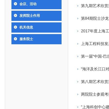
393
人才工作会议有关部署要求，切实履行教育委员会
中国工程院是中国工程科学技术界最高荣誉
人
全国代表大会上的重要讲话精神，充分
究院”）联合江西省科技成果转
举行。本届会议由韩国工程院轮
会议、活动
化工、冶金与材料工程学部
第九期艺术欣赏
院长-张玉
各项职能，发挥工程教育领域国家高端智库作用，
术引领作用，2026年7月10日下午，
移转化中心，组织江西省相关地
值主办，三国工程院院士及代表
资深院士名单
性、咨询性学术机构。组织院士开展战略咨询研
能源与矿业工程学部
院医药卫生学部学术报告会在北京会议
市、企业赴京与北京化工大学举
100余人现场参会。韩国工程院
2026-08-03
2026-04-11
2026
2026年中国工程科技论坛在京举行
中国工程院副院长邓秀新调研云南研究院
“非排他性国际材料与试验标准协作机制研究” 国际合作战略咨询项目启动会在京召开
为一体推进教育科技人才发展，统筹建设教育强
发挥院士作用
究，为国家决策提供支撑服务是中国工程院的主要
行。6位院士做报告，50余位院士参
办产学研合作交流会。北京化工
国际关系委员会主席朴宰佑院
第84期院士沙
土木、水利与建筑工程学部
7
国、科技强国、人才强国提供支撑。主要任务有：
职能和中心工作之一。
人
会。
大学党委常委、副校长许海军，
士、中国工程院国际合作局副局
环境与轻纺工程学部
2026-03-26
2026-07-27
2026
“中欧农业绿色科技合作战略研究” 国际合作战略咨询项目启动会在京召开
中国工程院2026年地方研究院咨询项目管理工作培训会召开
健康中国与生物医药工程创新研讨会暨第五届中医药高质量发展大会在天津召开
机关信息
江西省科学院党组成员、副院长
长（主持工作）丁宁、日本工程
香港院士名单
一是贯彻落实习近平总书记重要指示批示精神
党的二十大提出，完善国家科技创新体系，强
2017年度上
章国勇，江西研究院副院长邹慧
院原副院长原山优子致开幕辞。
农业学部
和其他中央领导同志有关批示要求，围绕党中央决
化科技战略咨询，提升国家创新体系整体效能。中
出席会议。
2026-03-24
2026-07-20
2026
中国工程院外籍院士参加第十八次院士大会系列活动
山西省人民政府 中国工程院合作委员会第一次会议在太原召开
第十五届化工、冶金与材料工程学术会议在广州召开
服务院士
医药卫生学部
3
策部署，充分发挥高端智库作用，组织院士、专家
人
国工程院以习近平新时代中国特色社会主义思想为
上海工程科技发
副院长-陈建
工程管理学部(85人,其中79 人为跨学
台湾院士名单
开展与工程教育（包括工、农、医科）有关的咨询
2026-03-04
2026-05-03
2026
香港工程师学会交流团访问我院
中国工程院第四届科技合作委员会第四次会议在京召开
中国工程院工程科技学术研讨会——细胞治疗学术会议在京召开
指导，按照党中央、国务院战略部署，坚持“服务决
研究，为党和国家决策提出咨询意见和建议。
第一届“中国-
策、适度超前”，坚持以科学咨询支撑科学决策，坚
二是加强同教育界、产业界和科技界的联系，
持“顶天立地”，积极推进国家工程科技思想库建设和
“海洋及长江口
促进工程教育与经济建设紧密结合，促进工程技术
国家高端智库建设试点工作，为提升我国科技创新
人才的合理使用与科学管理。
能力、强化关键核心技术攻关、加快建设创新型国
第八期艺术欣赏
三是积极推动我国继续工程教育的发展及其体
家、支撑经济社会高质量发展、实现中华民族伟大
系的建立和完善，促进院校工程教育与继续工程教
复兴的中国梦，提供科技智力支撑。
两院院士参观考
育有机结合。
中国工程院组织开展的战略咨询研究，主要结
四是加强工程教育的学术研究、宣传和科普工
合国民经济和社会发展规划、计划，组织研究工程
“上海科创中心