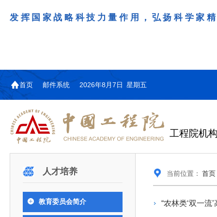
发挥国家战略科技力量作用，弘扬科学家
首页
邮件系统
2026年8月7日 星期五
工程院机
机构图
院士名单
院领导
咨询工作简介
学术研讨
工作动态
教育委员会简介
国际交流与合作动态
更多
更多
更多
更多
人才培养
当前位置：
首页
中国工程院教育委员会以习近平新时代中国特
江西研究院组织召开省校产
第29届中日韩工程院圆桌会
978
学部院士名单
人
医药卫生学部学术报告会在京举行
学研合作交流会
议在首尔召开
色社会主义思想为指导，深入贯彻落实党的二十大
全体院士名单
机械与运载工程学部
教育委员会简介
“农林类‘双一
为深入贯彻落实习近平总书记在国家科
7月9日，中国工程科技发展战略
2026年7月23日，第29届中日韩
和二十届历次全会精神，按照全国教育大会和中央
信息与电子工程学部
奖励大会、两院院士大会、中国科协第
江西研究院（以下简称“江西研
工程院圆桌会议在韩国首尔成功