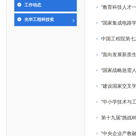
393
人才工作会议有关部署要求，切实履行教育委员会
中国工程院是中国工程科学技术界最高荣誉
人
全国代表大会上的重要讲话精神，充分
究院”）联合江西省科技成果转
举行。本届会议由韩国工程院轮
工作动态
化工、冶金与材料工程学部
“教育科技人才
院长-张玉
各项职能，发挥工程教育领域国家高端智库作用，
术引领作用，2026年7月10日下午，
移转化中心，组织江西省相关地
值主办，三国工程院院士及代表
资深院士名单
性、咨询性学术机构。组织院士开展战略咨询研
能源与矿业工程学部
院医药卫生学部学术报告会在北京会议
市、企业赴京与北京化工大学举
100余人现场参会。韩国工程院
2026-08-03
2026-04-11
2026
2026年中国工程科技论坛在京举行
中国工程院副院长邓秀新调研云南研究院
“非排他性国际材料与试验标准协作机制研究” 国际合作战略咨询项目启动会在京召开
为一体推进教育科技人才发展，统筹建设教育强
光华工程科技奖
究，为国家决策提供支撑服务是中国工程院的主要
行。6位院士做报告，50余位院士参
办产学研合作交流会。北京化工
国际关系委员会主席朴宰佑院
“国家集成电路
土木、水利与建筑工程学部
7
国、科技强国、人才强国提供支撑。主要任务有：
职能和中心工作之一。
人
会。
大学党委常委、副校长许海军，
士、中国工程院国际合作局副局
环境与轻纺工程学部
2026-03-26
2026-07-27
2026
“中欧农业绿色科技合作战略研究” 国际合作战略咨询项目启动会在京召开
中国工程院2026年地方研究院咨询项目管理工作培训会召开
健康中国与生物医药工程创新研讨会暨第五届中医药高质量发展大会在天津召开
江西省科学院党组成员、副院长
长（主持工作）丁宁、日本工程
香港院士名单
一是贯彻落实习近平总书记重要指示批示精神
党的二十大提出，完善国家科技创新体系，强
中国工程院第七
章国勇，江西研究院副院长邹慧
院原副院长原山优子致开幕辞。
农业学部
和其他中央领导同志有关批示要求，围绕党中央决
化科技战略咨询，提升国家创新体系整体效能。中
出席会议。
2026-03-24
2026-07-20
2026
中国工程院外籍院士参加第十八次院士大会系列活动
山西省人民政府 中国工程院合作委员会第一次会议在太原召开
第十五届化工、冶金与材料工程学术会议在广州召开
医药卫生学部
3
策部署，充分发挥高端智库作用，组织院士、专家
人
国工程院以习近平新时代中国特色社会主义思想为
“面向发展新质
副院长-陈建
工程管理学部(85人,其中79 人为跨学
台湾院士名单
开展与工程教育（包括工、农、医科）有关的咨询
2026-03-04
2026-05-03
2026
香港工程师学会交流团访问我院
中国工程院第四届科技合作委员会第四次会议在京召开
中国工程院工程科技学术研讨会——细胞治疗学术会议在京召开
指导，按照党中央、国务院战略部署，坚持“服务决
研究，为党和国家决策提出咨询意见和建议。
“国家战略急需
策、适度超前”，坚持以科学咨询支撑科学决策，坚
二是加强同教育界、产业界和科技界的联系，
持“顶天立地”，积极推进国家工程科技思想库建设和
“建设国家交叉
促进工程教育与经济建设紧密结合，促进工程技术
国家高端智库建设试点工作，为提升我国科技创新
人才的合理使用与科学管理。
能力、强化关键核心技术攻关、加快建设创新型国
“中小学技术与
三是积极推动我国继续工程教育的发展及其体
家、支撑经济社会高质量发展、实现中华民族伟大
系的建立和完善，促进院校工程教育与继续工程教
复兴的中国梦，提供科技智力支撑。
第十九届“挑战
育有机结合。
中国工程院组织开展的战略咨询研究，主要结
四是加强工程教育的学术研究、宣传和科普工
合国民经济和社会发展规划、计划，组织研究工程
“中央企业产教