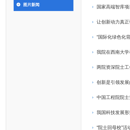
393
人才工作会议有关部署要求，切实履行教育委员会
中国工程院是中国工程科学技术界最高荣誉
人
全国代表大会上的重要讲话精神，充分
究院”）联合江西省科技成果转
举行。本届会议由韩国工程院轮
图片新闻
化工、冶金与材料工程学部
国家高端智库项
院长-张玉
各项职能，发挥工程教育领域国家高端智库作用，
术引领作用，2026年7月10日下午，
移转化中心，组织江西省相关地
值主办，三国工程院院士及代表
资深院士名单
性、咨询性学术机构。组织院士开展战略咨询研
能源与矿业工程学部
院医药卫生学部学术报告会在北京会议
市、企业赴京与北京化工大学举
100余人现场参会。韩国工程院
2026-08-03
2026-04-11
2026
2026年中国工程科技论坛在京举行
中国工程院副院长邓秀新调研云南研究院
“非排他性国际材料与试验标准协作机制研究” 国际合作战略咨询项目启动会在京召开
为一体推进教育科技人才发展，统筹建设教育强
究，为国家决策提供支撑服务是中国工程院的主要
行。6位院士做报告，50余位院士参
办产学研合作交流会。北京化工
国际关系委员会主席朴宰佑院
让创新动力真正
土木、水利与建筑工程学部
7
国、科技强国、人才强国提供支撑。主要任务有：
职能和中心工作之一。
人
会。
大学党委常委、副校长许海军，
士、中国工程院国际合作局副局
环境与轻纺工程学部
2026-03-26
2026-07-27
2026
“中欧农业绿色科技合作战略研究” 国际合作战略咨询项目启动会在京召开
中国工程院2026年地方研究院咨询项目管理工作培训会召开
健康中国与生物医药工程创新研讨会暨第五届中医药高质量发展大会在天津召开
江西省科学院党组成员、副院长
长（主持工作）丁宁、日本工程
香港院士名单
一是贯彻落实习近平总书记重要指示批示精神
党的二十大提出，完善国家科技创新体系，强
“国际化绿色化
章国勇，江西研究院副院长邹慧
院原副院长原山优子致开幕辞。
农业学部
和其他中央领导同志有关批示要求，围绕党中央决
化科技战略咨询，提升国家创新体系整体效能。中
出席会议。
2026-03-24
2026-07-20
2026
中国工程院外籍院士参加第十八次院士大会系列活动
山西省人民政府 中国工程院合作委员会第一次会议在太原召开
第十五届化工、冶金与材料工程学术会议在广州召开
医药卫生学部
3
策部署，充分发挥高端智库作用，组织院士、专家
人
国工程院以习近平新时代中国特色社会主义思想为
我院在西南大学
副院长-陈建
工程管理学部(85人,其中79 人为跨学
台湾院士名单
开展与工程教育（包括工、农、医科）有关的咨询
2026-03-04
2026-05-03
2026
香港工程师学会交流团访问我院
中国工程院第四届科技合作委员会第四次会议在京召开
中国工程院工程科技学术研讨会——细胞治疗学术会议在京召开
指导，按照党中央、国务院战略部署，坚持“服务决
研究，为党和国家决策提出咨询意见和建议。
两院资深院士工
策、适度超前”，坚持以科学咨询支撑科学决策，坚
二是加强同教育界、产业界和科技界的联系，
持“顶天立地”，积极推进国家工程科技思想库建设和
创新是引领发展
促进工程教育与经济建设紧密结合，促进工程技术
国家高端智库建设试点工作，为提升我国科技创新
人才的合理使用与科学管理。
能力、强化关键核心技术攻关、加快建设创新型国
中国工程院院士
三是积极推动我国继续工程教育的发展及其体
家、支撑经济社会高质量发展、实现中华民族伟大
系的建立和完善，促进院校工程教育与继续工程教
复兴的中国梦，提供科技智力支撑。
我国科技发展形
育有机结合。
中国工程院组织开展的战略咨询研究，主要结
四是加强工程教育的学术研究、宣传和科普工
合国民经济和社会发展规划、计划，组织研究工程
“院士回母校”