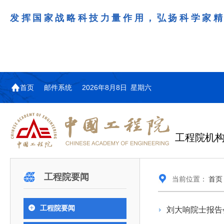
发挥国家战略科技力量作用，弘扬科学家
首页
邮件系统
2026年8月8日 星期六
工程院机
机构图
院士名单
院领导
咨询工作简介
学术研讨
工作动态
教育委员会简介
国际交流与合作动态
更多
更多
更多
更多
工程院要闻
当前位置：
首页
中国工程院教育委员会以习近平新时代中国特
江西研究院组织召开省校产
第29届中日韩工程院圆桌会
978
学部院士名单
人
医药卫生学部学术报告会在京举行
学研合作交流会
议在首尔召开
色社会主义思想为指导，深入贯彻落实党的二十大
全体院士名单
机械与运载工程学部
工程院要闻
刘大响院士报告
为深入贯彻落实习近平总书记在国家科
7月9日，中国工程科技发展战略
2026年7月23日，第29届中日韩
和二十届历次全会精神，按照全国教育大会和中央
信息与电子工程学部
奖励大会、两院院士大会、中国科协第
江西研究院（以下简称“江西研
工程院圆桌会议在韩国首尔成功