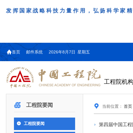
发挥国家战略科技力量作用，弘扬科学家
首页
邮件系统
2026年8月7日 星期五
工程院机
机构图
院士名单
院领导
咨询工作简介
学术研讨
工作动态
教育委员会简介
国际交流与合作动态
更多
更多
更多
更多
工程院要闻
当前位置：
首页
中国工程院教育委员会以习近平新时代中国特
江西研究院组织召开省校产
第29届中日韩工程院圆桌会
978
学部院士名单
人
医药卫生学部学术报告会在京举行
学研合作交流会
议在首尔召开
色社会主义思想为指导，深入贯彻落实党的二十大
全体院士名单
机械与运载工程学部
工程院要闻
第四届中国工程
为深入贯彻落实习近平总书记在国家科
7月9日，中国工程科技发展战略
2026年7月23日，第29届中日韩
和二十届历次全会精神，按照全国教育大会和中央
信息与电子工程学部
奖励大会、两院院士大会、中国科协第
江西研究院（以下简称“江西研
工程院圆桌会议在韩国首尔成功