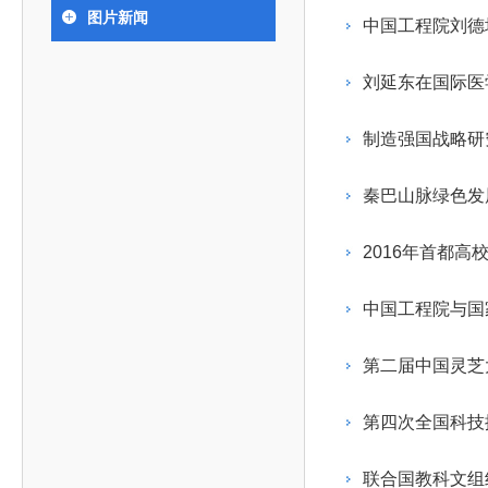
393
人才工作会议有关部署要求，切实履行教育委员会
中国工程院是中国工程科学技术界最高荣誉
人
全国代表大会上的重要讲话精神，充分
究院”）联合江西省科技成果转
举行。本届会议由韩国工程院轮
图片新闻
化工、冶金与材料工程学部
中国工程院刘德
院长-张玉
各项职能，发挥工程教育领域国家高端智库作用，
术引领作用，2026年7月10日下午，
移转化中心，组织江西省相关地
值主办，三国工程院院士及代表
资深院士名单
性、咨询性学术机构。组织院士开展战略咨询研
能源与矿业工程学部
院医药卫生学部学术报告会在北京会议
市、企业赴京与北京化工大学举
100余人现场参会。韩国工程院
2026-08-03
2026-04-11
2026
2026年中国工程科技论坛在京举行
中国工程院副院长邓秀新调研云南研究院
“非排他性国际材料与试验标准协作机制研究” 国际合作战略咨询项目启动会在京召开
为一体推进教育科技人才发展，统筹建设教育强
究，为国家决策提供支撑服务是中国工程院的主要
行。6位院士做报告，50余位院士参
办产学研合作交流会。北京化工
国际关系委员会主席朴宰佑院
刘延东在国际医
土木、水利与建筑工程学部
7
国、科技强国、人才强国提供支撑。主要任务有：
职能和中心工作之一。
人
会。
大学党委常委、副校长许海军，
士、中国工程院国际合作局副局
环境与轻纺工程学部
2026-03-26
2026-07-27
2026
“中欧农业绿色科技合作战略研究” 国际合作战略咨询项目启动会在京召开
中国工程院2026年地方研究院咨询项目管理工作培训会召开
健康中国与生物医药工程创新研讨会暨第五届中医药高质量发展大会在天津召开
江西省科学院党组成员、副院长
长（主持工作）丁宁、日本工程
香港院士名单
一是贯彻落实习近平总书记重要指示批示精神
党的二十大提出，完善国家科技创新体系，强
制造强国战略研
章国勇，江西研究院副院长邹慧
院原副院长原山优子致开幕辞。
农业学部
和其他中央领导同志有关批示要求，围绕党中央决
化科技战略咨询，提升国家创新体系整体效能。中
出席会议。
2026-03-24
2026-07-20
2026
中国工程院外籍院士参加第十八次院士大会系列活动
山西省人民政府 中国工程院合作委员会第一次会议在太原召开
第十五届化工、冶金与材料工程学术会议在广州召开
医药卫生学部
3
策部署，充分发挥高端智库作用，组织院士、专家
人
国工程院以习近平新时代中国特色社会主义思想为
秦巴山脉绿色发
副院长-陈建
工程管理学部(85人,其中79 人为跨学
台湾院士名单
开展与工程教育（包括工、农、医科）有关的咨询
2026-03-04
2026-05-03
2026
香港工程师学会交流团访问我院
中国工程院第四届科技合作委员会第四次会议在京召开
中国工程院工程科技学术研讨会——细胞治疗学术会议在京召开
指导，按照党中央、国务院战略部署，坚持“服务决
研究，为党和国家决策提出咨询意见和建议。
2016年首都
策、适度超前”，坚持以科学咨询支撑科学决策，坚
二是加强同教育界、产业界和科技界的联系，
持“顶天立地”，积极推进国家工程科技思想库建设和
中国工程院与国
促进工程教育与经济建设紧密结合，促进工程技术
国家高端智库建设试点工作，为提升我国科技创新
人才的合理使用与科学管理。
能力、强化关键核心技术攻关、加快建设创新型国
第二届中国灵芝
三是积极推动我国继续工程教育的发展及其体
家、支撑经济社会高质量发展、实现中华民族伟大
系的建立和完善，促进院校工程教育与继续工程教
复兴的中国梦，提供科技智力支撑。
第四次全国科技
育有机结合。
中国工程院组织开展的战略咨询研究，主要结
四是加强工程教育的学术研究、宣传和科普工
合国民经济和社会发展规划、计划，组织研究工程
联合国教科文组