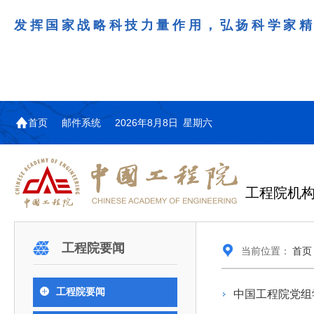
发挥国家战略科技力量作用，弘扬科学家
首页
邮件系统
2026年8月8日 星期六
工程院机
机构图
院士名单
院领导
咨询工作简介
学术研讨
工作动态
教育委员会简介
国际交流与合作动态
更多
更多
更多
更多
工程院要闻
当前位置：
首页
中国工程院教育委员会以习近平新时代中国特
江西研究院组织召开省校产
第29届中日韩工程院圆桌会
978
学部院士名单
人
医药卫生学部学术报告会在京举行
学研合作交流会
议在首尔召开
色社会主义思想为指导，深入贯彻落实党的二十大
全体院士名单
机械与运载工程学部
工程院要闻
中国工程院党组
为深入贯彻落实习近平总书记在国家科
7月9日，中国工程科技发展战略
2026年7月23日，第29届中日韩
和二十届历次全会精神，按照全国教育大会和中央
信息与电子工程学部
奖励大会、两院院士大会、中国科协第
江西研究院（以下简称“江西研
工程院圆桌会议在韩国首尔成功