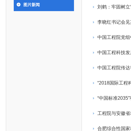
393
人才工作会议有关部署要求，切实履行教育委员会
中国工程院是中国工程科学技术界最高荣誉
人
全国代表大会上的重要讲话精神，充分
究院”）联合江西省科技成果转
举行。本届会议由韩国工程院轮
图片新闻
化工、冶金与材料工程学部
刘鹤：牢固树立
院长-张玉
各项职能，发挥工程教育领域国家高端智库作用，
术引领作用，2026年7月10日下午，
移转化中心，组织江西省相关地
值主办，三国工程院院士及代表
资深院士名单
性、咨询性学术机构。组织院士开展战略咨询研
能源与矿业工程学部
院医药卫生学部学术报告会在北京会议
市、企业赴京与北京化工大学举
100余人现场参会。韩国工程院
2026-08-03
2026-04-11
2026
2026年中国工程科技论坛在京举行
中国工程院副院长邓秀新调研云南研究院
“非排他性国际材料与试验标准协作机制研究” 国际合作战略咨询项目启动会在京召开
为一体推进教育科技人才发展，统筹建设教育强
究，为国家决策提供支撑服务是中国工程院的主要
行。6位院士做报告，50余位院士参
办产学研合作交流会。北京化工
国际关系委员会主席朴宰佑院
李晓红书记会见英
土木、水利与建筑工程学部
7
国、科技强国、人才强国提供支撑。主要任务有：
职能和中心工作之一。
人
会。
大学党委常委、副校长许海军，
士、中国工程院国际合作局副局
环境与轻纺工程学部
2026-03-26
2026-07-27
2026
“中欧农业绿色科技合作战略研究” 国际合作战略咨询项目启动会在京召开
中国工程院2026年地方研究院咨询项目管理工作培训会召开
健康中国与生物医药工程创新研讨会暨第五届中医药高质量发展大会在天津召开
江西省科学院党组成员、副院长
长（主持工作）丁宁、日本工程
香港院士名单
一是贯彻落实习近平总书记重要指示批示精神
党的二十大提出，完善国家科技创新体系，强
中国工程院党组
章国勇，江西研究院副院长邹慧
院原副院长原山优子致开幕辞。
农业学部
和其他中央领导同志有关批示要求，围绕党中央决
化科技战略咨询，提升国家创新体系整体效能。中
出席会议。
2026-03-24
2026-07-20
2026
中国工程院外籍院士参加第十八次院士大会系列活动
山西省人民政府 中国工程院合作委员会第一次会议在太原召开
第十五届化工、冶金与材料工程学术会议在广州召开
医药卫生学部
3
策部署，充分发挥高端智库作用，组织院士、专家
人
国工程院以习近平新时代中国特色社会主义思想为
中国工程科技发
副院长-陈建
工程管理学部(85人,其中79 人为跨学
台湾院士名单
开展与工程教育（包括工、农、医科）有关的咨询
2026-03-04
2026-05-03
2026
香港工程师学会交流团访问我院
中国工程院第四届科技合作委员会第四次会议在京召开
中国工程院工程科技学术研讨会——细胞治疗学术会议在京召开
指导，按照党中央、国务院战略部署，坚持“服务决
研究，为党和国家决策提出咨询意见和建议。
中国工程院传达
策、适度超前”，坚持以科学咨询支撑科学决策，坚
二是加强同教育界、产业界和科技界的联系，
持“顶天立地”，积极推进国家工程科技思想库建设和
“2018国际
促进工程教育与经济建设紧密结合，促进工程技术
国家高端智库建设试点工作，为提升我国科技创新
人才的合理使用与科学管理。
能力、强化关键核心技术攻关、加快建设创新型国
“中国标准203
三是积极推动我国继续工程教育的发展及其体
家、支撑经济社会高质量发展、实现中华民族伟大
系的建立和完善，促进院校工程教育与继续工程教
复兴的中国梦，提供科技智力支撑。
工程院与安徽省
育有机结合。
中国工程院组织开展的战略咨询研究，主要结
四是加强工程教育的学术研究、宣传和科普工
合国民经济和社会发展规划、计划，组织研究工程
合肥综合性国家