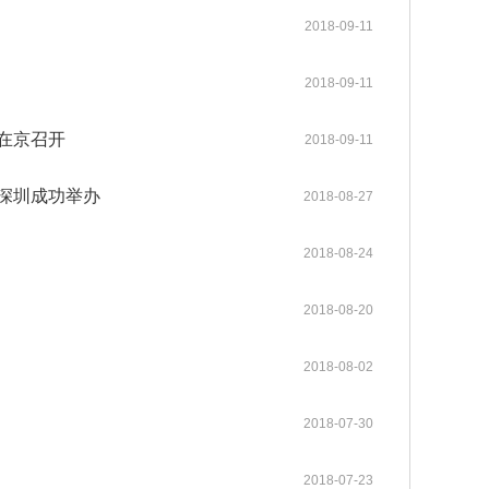
gineering系列期
普洱成功举行。中国工程院张伯
中国工程院关于印发《中国工程院科技战略咨询项目管理办法》的通知
2025-12-08
2018-09-11
neering主刊在内的
礼、朱有勇、王广基、朱兆云、
各学部常委会
内设机构
。其中，Enginee
陈士林、杜官本、高月、阿吉艾
2026-05-12
2026-05-20
中国工程院 “化工新材料创新与高质量发展”院士行在山东烟台顺利举办
《Engineering（工程）》
办法规定
2023年当选外籍院士共16人
中国工程院2025年科技战略咨询项目管理工作培训会在京举办
2025-05-13
2，在全球工程综合类17
克拜尔·艾萨等8位院士及40余位
2018-09-11
各专门委员会
两院资深院士工作委员会
neering为中国工程
行业专家、企业家齐聚云岭，为
2026-03-26
2026-04-27
中国工程院院士赣南行在江西赣州举办
中国工程院关于印发《院士科技咨询专项经费管理办法》的通知
高等教育出版社联合
云南中药材产业高质量发展“把
2022-05-25
）在京召开
2018-09-11
程科技重大成果发布
脉问诊”、建言献策。
院士增选政策委员会
科学道德建设委员会
咨询工作委员会
械与运载工程、信息
2026-03-12
2025-09-15
MedScience编委会暨青年编委会第一次会议在京召开
中国工程院“医药卫生学部院士新疆基层调研与帮扶活动”举行
中国工程院农业学部2022年咨询项目启动预备会在线上召开
2022-03-15
《中国工程科学》
2021年当选外籍院士共20人
材料工程、能源与矿
历次增选情况
深圳成功举办
2018-08-27
科技合作委员会
学术与出版委员会
教育委员会
工程、环境与轻纺工
2025-12-09
2025-06-17
Engineering 2025年11月刊目录 卫星互联网组网理论与关键技术专题
江苏钢铁交通低碳融合发展院士行在南京举行
中国工程院咨询项目经费监管系统培训工作会议在京召开
2021-03-09
程管理、气候与可持
2018-08-24
关于公布第十六届光华工程科技奖通过初评的候选人名单的公告
2026-04-02
2018-08-20
关于提名第十六届光华工程科技奖候选人的通知
2025-09-01
2018-08-02
2018-07-30
2018-07-23