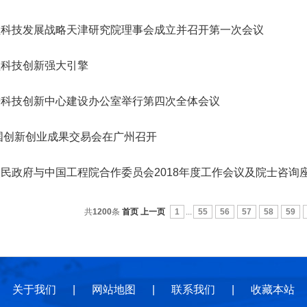
地
地
规
程科技发展战略天津研究院理事会成立并召开第一次会议
程科技创新强大引擎
进科技创新中心建设办公室举行第四次全体会议
中国创新创业成果交易会在广州召开
民政府与中国工程院合作委员会2018年度工作会议及院士咨询
共
1200
条
首页
上一页
1
...
55
56
57
58
59
关于我们
|
网站地图
|
联系我们
|
收藏本站