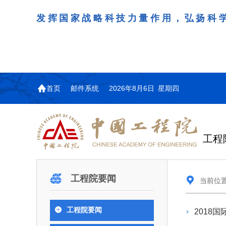
发挥国家战略科技力量作用，弘扬科
首页
邮件系统
2026年8月6日 星期四
工程
机构图
院士名单
院
咨询工作简介
学术研讨
工作动态
教育委员会简介
国际交流与合作动态
更
更
更
更多
工程院要闻
当前位
中国工程院教育委员会以习近平新时代中国
江西研究院组织召开省校
第29届中日韩工程院圆
978
学部院士名单
人
医药卫生学部学术报告会
学研合作交流会
议在首尔召开
色社会主义思想为指导，深入贯彻落实党的二十
全体院士名单
机械与运载工程学部
工程院要闻
2018
为深入贯彻落实习近平总书记
7月9日，中国工程科技发展战
2026年7月23日，第29届中
和二十届历次全会精神，按照全国教育大会和中
信息与电子工程学部
奖励大会、两院院士大会、中
江西研究院（以下简称“江西
工程院圆桌会议在韩国首尔