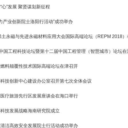
会
誉
神，充分发挥学
转
院轮
星防御与利用战略研究”启动会
研究院”）学术委员会会议暨项
R）。中国工程院主管的En
纪委委员中的院士名单
123
人
“深部地热多资源协同开发战略研究”重大项目成果交流会在京召开
“国家集成电路学院的体制机制研究”咨询项目中期研讨会成功举办
“心”发展 聚贤谋划新征程
2026-07-20
2026-05-21
院长-张玉卓
副院长-张军
副院长-陈杰
副院长-李仲平
，
日下午，中国工程
地
代表
在京召开。中国工程院副院长李
目评审会在武汉召开。湖北研究
刊群再创佳绩，包括Engi
研
141
人
北京会议中心举
举
程院
仲平院士出席会议并讲话，项目
院学术委员会主任、中国工程院
多本期刊影响因子稳步提升
03
11
2026-07-10
2026-07-30
2026-02-06
陈建峰秘书长赴《中国工程科学》杂志社调研
湖南省特色果业创新发展战略研究结题会在长沙召开
“‘人工智能+’背景下地球观测领域的GEO国际合作对策研究”国际合作战略咨询项目启动会在京召开
强
要
两会代表中院士名单
“西藏清洁能源高质量发展战略与路径研究” 重大项目启动会在拉萨召开
中国工程院第七届教育委员会第六次会议在京召开
2026-07-20
2026-05-07
位院士参加报告
工
佑院
负责人吴伟仁院士主持会议。费
院士、中国科学院院士李德仁主
ring影响因子达到12.
8聚力产业创新院士洛阳行活动”成功举办
115
人
，
副局
爱国、童小华、邓宗全、黄殿中
持会议。湖北研究院名誉院长、
8本期刊中排名第3。Engi
79
26
27
2026-05-29
2026-07-27
2026-02-06
人
中国工程院发布：2025年度全球工程前沿
湖南省“十五五”科技创新总体规划研究等项目结题会在京召开
“中欧节能建筑降碳路径与合作发展战略研究” 国际合作战略咨询项目启动会在京召开
“新时代核安全治理技术体系发展战略研究” 重大项目启动会在京召开
“面向发展新质生产力的工程博士研究生教育综合改革研究”项目中期汇报会在北京举行
长
工程
院士，以及来自俄罗斯、法国、
湖北省科协名誉主席郭生练，中
院院刊，由中国工程院与
2026-07-20
2026-04-10
神
强
年稀土永磁与先进永磁材料应用大会国际高端论坛（REPM 2018
383
已故院士名单
慧
辞。
96
泰国、意大利、乌拉圭、克罗地
国工程院院士王汉中、杨春和、
主办，旨在提供高水平工
人
人
决
中
亚、塞尔维亚等9个国家和地区
金梅林，湖北研究院特聘研究员
与交流平台。期刊涵盖机
24
20
2026-04-14
2026-01-28
2026-05-11
第三届中瑞工程院创新论坛在日内瓦成功举办
湖北省智能农业装备发展战略研究项目中期推进会召开
“炼化行业多元原料流程再造与多能耦合利用战略研究”重点咨询项目启动会在京召开
“国家战略急需人才培养机制与路径研究”项目中期研讨会顺利召开
2026-07-17
2026-03-26
135
人
家
的专家组成员，项目组成员和中
李光、李斌、魏龙等，湖北省科
与电子工程、化工冶金与
为
场中国工程科技论坛暨第十二届中国工程管理（智慧城市）论坛在
院长-陈建峰
副院长-陈薇
25
人为跨学部院士)
国工程院国际合作局有关同志近
协副主席孙建刚，武汉市科协副
业工程、土木水利与建筑
已故外籍院士名单
人
询
04
03
2026-02-06
2026-05-03
2026-01-15
江西打造炼化一体化和化工新材料先进制造业集群路径研究通过综合绩效评价
“中韩海洋经济与可持续发展合作研究”项目推进会召开
“我国智能生物制造发展战略研究” 重大项目启动会在京召开
“建设国家交叉学科中心实施路径研究” 咨询项目启动会在京召开
决
2026-07-17
2026-01-20
50人参加会议。
主席雷萍等院士专家共同组成评
程、农业、医药卫生、工
及燃料颠覆性技术国际高端论坛在津召开
坚
审专家组。
续工程等十大领域。
，
和
进科技创新中心建设办公室召开第七次全体会议
术
新
国
城医疗旅游先行区发展座谈会在海口举行
体
大
教
程科技发展战略海南研究院成立
结
工
程
炭清洁高效安全发展院士行活动成功举办