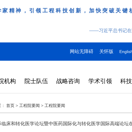
学家精神，引领工程科技创新，加快突破关键
——习近平总书记在
网站无障碍
关怀版
Englis
院机构
院士队伍
战略咨询
学术引领
科
领导
多
多
多
研究动态
战略咨询
工作动态
更多
院刊建设
更多
更多
更多
更多
更多
更多
置：
首页
>
工程院要闻
>
工程院要闻
特
产
桌会
978
“近地小行星防御与利用战略
湖北研究院学术委员会会议
Engineering刊群
145
“耦合可再生能源的煤炭清洁高效利用战略研究”重点项目启动会在徐州召开
“农林类‘双一流’高校教育科技人才一体化发展战略实施路径与效能评价研究”项目启动会在昆明召开
人
2026-07-27
2026-07-29
在京举行
外籍院士名单
人
研究” 国际合作战略咨询项
暨项目评审会在武汉召开
炉
大
137
人
目启动会在京召开
国际临床和转化医学论坛暨中医药国际化与转化医学国际高端论坛
在国家科学技术
略
日韩
2026年7月3日，中国工程院国
3月31日，中国工程科技发展战
6月17日，科睿唯安发布
化工、冶金与材料工程学部2026年科技战略咨询项目联合启动会在长沙召开
“教育科技人才一体发展战略实施路径与效能评价研究”“中国工程教育蓝皮书”项目启动会在北京召开
2026-07-27
2026-07-07
央
146
人
中央委员、中央候补委员和中央
国科协第十一次
研
成功
际合作战略咨询项目“近地小行
略湖北研究院（以下简称“湖北
证报告（Journal Citat