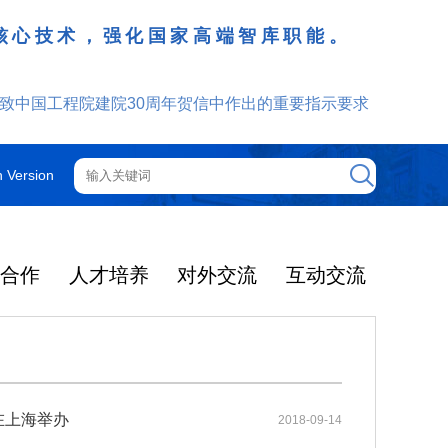
核心技术，强化国家高端智库职能。
致中国工程院建院30周年贺信中作出的重要指示要求
h Version
技合作
人才培养
对外交流
互动交流
工程院机构
院士增选
院士行
外籍院士
咨询管理制度
光华工程科技奖
更多
更多
更多
更多
更多
更多
更多
2025年度影响因子出
提名和评选
获奖人员名单
大事记
光华奖介绍
中国工程院关于印发《中国工程院咨询项目依托单位的管理规定》的通知
2025-12-08
机构图
智汇云岭药乡 赋能产业振兴
院领导
中国工程院院刊
通知公告
2025年当选外籍院士共24人
在上海举办
2018-09-14
光华工程科技奖简介
了2026年度期刊引
2026年5月19日-21日，中国工
2025-03-04
中国工程院关于印发《中国工程院院士科技咨询工作管理规定》的通知
2025-12-08
院士大会
主席团
ion Rreports，JC
程院云岭中药材院士行在昆明、