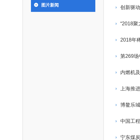
393
人才工作会议有关部署要求，切实履行教育委员
中国工程院是中国工程科学技术界最高荣
人
全国代表大会上的重要讲话精
究院”）联合江西省科技成果
举行。本届会议由韩国工程
图片新闻
化工、冶金与材料工程学部
创新驱动
各项职能，发挥工程教育领域国家高端智库作用
术引领作用，2026年7月10
移转化中心，组织江西省相关
值主办，三国工程院院士及
资深院士名单
性、咨询性学术机构。组织院士开展战略咨询
能源与矿业工程学部
院医药卫生学部学术报告会在
市、企业赴京与北京化工大学
100余人现场参会。韩国工
2026-08-
2026-04-
2026年中国工程科技论坛在京举行
中国工程院副院长邓秀新调研云南研究院
“非排他性国际材料与试验标准协作机制研究” 国际合作战略咨询项目启动会在京召开
为一体推进教育科技人才发展，统筹建设教育
究，为国家决策提供支撑服务是中国工程院的主
行。6位院士做报告，50余
办产学研合作交流会。北京化
国际关系委员会主席朴宰
“201
土木、水利与建筑工程学部
7
国、科技强国、人才强国提供支撑。主要任务有：
职能和中心工作之一。
人
会。
大学党委常委、副校长许海军
士、中国工程院国际合作局
环境与轻纺工程学部
2026-03-
2026-07-
“中欧农业绿色科技合作战略研究” 国际合作战略咨询项目启动会在京召开
中国工程院2026年地方研究院咨询项目管理工作培训会召开
健康中国与生物医药工程创新研讨会暨第五届中医药高质量发展大会在天津召开
江西省科学院党组成员、副院
长（主持工作）丁宁、日本
香港院士名单
一是贯彻落实习近平总书记重要指示批示精
党的二十大提出，完善国家科技创新体系，
2018
章国勇，江西研究院副院长邹
院原副院长原山优子致开幕
农业学部
和其他中央领导同志有关批示要求，围绕党中央
化科技战略咨询，提升国家创新体系整体效能。
出席会议。
2026-03-
2026-07-
中国工程院外籍院士参加第十八次院士大会系列活动
山西省人民政府 中国工程院合作委员会第一次会议在太原召开
第十五届化工、冶金与材料工程学术会议在广州召开
医药卫生学部
3
策部署，充分发挥高端智库作用，组织院士、专
人
国工程院以习近平新时代中国特色社会主义思想
第269
副
工程管理学部(85人,其中79 
台湾院士名单
开展与工程教育（包括工、农、医科）有关的咨
2026-03-
2026-05-
香港工程师学会交流团访问我院
中国工程院第四届科技合作委员会第四次会议在京召开
中国工程院工程科技学术研讨会——细胞治疗学术会议在京召开
指导，按照党中央、国务院战略部署，坚持“服务
研究，为党和国家决策提出咨询意见和建议。
内燃机
策、适度超前”，坚持以科学咨询支撑科学决策，
二是加强同教育界、产业界和科技界的联系
持“顶天立地”，积极推进国家工程科技思想库建设
上海推
促进工程教育与经济建设紧密结合，促进工程技
国家高端智库建设试点工作，为提升我国科技创
人才的合理使用与科学管理。
能力、强化关键核心技术攻关、加快建设创新型
博鳌乐
三是积极推动我国继续工程教育的发展及其
家、支撑经济社会高质量发展、实现中华民族伟
系的建立和完善，促进院校工程教育与继续工程
复兴的中国梦，提供科技智力支撑。
中国工
育有机结合。
中国工程院组织开展的战略咨询研究，主要
四是加强工程教育的学术研究、宣传和科普
合国民经济和社会发展规划、计划，组织研究工
宁东煤