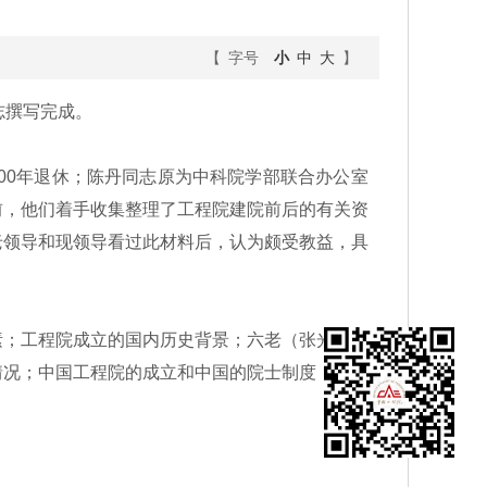
【 字号
小
中
大
】
志撰写完成。
00年退休；陈丹同志原为中科院学部联合办公室
前，他们着手收集整理了工程院建院前后的有关资
老领导和现领导看过此材料后，认为颇受教益，具
；工程院成立的国内历史背景；六老（张光斗、
情况；中国工程院的成立和中国的院士制度；组建