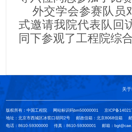
外交学会参赛队员对
式邀请我院代表队回
同下参观了工程院综合
关于
版权所有：中国工程院
网站标识码bm50000001
京ICP备14021
地址：北京市西城区冰窖口胡同2号
邮政信箱：北京8068信箱
邮
电话：8610-59300000
传真：8610-59300001
邮箱：bgt@cae.