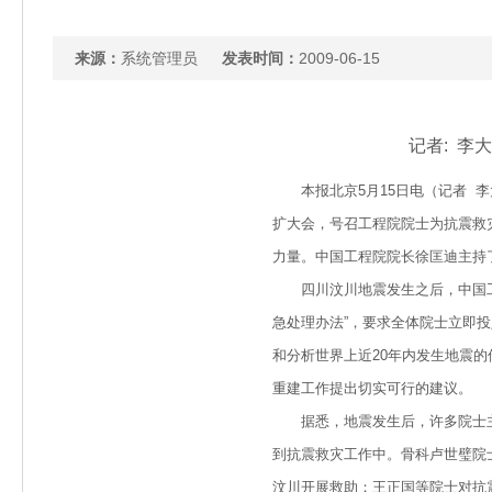
来源：
系统管理员
发表时间：
2009-06-15
记者: 李
本报北京5月15日电（记者 李
扩大会，号召工程院院士为抗震救
力量。中国工程院院长徐匡迪主持
四川汶川地震发生之后，中国工
急处理办法”，要求全体院士立即
和分析世界上近20年内发生地震
重建工作提出切实可行的建议。
据悉，地震发生后，许多院士主
到抗震救灾工作中。骨科卢世璧院
汶川开展救助；王正国等院士对抗